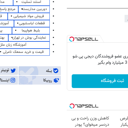
استند تسلیت
مدا
دوربین مداربسته
مرجع پاسخ 
فروش مواد شیمیایی
قی
قطعات لباسشویی
آموزشگ
بلیط هواپیما
پر
نمایندگی بوش در تهران
بهت
آموزشگاه زبان ملل
قیمت و خرید سمعک نامرئی
اری عضو فروشندگان دیجی پی شو
3 میلیارد وام بگیر
ثبت فروشگاه
قرص
کاهش وزن راحت و بی
کبار
دردسر میخوای؟ پودر