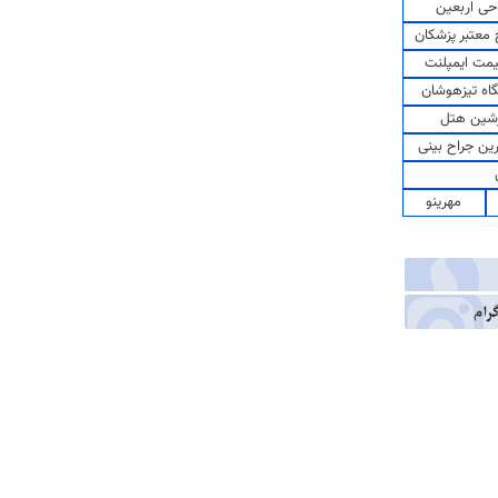
حی اربعین
معتبر پزشکان
مت ایمپلنت
اه تیزهوشان
شین هتل
رین جراح بینی
مهرینو