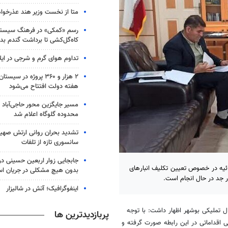
متا از نخست وزیر هند عذرخوا
رسم «کمکی» در فرهنگ سیستان
کاه‌گل‌کشی تا برداشت گندم بد
تداوم هوای گرم و شرجی در ایلا
۲ هزار و ۳۶۰ پروژه در 
هفته دولت افتتاح می‌شود
مسیر جایگزین محور حاجی‌آباد 
محدوده گلوگاه اعلام شد
تشدید بحران روانی ارتش صهیو
سانسوری تازه از تلفات
جابجایی زوار اربعین حسینی در 
ئیه در خصوص تعیین تکلیف انبارهای
بدون هیچ مشکلی در جریان ا
ر جد در حال انجام است.
اینفوگرافیک؛ آتش در شالیزار
 تملیکی بوشهر اظهار داشت: با توجه
پربازدیدترین ها
 اقداماتی در این رابطه صورت گرفته و