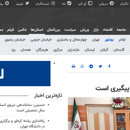
تلگرام
سروش
آی گپ
بله
اینستاگرام
توییتر
روبی
جامعه
اقتصاد
بازار
ورزش
سیاست
بین‌الملل
استان‌ها
عکس
فیلم
مج
ایلام
بوشهر
تهران
چهارمحال و بختیاری
خراسان جنوبی
خراسان رضوی
گلستان
گیلان
لرستان
مازندران
مرکزی
هرمزگان
همدان
یزد
 پیگیری است
تازه‌ترین اخبار
حسینی: ساماندهی نیروی انسان
سال تحصیلی است
در دانشگاه تهران