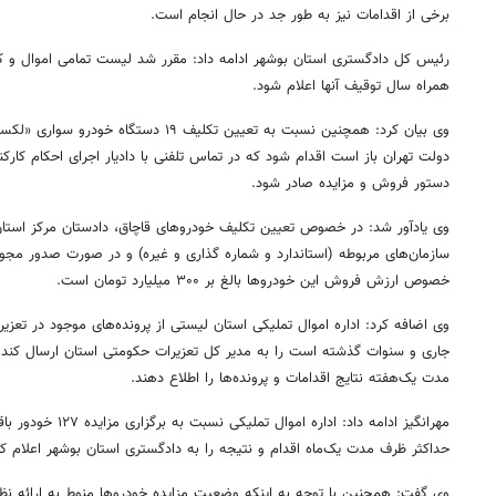
برخی از اقدامات نیز به طور جد در حال انجام است.
رئیس کل دادگستری استان بوشهر ادامه داد: مقرر شد لیست تمامی اموال و کا
همراه سال توقیف آنها اعلام شود.
وی بیان کرد: همچنین نسبت به تعیین تکلیف ۱۹ دستگاه خودرو سواری «
لکسو
دولت تهران باز است اقدام شود که در تماس تلفنی با دادیار اجرای احکام کار
دستور فروش و مزایده صادر شود.
وی یادآور شد: در خصوص تعیین تکلیف خودروهای قاچاق، دادستان مرکز استان 
سازمان‌های مربوطه (استاندارد و شماره گذاری و غیره) و در صورت صدور مج
خصوص ارزش فروش این خودروها بالغ بر ۳۰۰ میلیارد تومان است.
وی اضافه کرد: اداره اموال تملیکی استان لیستی از پرونده‌های موجود در تعز
جاری و سنوات گذشته است را به مدیر کل تعزیرات حکومتی استان ارسال کند 
مدت یک‌هفته نتایج اقدامات و پرونده‌ها را اطلاع دهند.
مهرانگیز ادامه داد: اد
حداکثر ظرف مدت یک‌ماه اقدام و نتیجه را به دادگستری استان بوشهر اعلام کن
وی گفت: همچنین با توجه به اینکه وضعیت مزایده خودروها منوط به ارائه نظ