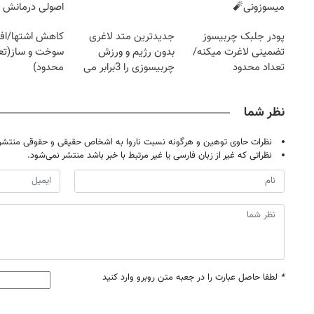
میسوزونی🧨
اصولی درمانش 
پودر جلبک چربیسوز
جدیدترین متد لاغری
کاهش اشتها/اف
تضمینی لاغرت میکنه/
بدون رژیم و ورزش
سوخت و ساز(تعد
تعداد محدود
چربیسوزی را 3برابر می
محدود)
کند
نظر شما
نظرات حاوی توهین و هرگونه نسبت ناروا به اشخاص حقیقی و حقوقی منتشر 
نظراتی که غیر از زبان فارسی یا غیر مرتبط با خبر باشد منتشر نمی‌شود.
*
لطفا حاصل عبارت را در جعبه متن روبرو وارد کنید