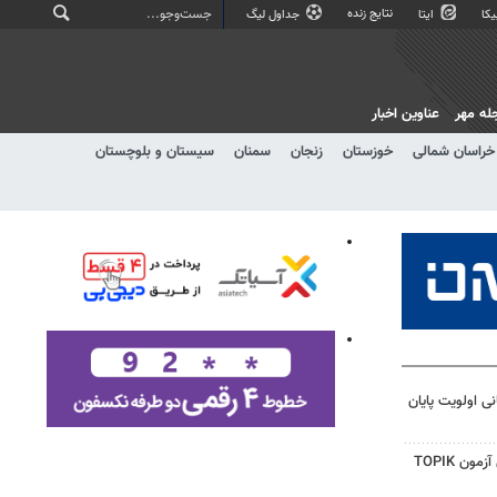
نتایج زنده
کا
ایتا
جداول لیگ
له مهر
عناوین اخبار
خراسان شمالی
خوزستان
زنجان
سمنان
سیستان و بلوچستان
ی اولویت پایان
راه‌اندازی رشته کره‌ای و برگزاری آزمون TOPIK