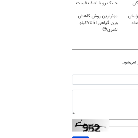
کن
جلبک رو با نصف قیمت
بخر!
زایش
موثرترین روش کاهش
اد
وزن گیاهی! 5تا۷کیلو
لاغری😍
نمی‌شود.