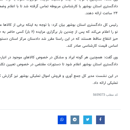
دادگستری استان بوشهر با کارشناسان مربوطه تماس گرفته شد تا با اعلام و
۲۴ ساعت ارائه دهند.
رئیس کل دادگستری استان بوشهر بیان کرد: با توجه به اینکه برخی از کالاه
نو را اعلام می‌کند که پس از چندین بار برگزاری مزایده (۶ بار) کسی حاضر به خرید نبوده و کالاها در انبار مانده و از
حیز
انتفاع ساقط هستند که در این راستا مقرر شد دادستان مرکز استان دستور 
اساس قیمت کارشناسی صادر کند.
وی گفت: همچنین هر گونه ایراد و مشکل در خصوص کالاهای موجود در انباره
دادگستری استان بوشهر اعلام شود تا دستورات مقتضی در خصوص تعیین تکلیف
در این نشست مدیر کل جمع
آوری
و فروش اموال تملیکی بوشهر نیز گزارش کام
تملیکی ارائه داد.
روزنامه‌های اقتصادی چهارشنبه ۱۴ مرداد ۱۴۰۵
روزنامه
کد مطلب
5659073