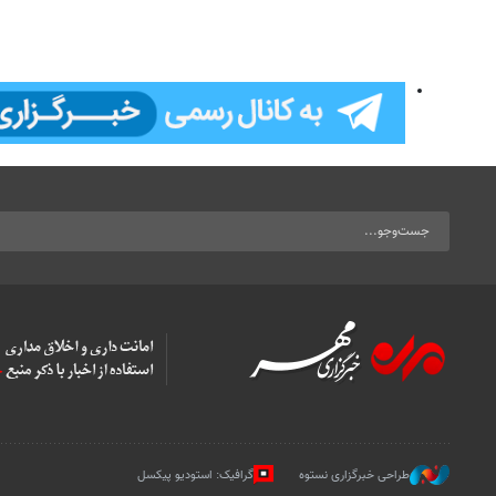
طراحی خبرگزاری نستوه
گرافیک: استودیو پیکسل