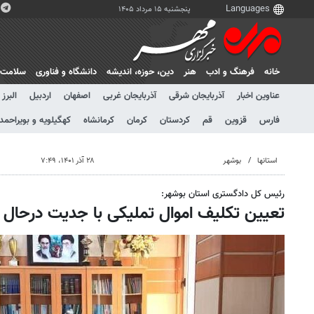
پنجشنبه ۱۵ مرداد ۱۴۰۵
خانه
فرهنگ و ادب
هنر
دين، حوزه، انديشه
دانشگاه و فناوری
سلامت
عناوین اخبار
آذربایجان شرقی
آذربایجان غربی
اصفهان
اردبیل
البرز
فارس
قزوین
قم
کردستان
کرمان
کرمانشاه
کهگیلویه و بویراحمد
استانها
بوشهر
۲۸ آذر ۱۴۰۱، ۷:۴۹
رئیس کل دادگستری استان بوشهر:
تعیین تکلیف اموال تملیکی با جدیت درحال