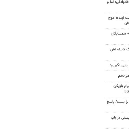
انوادگی؛ اما و
 کشور در ۷۲ ساعت آینده؛ موج
به همسایگان
گ کابینه اش
 بازی نگیریم!
 می‌دهم
ام بازیکن
رد!
را بست/ پاسخ
ستی در باب