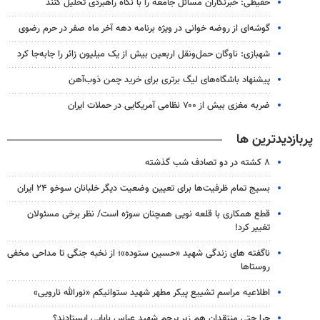
حفیظی: خبرنگاران مسائل جامعه را با نگاه راهبردی تحلیل کنند
گوشه‌ای از روضه خوانی در ویژه برنامه دهه آخر ماه صفر در حرم رضوی
شهبازی: ناوگان حمل‌ونقل اربعین بیش از یک میلیون زائر را جابه‌جا کرد
پیشنهاد باشگاه‌های لیگ برتری برای خرید چمن ذوب‌آهن
ضربه مغزی بیش از ۷۰۰ نظامی آمریکایی در حملات ایران
پربازدیدترین ها
۸ کشته در دو تصادف شب گذشته
بسیج تمام ظرفیت‌ها برای تعیین وضعیت دیگر خلبانان سوخو ۲۴ ایران
قطع همکاری با قلعه نویی همچنان سوژه است/ نظر برخی مسئولان
تغییر کرد!
ناگفته های زندگی شهید «حسین ستوده»؛ از نخبه جنگی تا مداحی مخفی
روستاها
اطلاعیه مراسم تشییع پیکر مطهر شهید ستوانیکم «نورالله نارویی»
چرا حتی منتقدان هم زیر پرچم شهید عباس بابایی ایستادند؟