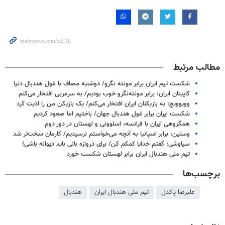
مطالب مرتبط
شکست تیم ایران برابر مونته نگرو/ دوشنبه مصاف با غول هندبال دنیا
کاپیتان ایران: برابر مونته‌نگرو خوب بودیم/ به سرمربی افتخار می‌کنم
وویوویچ: به بازیکنان ایران افتخار می‌کنم/ یک بازیکن من را اذیت کرد
شکست ایران برابر غول هندبال جهان/ باختیم اما صعود کردیم
همگروهی ایران با فرانسه، اسلوونی و لهستان در دور دوم
وسلین: برابر اسپانیا به آنچه می‌خواستم نرسیدیم/ کارمان سخت‌تر شد
سیاوشی: گفتم خدایا کمکم کن/ برای دروازه بانی باید دیوانه باشی!
تیم ملی هندبال ایران برابر لهستان شکست خورد
برچسب‌ها
علیرضا پاکدل
تیم ملی هندبال ایران
هندبال