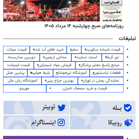
روزنامه‌های صبح چهارشنبه ۱۴ مرداد ۱۴۰۵
تبلیغات
قیمت شیشه سکوریت
سفیر
خرید طلای آب شده
قیمت موکت
تور کربلا
استند تسلیت
مداحی اربعین
دوربین مداربسته
مرجع پاسخ معتبر پزشکان
فروش مواد شیمیایی
قیمت ایمپلنت
قطعات لباسشویی
آموزشگاه تیزهوشان
بلیط هواپیما
پرشین هتل
نمایندگی بوش در تهران
بهترین جراح بینی
آموزشگاه زبان ملل
قیمت و خرید سمعک نامرئی
مهرینو