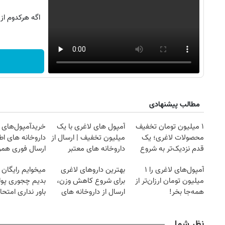
اگه هرکدوم از
مطالب پیشنهادی
۱ میلیون تومان تخفیف
آمپول های لاغری با یک
خریدآمپول‌های ل
محصولات لاغری؛ یک
میلیون تخفیف | ارسال از
داروخانه های اط
قدم نزدیک‌تر به شروع
داروخانه های معتبر
ارسال فوری همرا
کاهش وزن
یخ!
آمپول‌های لاغری را ۱
بهترین داروهای لاغری
میخوایم رایگان 
میلیون تومان ارزان‌تر از
برای شروع کاهش وزن،
بدیم چجوری پول
همه‌جا بخر!
ارسال از داروخانه های
باور نداری امتح
نزدیکت!
مجانیه
نظر شما