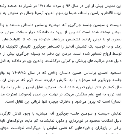
این نمایش پیش از این در سال ۹۶ و مرداد ما
ایوب آقاخانی، رامین راستاد، شیما پورسهم الدین، آرمیتا جمالی در نمایش به ا
«بیست و سومین جلسه جن‌گیری آنه میشل» براساس داستانی مستند و واقعی ا
میشل نوشته شده است که پس از ورود به دانشگاه دچار حملات صرعی جنون‌
بیماری او را نوعی پارانویا تشخیص می‌دهند خانواده وی که از کاتولیک‌های 
زدند و به توصیه یک کشیش آنه‌لیز را تحت‌نظر جن‌گیری کلیسای کاتولیک قر
روزنامه‌های ورزشی شنبه ۱۷ مرداد ۱۴۰۵
روزنام
دلیل عدم مراقبت‌های پزشکی و کم‌آبی درگذشت. والدین وی در دادگاه به قتل
مسعود احمدی براس
جلسه جن‌گیری آنه میشل» را به نگارش درآورده است اثری که می‌توان آن را
حال کمتر در تئاتر ایران تجربه شده است. نمایش، تقابل ایمان و علم را به چ
کفه ترازو به نفع علم سنگینی می‌کند در نهایت این ایمان (بخوانید تفکرات م
انسان) است که پیروز می‌شود و دخترک بیچاره تنها قربانی این تقابل است.
نمایش «بیست و سومین جلسه جن‌گیری آنه میشل» با وجود تلاش کارگردان 
دلیل امکانات محدود در نورپردازی و دکور، نمایشنامه کم مایه، دیالوگ‌های ناپ
برخی از بازیگران و فریادهایی که نفس نمایش را می‌گرفت، نتوانست موفق 