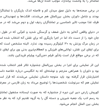
تماشاگر را به وحشت بیاندازد، موجب خنده آن‌ها می‌شد.
در برخی صحنه‌ها به دلیل عمق میدان کم و فاصله اندک بازیگران با تماشاگر
بودند و شامل داوران بخش بین‌الملل هم می‌شدند، افکت‌ها و تمهدیداتی مان
ظرف غذا موجب تاثیر نامناسبی بر تماشاگران ردیف اول و دوم می‌شد که در م
جان خود را از دست داد اما در اجرا بازیگری که برای نقش آنه انتخاب شده 
در زمان مرگ وزنش به ۳۰ کیلوگرم رسیده بود، ندارد. البته مشخ
برای ایفای این نقش، توانایی‌های فیزیکی و انعطاف‌پذیری بدنی وی برای ایفای
که در برخی مواقع قرار است یادآور فیلم «جن‌گیر» ویلیام فریدکین باشد.
این اثر نمایشی برای اجرا در بخش بین‌الملل جشنواره تئاتر فجر انتخاب شد
بود و داوران با همراهی مترجم و نوشته‌ای که به انگلیسی درباره خلاصه دا
اختیارشان قرار گرفته بود باید متوجه داستان نمایشی می‌شدند که قرار است
نمایش هم که سرنوشت شخصیت‌ها را توضیح می‌داد به زبان فارسی در معرض 
کوروش زارعی دبیر این دوره از جشنواره که به صورت ایستاده مشغول تماشای ا
به رسم ادب یک جعبه شیرینی و دسته گل را به گروه تقدیم کرد که به نظر می
بخش بین الملل انجام می‌شود.