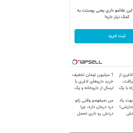
 این علائمو داری یعنی پوستت به
کمک نیاز داره!
ثبت خرید
اغری از
1 میلیون تومان تخفیف
رافت،
خرید داروهای لاغری با
ه با پک
ارسال از داروخانه و پک
یخ!
بهت یاد
من نمیفهمم وقتی زانو
دارشی!
درد درمان داره، چرا
انش
دردش رو داری تحمل
میکنی؟❗