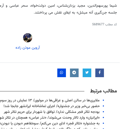
شیما پورسهم‌الدین، مجید یزدان‌شناس، امین دولت‌خواه، سحر عباسی و آ
جلسه جن‌گیری آنه میشل» به ایفای نقش می پرداختند.
کد مطلب
5689677
آروین موذن زاده
مطالب مرتبط
ملایری‌ها در سالن اصلی و عراقی‌ها در مولوی/ ۱۳ نمایش در روز سوم
حضور بی‌خبر وزیر در جشنواره/ اجرای تماشاخانه ایرانشهر جابجا شد!
بودجه تئاتر فجر مشکلی ندارد/ توافق با شهردار برای حریم تئاتر شهر
«ایرانیان» وارد تالار وحدت می‌شوند/ «نذر عباس» همچنان در تئاتر شه
به جشنواره «تئاتر فجر» ادای دین می‌کنم/ سوءتفاهم «بودن یا نبودن»