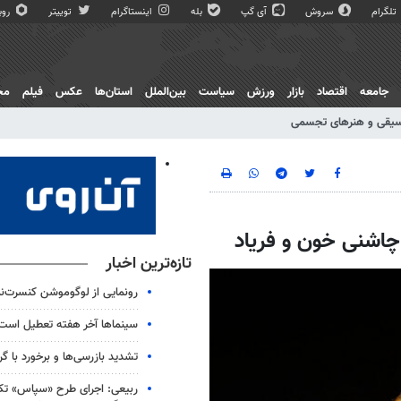
تلگرام
سروش
آی گپ
بله
اینستاگرام
توییتر
روبی
جامعه
اقتصاد
بازار
ورزش
سیاست
بین‌الملل
استان‌ها
عکس
فیلم
مج
یقی و هنرهای تجسمی
چاشنی خون و فریاد
تازه‌ترین اخبار
رونمایی از لوگوموشن کنسرت‌
سینماها آخر هفته تعطیل است
تشدید بازرسی‌ها و برخورد با گرا
ربیعی: اجرای طرح «سپاس» ت