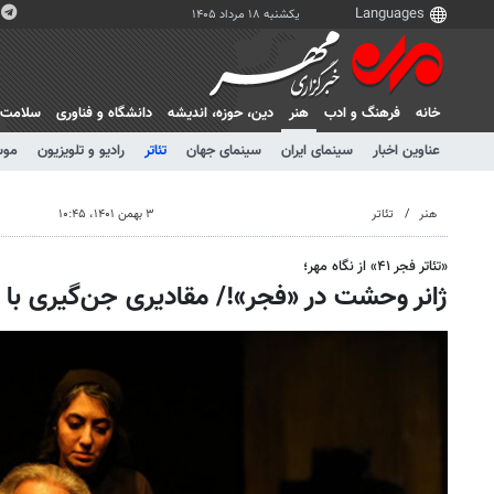
یکشنبه ۱۸ مرداد ۱۴۰۵
خانه
فرهنگ و ادب
هنر
دين، حوزه، انديشه
دانشگاه و فناوری
سلامت
عناوین اخبار
سینمای ایران
سینمای جهان
تئاتر
رادیو و تلویزیون
موس
هنر
تئاتر
۳ بهمن ۱۴۰۱، ۱۰:۴۵
«تئاتر فجر ۴۱» از نگاه مهر؛
ژانر وحشت در «فجر»!/ مقادیری جن‌گیری با 