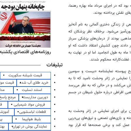
ه ۱۴۰۱ در شیراز به صحنه رفته بود که در اجرای مرداد ماه بهاره رهنما،
یفای نقش پرداخته بودند.
ز زندگی دختری آلمانی به نام آنه‌لیز
آمیز می‌شود. برخلاف نظر پزشکان که
مذهبی بودند از درمان‌های پزشکی سرباز
ار دادند چون کشیش اعتقاد داشت که او
ه‌های ورزشی یکشنبه ۱۸ مرداد ۱۴۰۵
روزنامه‌های اقتصادی یکشنبه ۱۸ مرداد ۴۰۵
توسط ارواح تسخیر شده است. درمان این دختر به وسیله جن‌گیری بیش از ۱۰ ماه به طول انجامید اما او در نهایت به
 غفلت‌کارانه محکوم شدند.
تبلیغات
اس همین داستان واقعی که در سال ۱۹۷۵-۷۶ به وقوع پیوسته نمایشنامه «بیست و سومین
قیمت شیشه سکوریت
 نمایشی در ژانر وحشت نامید که تا به
خرید طلای آب شده
قیمت مو
الش می‌کشد و در حالی که به نظر می‌رسد
استند تسلیت
مدا
ذهبی افراطی درباره حلول شیطان در جسم
دوربین مداربسته
مرجع پاسخ 
فروش مواد شیمیایی
قی
برای اجرای نمایشی در ژانر وحشت به
قطعات لباسشویی
آموزشگ
خته و بازی‌های تصنعی و تپق‌های پی‌درپی
بلیط هواپیما
پر
عمل کند و برخی صحنه‌ها که قرار بود
نمایندگی بوش در تهران
بهت