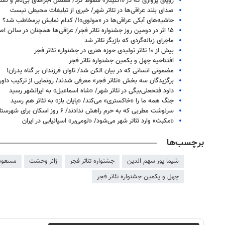
رویای پروازی که در «آگنیتاژ» سقوط کرد/ معضل اجراهای بی‌نام و نش
صدای بلند عراقی‌ها در تئاتر شهر/ خبری از تبلیغات محیطی نیست
حاشیه‌های آبکی عراقی‌ها در «مولوی»!/ کدام نمایش پرمخاطب شد؟
۱۵ اثر در دومین روز جشنواره تئاتر فجر/ عراقی‌ها همچنان در سالن اصلی
ماجرای زباله‌گردی که بازیگر تئاتر شد
بیش از ۱۰ تئاتر تولیدی حوزه هنری در جشنواره تئاتر فجر
افتتاحیه چهل و یکمین جشنواره تئاتر فجر
مضمونی انسانی که در بیان الکن شد/ تاوان فرزندان بر گناه پدران!
برگزیدگان سه بخش «تئاتر فجر» معرفی شدند/ رونمایی از ترکیب داور
داود فتحعلی‌بیگی در تئاتر شهر/ «شاه اسماعیل» به ایرانشهر رسید
جنگ همه ما را «خاکستری» ‌می‌کند/ «پایان باز» به تئاتر هم رسید
سرنوشت مطربی که به حرم راهش ندادند/ ۶ روز اسکان برای شهرستانی‌ها
«مکبث» وارد تئاتر شهر می‌شود/ «لومی‌یر» اسپانیایی در ایران
برچسب‌ها
شیما پور سهم الدین
جشنواره تئاتر فجر
ژانر وحشت
مسعود
چهل و یکمین جشنواره تئاتر فجر