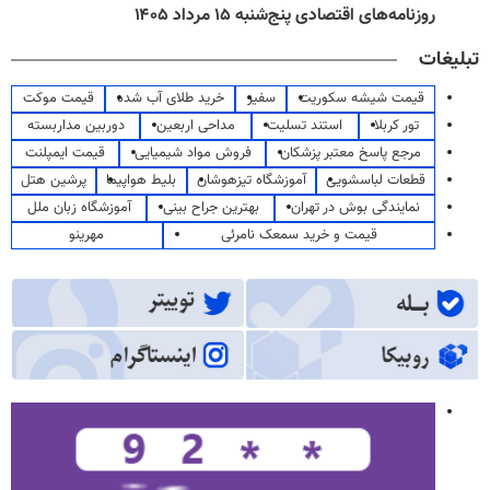
روزنامه‌های اقتصادی پنج‌شنبه ۱۵ مرداد ۱۴۰۵
تبلیغات
قیمت شیشه سکوریت
سفیر
خرید طلای آب شده
قیمت موکت
تور کربلا
استند تسلیت
مداحی اربعین
دوربین مداربسته
مرجع پاسخ معتبر پزشکان
فروش مواد شیمیایی
قیمت ایمپلنت
قطعات لباسشویی
آموزشگاه تیزهوشان
بلیط هواپیما
پرشین هتل
نمایندگی بوش در تهران
بهترین جراح بینی
آموزشگاه زبان ملل
قیمت و خرید سمعک نامرئی
مهرینو