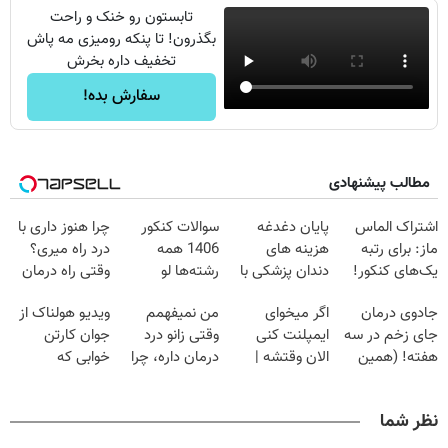
تابستون رو خنک و راحت
بگذرون! تا پنکه رومیزی مه پاش
تخفیف داره بخرش
سفارش بده!
مطالب پیشنهادی
اشتراک الماس
پایان دغدغه
سوالات کنکور
چرا هنوز داری با
ماز: برای رتبه
هزینه های
1406 همه
درد راه میری؟
یک‌های کنکور!
دندان پزشکی با
رشته‌ها لو
وقتی راه درمان
پک سفید کننده
رفت!!!!!
جلو پاته!
جادوی درمان
اگر میخوای
من نمیفهمم
ویدیو هولناک از
خانگی
جای زخم در سه
ایمپلنت کنی
وقتی زانو درد
جوان کارتن
هفته! (همین
الان وقتشه |
درمان داره، چرا
خوابی که
حالا رایگان
فقط با ۲۵
دردش رو داری
میلیاردر شد.
صحبت کنید)
میلیون تومان!!!
تحمل میکنی؟❗
آموزش رایگان
نظر شما