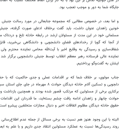
در متن جوابیه تلاش بر این بود با به کار بردن الفاظ مختلف نسبت به اصا
جایگاه شما به دور و موجب تعجب بود.
و اما بعد، در خصوص مطالبی که مجموعه جنابعالی در مورد رسالت جنبش دا
خونین زاهدان عنوان داشت، باید گفت برخلاف ادعای صورت گرفته، جنب
مسلمانی خود در این مدت از مسئولان ارشد در رابطه حادثه تلخ و دردناک 
از آنجا که گویا از رخدادهای فضای دانشجویی و دانشگاهی بی‌خبرید، قا
شفاف‌سازی و رسیدگی به وقایع اخیر با آیت‌الله محامی نماینده محترم ولی
نماینده عالی فرستاده رهبر معظم انقلاب توسط جنبش دانشجویی برگزار شد 
ایشان به گفت‌وگو پرداختیم.
جناب مولوی، بر خلاف شما که بر اقدامات عملی و جدی حاکمیت که با حضو
۱۴۰
روزنامه‌های ورزشی پنج‌شنبه ۱۵ مرداد ۱۴۰۵
روزنام
دلجویی و تسکین آلام حادثه دیدگان حوادث ۸ مهر
برکناری برخی از مسئولین که مرتکب قصور شده بودند و همچنین بازداشت و
حوادث چابهار و زاهدان ادامه یافت چشم بسته‌اید، ما قدردان این اقداما
حقوق حادثه دیدگان مظلوم اتفاقات اخیر و دنبال مجازات متخلفین پیشرو است ر
البته با این وجود هنوز هم نسبت به برخی مسائل از جمله عدم اطلاع‌رسانی 
روند رسیدگی‌ها نسبت به عملکرد مسئولین انتقاد جدی داریم و با علم به ابعا