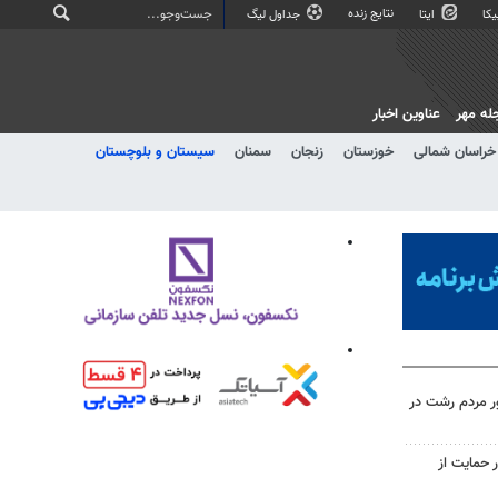
نتایج زنده
کا
ایتا
جداول لیگ
له مهر
عناوین اخبار
خراسان شمالی
خوزستان
زنجان
سمنان
سیستان و بلوچستان
ر مردم رشت در
 حمایت از