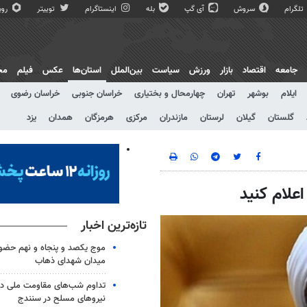
تلگرام
سروش
آی گپ
بله
اینستاگرام
توییتر
روبی
جامعه
اقتصاد
بازار
ورزش
سیاست
بین‌الملل
استان‌ها
عکس
فیلم
مج
ایلام
بوشهر
تهران
چهارمحال و بختیاری
خراسان جنوبی
خراسان رضوی
گلستان
گیلان
لرستان
مازندران
مرکزی
هرمزگان
همدان
یزد
علام کنید
تازه‌ترین اخبار
موج یکصد و پنجاه و نهم حضو
میدان شهدای ذهاب
تداوم شب‌های مقاومت ملی در
نیروهای مسلح در سنندج