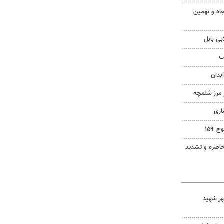
اه و نهمین
بی بابل
ت
بدان
ز مرز شلمچه
اری
۱۵۹
اصره و تشدید
هر شهید