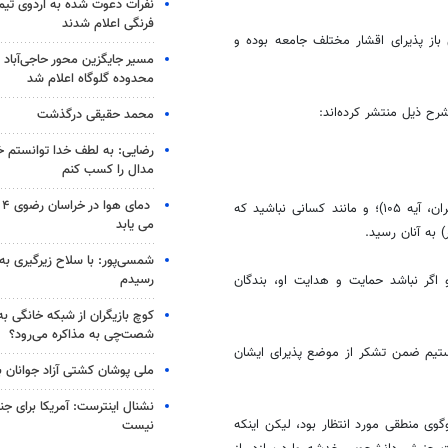
نفرات دعوت شده به اردوی تی
فرنگی اعلام شدند
باز پذیرای اقشار مختلف جامعه بوده و
مسیر جایگزین محور حاجی‌آباد 
محدوده گلوگاه اعلام شد
رح ذیل منتشر کرده‌اند:
محمد حقیقی درگذشت
رضایی: به لطف خدا توانستم خ
مدال را کسب کنم
دم
«وَلا تَکُونُوا کَالَّذِینَ تَفَرَّقُوا وَاخْتَلَفُوا مِنْ بَعْدِ ما جاءَهُمُ الْبَیِّناتُ» (سوره آل عمران، آیه ۱۰۵)؛ و مانند کسانی نباشید که
می یابد
 به آنان رسید.
شمسی‌پور: با سلاح زیرگیری به
رسیدم
 اگر نباشد حمایت و هدایت او، بندگان
کوچ بازیگران از شبکه خانگی ب
شصت‌چی به مذاکره می‌رود؟
ستیم ضمن تشکر از موضع پذیرای ایشان
ملی پوشان کشتی آزاد جوانان 
نشنال اینترست: آمریکا برای جن
وی منطقی مورد انتظار بود، لیکن اینکه
نیست