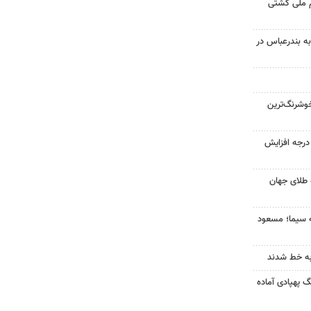
م ملی کشتی
به بندرعباس در
وشرنگ‌ترین
ای هوا در خراسان رضوی ۴ درجه افزایش
 طلای جهان
ه سیما؛ مسعود
به خط شدند
گ پهپادی آماده