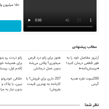
۱۵۰ میلیون
مطالب پیشنهادی
آرتروز مفاصل خود را به
هنوز برای زانو درد قرص
زانو دردت رو ب
طور قطعی درمان کنید!
میخوری؟ وقتی می‌شه
برای همیشه خو
◂پرسش‌نامه▸
بدون عمل درمانش
(قدم اول، پرسش‌
کرد؟؟؟؟
200سوت نقره هدیه
207 داری برای فروش؟ با
خلافی خودروتو ا
گرمی
کارنامه به بهترین قیمت
ببین، با پلاک و 
بفروش!
بدون نیاز به مرا
حضوری
نظر شما