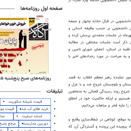
لت جنبش دانشجویی خدشه وارد سازد، از
صفحه اول روزنامه‌ها
نشجویی در قبال حادثه چابهار و جمعه
ش دانشجویی بر حسب وظیفه انسانی و
مهرماه در جلسات متعددی پرسش کرده و
بل ذکر است جلسات مختلفی در مطالبه
 فقیه در استان، اعضای شورای تامین و
و به صراحت در مورد رخدادهای اخیر با
ر نماینده رهبر معظم انقلاب به قصد
ه‌های اقتصادی پنج‌شنبه ۱۵ مرداد ۱۴۰۵
روزنامه‌های صبح پنج‌شنبه ۱۵ مرداد ۱۴۰۵
ماه در جای جای استان سیستان و بلوچستان شروع شد و با عزل و
تبلیغات
 شروع روند رسیدگی قضائی به متخلفین
ت هستیم و اینکه حاکمیت خود در احقاق
قیمت شیشه سکوریت
ا مایه فخر و مباهات می‌دانیم.
خرید طلای آب شده
قیمت مو
استند تسلیت
مدا
به موقع، کوتاهی در شفاف‌سازی وقایع و
دوربین مداربسته
مرجع پاسخ 
د پیچیده این پرونده و گستردگی آن، که
فروش مواد شیمیایی
قی