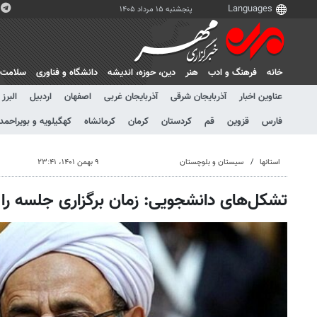
پنجشنبه ۱۵ مرداد ۱۴۰۵
خانه
فرهنگ و ادب
هنر
دين، حوزه، انديشه
دانشگاه و فناوری
سلامت
عناوین اخبار
آذربایجان شرقی
آذربایجان غربی
اصفهان
اردبیل
البرز
فارس
قزوین
قم
کردستان
کرمان
کرمانشاه
کهگیلویه و بویراحمد
استانها
سیستان و بلوچستان
۹ بهمن ۱۴۰۱، ۲۳:۴۱
تشکل‌های دانشجویی: زمان برگزاری جلسه را ا