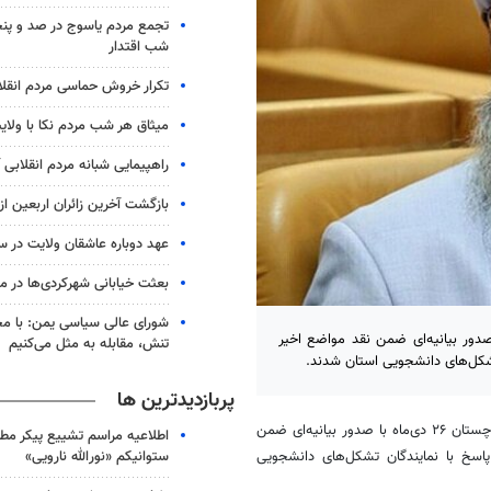
تجمع مردم یاسوج در صد و پنج
شب اقتدار
تکرار خروش حماسی مردم انقلا
میثاق هر شب مردم نکا با ولای
راهپیمایی شبانه مردم انقلابی آ
بازگشت آخرین زائران اربعین ا
عهد دوباره عاشقان ولایت در س
بعثت خیابانی شهرکردی‌ها در موج 
شورای عالی سیاسی یمن: با مح
ویی استان سیستان و بلوچستان ۲۶ دی‌ماه با صدور بیانیه‌ای ضمن نقد مواضع اخیر
تنش، مقابله به مثل می‌کنیم
شکل‌های دانشجویی استان شدند.
پربازدیدترین ها
، جمعی از تشکل‌های دانشجویی استان سیستان و بلوچستان ۲۶ دی‌ماه با صدور بیانیه‌ای ضمن
اطلاعیه مراسم تشییع پیکر مط
ستوانیکم «نورالله نارویی»
سخ با نمایندگان تشکل‌های دانشجویی