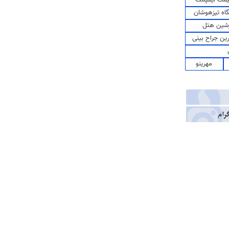
اه تیزهوشان
شین هتل
رین جراح بینی
مهرینو