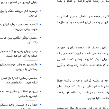
ست در رشته های قرائت و حفظ و بقیه
زائران اربعین در فضای مجازی
ترامپ: فکر می‌کنم جنگ با ایران
می‌یابد
نی در جنبه های داخلی و بین المللی به
این جهت در ایران اهمیت دارد و سال‌ها
ترامپ: همه چیز درباره ایران به
خوب پیش می‌رود
امضای توافق دفاعی بین عربستا
پاکستان
 داوری مدنظر قرار دهیم، داوران جهوری
یمن: جهان به‌زودی ناله سعودی‌
یش سازماندهی شده و آیین نامه هایی که
حمله به آنها خواهد شنید
ران دیگر کشورها زمانی که با قوانین
«کشمیری»؛ وقتی برچسب‌سازی
امه گذاشته شده شگفت زده بودند و آیین
رسانه‌ای را می‌گیرد
محسن رضایی: اجازه باز شدن 
ت چه در رشته قرائت و چه در رشته حفظ
تنگه هرمز را نخواهیم داد
رمان با حضورشان در دیگر کشورها نشان
پیروزی استقلال مقابل همنام خ
ند و به نوعی شانه به شانه آنها رقابت
دیداری تدارکاتی
لف دنیا بودیم.
اتصال برق سشوار واحد مسکونی 
ان که در طی این سی و نه سال توانستند