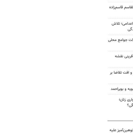
قاسم قاسم‌زاده
اعدامی؛ تلاش
گی
رکت جوامع محلی
آفرینی نقشه
و افت تقاضا بر
ویه و بویراحمد
ری زنان؛
گی؟
هین‌آمیز علیه