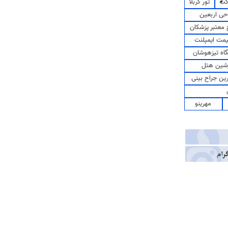
کت
تور کربلا
حی اربعین
معتبر پزشکان
مت ایمپلنت
اه تیزهوشان
شین هتل
رین جراح بینی
مهرینو