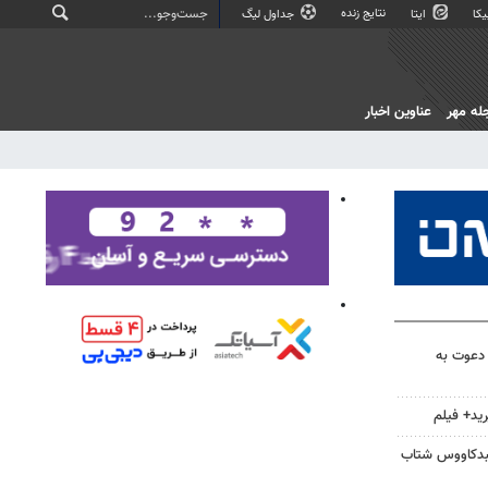
نتایج زنده
کا
ایتا
جداول لیگ
له مهر
عناوین اخبار
 دعوت به
ید+ فیلم
نبدکاووس شتاب