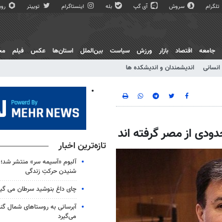
تلگرام
سروش
آی گپ
بله
اینستاگرام
توییتر
روبی
جامعه
اقتصاد
بازار
ورزش
سیاست
بین‌الملل
استان‌ها
عکس
فیلم
مج
انسانی
اندیشمندان و اندیشکده ها
دودی از مصر گرفته اند
تازه‌ترین اخبار
آلبوم «آسیمه سر» منتشر شد؛
شنیدن حرکتِ زندگی
چای داغ بنوشید سرطان می گیر
آبرسانی به روستاهای شمال گ
می‌گیرد