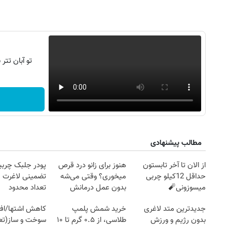
تو آبان تت
مطالب پیشنهادی
از الان تا آخر تابستون
هنوز برای زانو درد قرص
پودر جلبک چربی
حداقل 12کیلو چربی
میخوری؟ وقتی می‌شه
تضمینی لاغرت م
میسوزونی🧨
بدون عمل درمانش
تعداد محدود
کرد؟؟؟؟
جدیدترین متد لاغری
خرید شمش پلمپ
کاهش اشتها/اف
بدون رژیم و ورزش
طلاسی، از ۰.۵ گرم تا ۱۰
سوخت و ساز(تعد