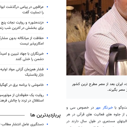
عراقچی در پیامی درگذشت ابوال
را تسلیت گفت
«زنده‌شور» و روایت نجات پنج 
برای بخشش در آخرین شب زند
حفاظت از میانکاله بدون مشا
امکان‌پذیر نیست
خبرنگاران با جهاد تبیین و امید
دشمن را خنثی کنند
فشار هم‌زمان گرانی مواد اولیه 
بازار پلاستیک
، ایران بعد از مصر مطرح ترین کشور
خاموشی با برنامه برق در کهگیل
 مصر بگیرند.
روایت یک حقوقدان از موتورسوا
استقلال در تردد یا چالش فرهن
‌وگو با
خبرنگار مهر
در خصوص سی و
پربازدیدترین ها
 از جلوه های فعالیت های قرآنی در هر
لیتهای مستمری در طول سال دارند در
دستگیری عامل انتشار مطالب تو