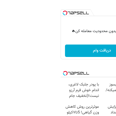
ر بدون محدودیت معامله کن🔥
دریافت وام
سوز
با پودر جلبک لاغری،
یکنه/
اندام خوش فرم آرزو
نیست!(تخفیف جام
جهانی)
زایش
موثرترین روش کاهش
اد
وزن گیاهی! 5تا۷کیلو