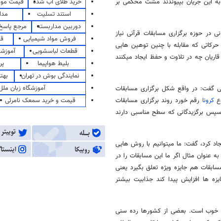
خرید طلای آب شده
قیمت مو
 به این جریان بپیوندند مشت محکمی بر
استند تسلیت
مدا
دوربین مداربسته
مرجع پاسخ 
در حوزه برگزاری مسابقات قرآنی نیاز
فروش مواد شیمیایی
قی
حرکاتی که مقابله با چنین توهین هایی
قطعات لباسشویی
آموزشگ
 قاریان چه در تلاوت و حفظ ایجاد میکنند
بلیط هواپیما
پر
نمایندگی بوش در تهران
بهت
آموزشگاه زبان ملل
ی گفت: در واقع شکل برگزاری مسابقات
قیمت و خرید سمعک نامرئی
ع
کرونا
رقم خورد روند برگزاری مسابقات
پس برگزیدگانی که سطح مناسبی دارند
جاد کرد، گفت: ما میتوانیم با روش هایی
 عنوان مثال اگر ما این مسابقات را در
سابقات هم جایزه ویژه تعلق بگیرد یعنی
یزه ها افزایش پیدا کند جذابیت بیشتر
یم خوب است. بعضی از کشورها رده سنی