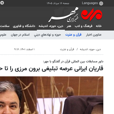
جمعه ۱۶ مرداد ۱۴۰۵
خانه
فرهنگ و ادب
هنر
دين، حوزه، انديشه
دانشگاه و فناوری
سلامت
عناوین اخبار
قرآن و عترت
حوزه و نهادهاي ديني
اسلام در جهان
علوم 
دين، حوزه، انديشه
قرآن و عترت
۱ اسفند ۱۴۰۱، ۹:۱۶
داور مسابقات بین المللی قرآن در گفتگو با مهر:
قاریان ایرانی عرصه تبلیغی برون مرزی را تا ح