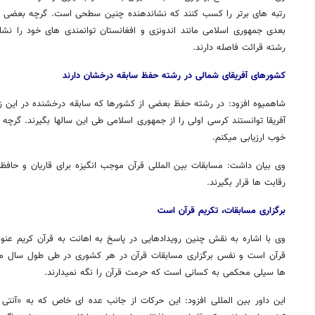
رتبه های برتر را کسب کنند که نشاندهنده چنین سطحی است. گرچه بعضی از
بعدی جمهوری اسلامی مانند اندونزی و افغانستان توانمندی های خود را نشان
رشته قرائت فاصله دارند.
کشورهای آفریقای شمالی در رشته حفظ سابقه درخشان دارند
شاهمیوه افزود: در رشته حفظ بعضی از کشورها که سابقه درخشنده در این زم
آفریقا توانستند کرسی اولی را از جمهوری اسلامی طی این سالها بگیرند. گرچه
خوب ارزیابی میکنم.
وی بیان داشت: مسابقات بین المللی قرآن موجب انگیزه برای قاریان و حافظان
رقابت ها قرار بگیرند.
برگزاری مسابقات، تکریم قرآن است
وی با اشاره به نقش چنین رویدادهایی در پاسخ به اهانت به قرآن کریم عنوا
۱۴
روزنامه‌های صبح پنج‌شنبه ۱۵ مرداد ۱۴۰۵
روزنام
قرآن است و نفس برگزاری مسابقات قرآن در هر کشوری در طی طول سال مثل
ها سیلی محکمی به کسانی است که حرمت قرآن را نگه نمیدارند.
این داور بین المللی افزود: این حرکات از جانب عده ای خاص که به «آنت