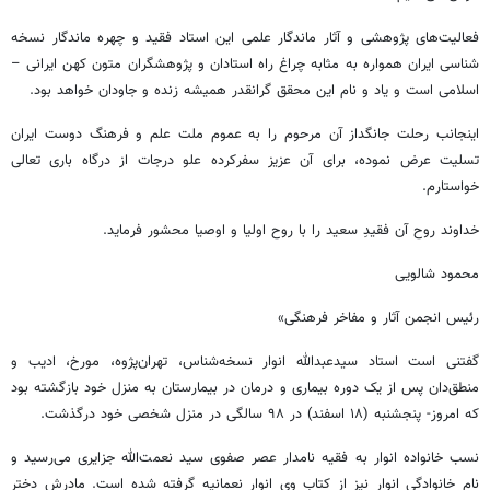
فعالیت‌های پژوهشی و آثار ماندگار علمی این استاد فقید و چهره ماندگار نسخه
شناسی ایران همواره به مثابه چراغ راه استادان و پژوهشگران متون کهن ایرانی –
اسلامی است و یاد و نام این محقق گرانقدر همیشه زنده و جاودان خواهد بود.
اینجانب رحلت جانگداز آن مرحوم را به عموم ملت علم و فرهنگ دوست ایران
تسلیت عرض نموده، برای آن عزیز سفرکرده علو درجات از درگاه باری تعالی
خواستارم.
خداوند روح آن فقیدِ سعید را با روح اولیا و اوصیا محشور فرماید.
محمود شالویی
رئیس انجمن آثار و مفاخر فرهنگی»
گفتنی است استاد سیدعبدالله انوار‬ نسخه‌شناس، تهران‌پژوه، مورخ، ادیب و
منطق‌دان پس از یک دوره بیماری و درمان در بیمارستان به منزل خود بازگشته بود
که امروز- پنجشنبه (۱۸ اسفند) در ۹۸ سالگی در منزل شخصی خود درگذشت.
نسب خانواده انوار به فقیه نامدار عصر صفوی سید نعمت‌الله جزایری می‌رسید و
نام خانوادگی انوار نیز از کتاب وی انوار نعمانیه گرفته شده است. مادرش دختر