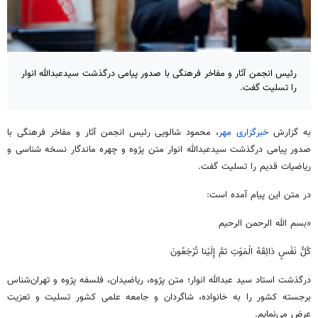
رئیس انجمن آثار و مفاخر فرهنگی با صدور پیامی درگذشت سیدعبدالله انوار
را تسلیت گفت.
به گزارش
خبرگزاری مهر
، محمود شالویی رئیس انجمن آثار و مفاخر فرهنگی با
صدور پیامی درگذشت سیدعبدالله انوار متن پژوه و چهره ماندگار نسخه شناسی و
ریاضیات قدیم را تسلیت گفت.
در متن این پیام آمده است:
«بسم الله الرحمن الرحیم
کُلُّ نَفْسٍ ذائِقَهُ الْمَوْتِ ثمَّ إِلَیْنا تُرْجَعُونَ
درگذشت استاد سید عبدالله انوار؛ متن پژوه، ریاضیدان، فلسفه پژوه و تهران‌شناس
برجسته کشور را به خانواده، شاگردان و جامعه علمی کشور تسلیت و تعزیت
عرض می‌نمایم.