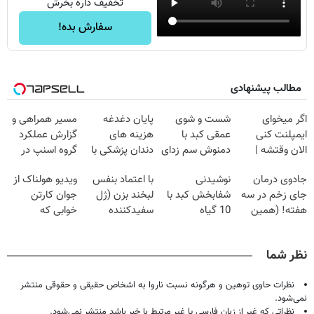
تخفیف داره بخرش
سفارش بده!
مطالب پیشنهادی
اگر میخوای
شست و شوی
پایان دغدغه
مسیر همراهی و
ایمپلنت کنی
عمقی کبد با
هزینه های
گزارش عملکرد
الان وقتشه |
دمنوش سم زدای
دندان پزشکی با
گروه اسنپ در
فقط با ۲۵
گیاهی
پک سفید کننده
۱۴۰۴
جادوی درمان
نوشیدنی
با اعتماد بنفس
ویدیو هولناک از
میلیون تومان!!!
خانگی
جای زخم در سه
شفابخش کبد با
لبخند بزن (ژل
جوان کارتن
هفته! (همین
10 گیاه
سفیدکننده
خوابی که
حالا رایگان
موثر(تخفیف تا
دندان40%تخفیف)
میلیاردر شد.
صحبت کنید)
امشب)
آموزش رایگان
نظر شما
نظرات حاوی توهین و هرگونه نسبت ناروا به اشخاص حقیقی و حقوقی منتشر
نمی‌شود.
نظراتی که غیر از زبان فارسی یا غیر مرتبط با خبر باشد منتشر نمی‌شود.