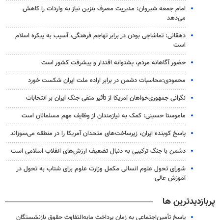
امام جمعه شیروان: مدیریت مصرف بنزین نیاز به واردات را کاهش
می‌دهد
دهقانی: تماشاچی بودن در برابر تهاجم فرهنگی، آسیب به پیکره اسلام
است
حضور آگاهانه مردم، پشتوانه اقتدار و پیشرفت کشور است
محمودی:محاسبات دشمن در برابر اراده ملت ایران شکست خورد
نگرانی جمهوری‌خواهان آمریکا از تأثیر منفی جنگ ایران بر انتخابات
ماموستا حسینی: کمک به نیازمندان از وظایف مهم مسلمانان است
پاسخ کوبنده ایران، زیرساخت‌های متحدان آمریکا را در منطقه می‌سوزاند
دشمن با جنگ ترکیبی به دنبال تضعیف ارزش‌های انقلاب اسلامی است
شورای تحول علوم انسانی مکمل وزارت علوم برای شتاب به تحول در
آموزش عالی
پربازدیدترین ها
پاسخ تأمین‌اجتماعی به زمان پرداخت مابه‌التفاوت حقوق بازنشستگان