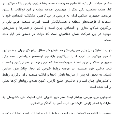
حضور هیئت عالی‌رتبه اقتصادی به ریاست محمدرضا فرزین، رئیس بانک مرکزی در
کنار هیأت سیاسی، یکی دیگر از مهمترین اهداف دولت از این توافقات را نشان
می‌دهد. جمهوری اسلامی ایران به درستی در پی کاهش مشکلات اقتصادی خود با
استفاده از ظرفیت‌های منطقه و همسایگانش است. امارات متحده عربی یکی از
بزرگترین شرکای تجاری و اقتصادی ایران است و کاستن از فشارها و تنش‌های
موجود در این شراکت همان عقلانیتی است که دولت در دستور کار قرار داده
است.
در بعد امنیتی نیز رژیم صهیونیستی به عنوان شر مطلق برای کل جهان و همچنین
غده‌ای چرکین در غرب آسیا، بزرگترین بازنده‌ی توسعه‌ی دیپلماسی همسایگی
جمهوری اسلامی ایران است؛ صهیونیست‌ها که این روزها در بحرانی‌ترین وضعیت
ثبات داخلی خود هستند، در عرصه روابط خارجی نیز دچار چالش‌های اساسی
شدند، به نحوی که پس از سال‌ها تلاش آن‌ها و ایالات متحده برای برقراری روابط
با کشورهای جهان اسلام و حاشیه‌ی خلیج فارس، اکنون همه‌ی رویاهای آن‌ها نقش
بر آب شده است.
همچنین برای بررسی بیشتر ابعاد سفر دبیر شورای عالی امنیت ملی کشورمان به
امارات با اصغر زارعی کارشناس غرب آسیا به گفتگو پرداختیم.
اصغری با اشاره به تحولات رخ داده در روابط ایران و امارات، گفت: امارات متحده