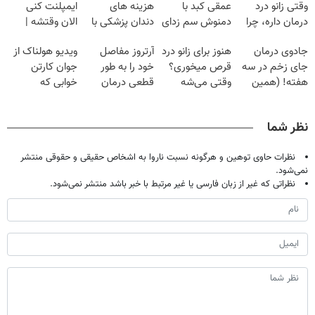
وقتی زانو درد
عمقی کبد با
هزینه های
ایمپلنت کنی
درمان داره، چرا
دمنوش سم زدای
دندان پزشکی با
الان وقتشه |
دردش رو داری
گیاهی
پک سفید کننده
فقط با ۲۵
جادوی درمان
هنوز برای زانو درد
آرتروز مفاصل
ویدیو هولناک از
تحمل میکنی؟❗
خانگی
میلیون تومان!!!
جای زخم در سه
قرص میخوری؟
خود را به طور
جوان کارتن
هفته! (همین
وقتی می‌شه
قطعی درمان
خوابی که
حالا رایگان
بدون عمل
کنید!
میلیاردر شد.
صحبت کنید)
درمانش کرد؟؟؟؟
◗پرسش‌نامه◖
آموزش رایگان
نظر شما
نظرات حاوی توهین و هرگونه نسبت ناروا به اشخاص حقیقی و حقوقی منتشر
نمی‌شود.
نظراتی که غیر از زبان فارسی یا غیر مرتبط با خبر باشد منتشر نمی‌شود.