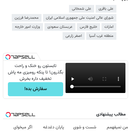
علی باقری
علی شمخانی
شورای عالی امنیت ملی جمهوری اسلامی ایران
محمدرضا فرزین
امارات
خلیج فارس
عربستان سعودی
وزارت امور خارجه
منطقه غرب آسیا
اصغر زارعی
تابستون رو خنک و راحت
بگذرون! تا پنکه رومیزی مه پاش
تخفیف داره بخرش
سفارش بده!
مطالب پیشنهادی
من نمیفهمم
شست و شوی
پایان دغدغه
اگر میخوای