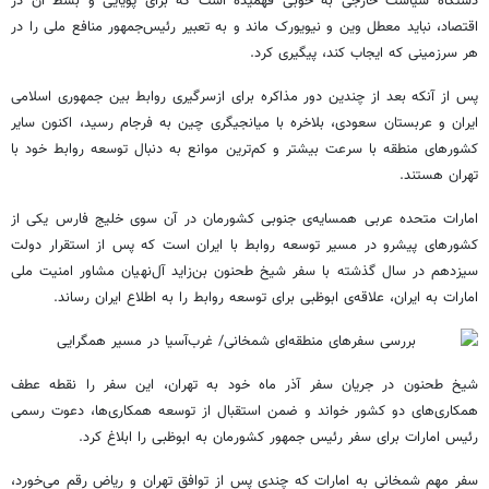
دستگاه سیاست خارجی به خوبی فهمیده است که برای پویایی و بسط آن در
اقتصاد، نباید معطل وین و نیویورک ماند و به تعبیر رئیس‌جمهور منافع ملی را در
هر سرزمینی که ایجاب کند، پیگیری کرد.
پس از آنکه بعد از چندین دور مذاکره برای ازسرگیری روابط بین جمهوری اسلامی
ایران و عربستان سعودی، بلاخره با میانجیگری چین به فرجام رسید، اکنون سایر
کشورهای منطقه با سرعت بیشتر و کم‌ترین موانع به دنبال توسعه روابط خود با
تهران هستند.
امارات متحده عربی همسایه‌ی جنوبی کشورمان در آن سوی خلیج فارس یکی از
کشورهای پیشرو در مسیر توسعه روابط با ایران است که پس از استقرار دولت
سیزدهم در سال گذشته با سفر شیخ طحنون بن‌زاید آل‌نهیان مشاور امنیت ملی
امارات به ایران، علاقه‌ی ابوظبی برای توسعه روابط را به اطلاع ایران رساند.
شیخ طحنون در جریان سفر آذر ماه خود به تهران، این سفر را نقطه عطف
همکاری‌های دو کشور خواند و ضمن استقبال از توسعه همکاری‌ها، دعوت رسمی
رئیس امارات برای سفر رئیس جمهور کشورمان به ابوظبی را ابلاغ کرد.
سفر مهم شمخانی به امارات که چندی پس از توافق تهران و ریاض رقم می‌خورد،