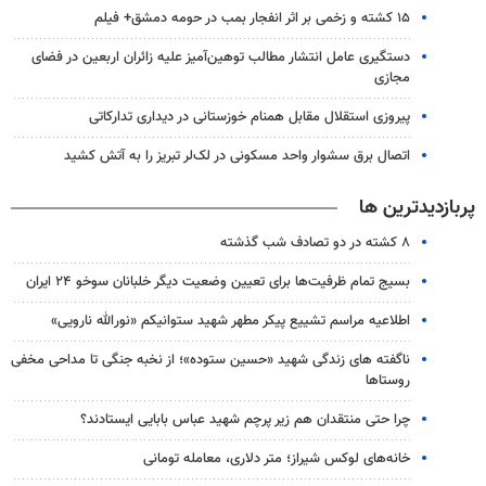
۱۵ کشته و زخمی بر اثر انفجار بمب در حومه دمشق+ فیلم
دستگیری عامل انتشار مطالب توهین‌آمیز علیه زائران اربعین در فضای
مجازی
پیروزی استقلال مقابل همنام خوزستانی در دیداری تدارکاتی
اتصال برق سشوار واحد مسکونی در لک‌لر تبریز را به آتش کشید
پربازدیدترین ها
۸ کشته در دو تصادف شب گذشته
بسیج تمام ظرفیت‌ها برای تعیین وضعیت دیگر خلبانان سوخو ۲۴ ایران
اطلاعیه مراسم تشییع پیکر مطهر شهید ستوانیکم «نورالله نارویی»
ناگفته های زندگی شهید «حسین ستوده»؛ از نخبه جنگی تا مداحی مخفی
روستاها
چرا حتی منتقدان هم زیر پرچم شهید عباس بابایی ایستادند؟
خانه‌های لوکس شیراز؛ متر دلاری، معامله تومانی