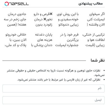
مطالب پیشنهادی
اگر میخوای
با این روش توی
❌قرص‌ و دارو
جادوی درمان
ایمپلنت کنی
خونه،سفیدی و
نخور❌ درمان
جای زخم در سه
الان وقتشه |
زیبایی دندوناتو
زانودرد بدون
هفته! (همین
فقط با ۲۵
برگردون
قرص
حالا رایگان
ترکیبی از خنکی،
فرم خود را در
پایان دغدغه
خلافی خودروتو
میلیون تومان!!!
(40%off)
صحبت کنید)
لطافت هوا و
بزرگترین
هزینه های
الان ببین، با
زیبایی (قیمت
جشنواره ایمپلنت
دندان پزشکی با
پلاک و کد ملی،
باور نکردنی!)
تهران پر کنید ! |
پک سفید کننده
بدون نیاز به
فقط ۲۵ میلیون
خانگی
مراجعه حضوری
نظر شما
نظرات حاوی توهین و هرگونه نسبت ناروا به اشخاص حقیقی و حقوقی منتشر
نمی‌شود.
نظراتی که غیر از زبان فارسی یا غیر مرتبط با خبر باشد منتشر نمی‌شود.