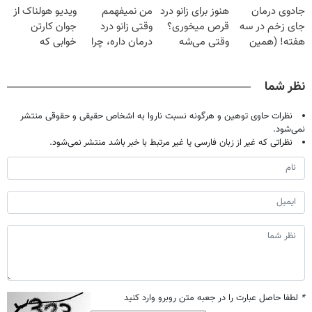
جادوی درمان
هنوز برای زانو درد
من نمیفهمم
ویدیو هولناک از
خانگی
میلیون تومان!!!
جای زخم در سه
قرص میخوری؟
وقتی زانو درد
جوان کارتن
هفته! (همین
وقتی می‌شه
درمان داره، چرا
خوابی که
حالا رایگان
بدون عمل
دردش رو داری
میلیاردر شد.
صحبت کنید)
درمانش کرد؟؟؟؟
تحمل میکنی؟❗
آموزش رایگان
نظر شما
نظرات حاوی توهین و هرگونه نسبت ناروا به اشخاص حقیقی و حقوقی منتشر
نمی‌شود.
نظراتی که غیر از زبان فارسی یا غیر مرتبط با خبر باشد منتشر نمی‌شود.
*
لطفا حاصل عبارت را در جعبه متن روبرو وارد کنید