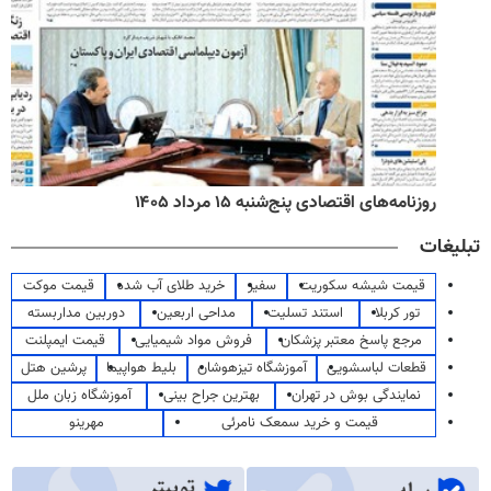
روزنامه‌های اقتصادی پنج‌شنبه ۱۵ مرداد ۱۴۰۵
تبلیغات
قیمت شیشه سکوریت
سفیر
خرید طلای آب شده
قیمت موکت
تور کربلا
استند تسلیت
مداحی اربعین
دوربین مداربسته
مرجع پاسخ معتبر پزشکان
فروش مواد شیمیایی
قیمت ایمپلنت
قطعات لباسشویی
آموزشگاه تیزهوشان
بلیط هواپیما
پرشین هتل
نمایندگی بوش در تهران
بهترین جراح بینی
آموزشگاه زبان ملل
قیمت و خرید سمعک نامرئی
مهرینو