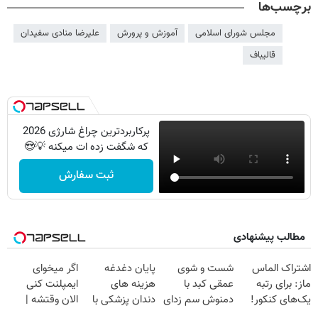
برچسب‌ها
مجلس شورای اسلامی
آموزش و پرورش
علیرضا منادی سفیدان
قالیباف
پرکاربردترین چراغ شارژی 2026
که شگفت زده ات میکنه 💡😍
ثبت سفارش
مطالب پیشنهادی
اشتراک الماس
شست و شوی
پایان دغدغه
اگر میخوای
ماز: برای رتبه
عمقی کبد با
هزینه های
ایمپلنت کنی
یک‌های کنکور!
دمنوش سم زدای
دندان پزشکی با
الان وقتشه |
گیاهی
پک سفید کننده
فقط با ۲۵