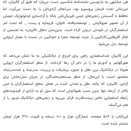
طرز مشابهی به بازنویسی نمایشنامه شکسپیر دست می‌یازد که طبق آن کالیبان، که
دیرزمانی تحت فرمان پروسپرو بود، سرانجام آزادی‌اش را به دست می‌آورد، اما
نه‌فقط با گسستن زنجیرهای حبس فیزیکی‌اش بلکه با آزادسازی ایدئولوژیک خویش
از آن تصویر هیولاوش _ توسعه‌نیافته، ناتوان، فرومایه و پست _ که تحت امر
استعمارگران در خودش درونی کرده است. بدین‌سان «عقل کالیبان» به تجسمی از
تفکر آفریقایی_کارائیبی از حیث توسعه مجزا و خودآیین در نسبت با معیار اروپاییِ
توسعه بدل می‌شود.
این کالیبانِ ضداستعماری راهی برای خروج از دیالکتیکی به ما نشان می‌دهد که
هورکهایمر و آدورنو ما را در دام آن رها کرده‌اند. از منظر استعمارگران اروپایی
هیولا در دیالکتیک بین عقل و جنون، پیشرفت و بربریت، مدرنیته و ضدمدرنیته،
محصور است. با این‌حال، از منظر مستعمره‌شدگان، در جریان مبارزه‌شان برای
آزادی، کالیبان، که واجد عقل و تمدنی است در همان سطح استعمارگران یا حتی
بالاتر از آن‌ها، تنها بدین سبب هیولاوش است که میل او به آزادی از قیدوبندهای
رابطه استعماری خاص زیست‌قدرت فراتر می‌رود و زنجیرهای دیالکتیک مزبور را از
هم می‌گسلد.
این‌کتاب با ۵۰۴ صفحه، شمارگان هزار و ۱۰۰ نسخه و قیمت ۳۲۰ هزار تومان
منتشر شده است.