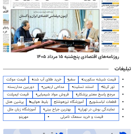
روزنامه‌های اقتصادی پنج‌شنبه ۱۵ مرداد ۱۴۰۵
تبلیغات
قیمت شیشه سکوریت
سفیر
خرید طلای آب شده
قیمت موکت
تور کربلا
استند تسلیت
مداحی اربعین
دوربین مداربسته
مرجع پاسخ معتبر پزشکان
فروش مواد شیمیایی
قیمت ایمپلنت
قطعات لباسشویی
آموزشگاه تیزهوشان
بلیط هواپیما
پرشین هتل
نمایندگی بوش در تهران
بهترین جراح بینی
آموزشگاه زبان ملل
قیمت و خرید سمعک نامرئی
مهرینو