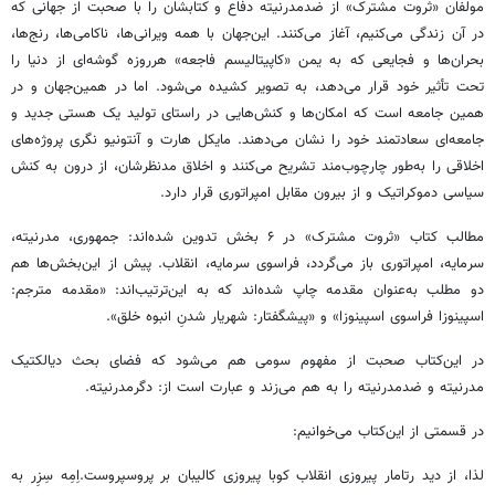
مولفان «ثروت مشترک» از ضدمدرنیته دفاع و کتابشان را با صحبت از جهانی که
در آن زندگی می‌کنیم، آغاز می‌کنند. این‌جهان با همه ویرانیها، ناکامیها، رنجها،
بحرانها و فجایعی که به یمن «کاپیتالیسم فاجعه» هرروزه گوشهای از دنیا را
تحت تأثیر خود قرار میدهد، به تصویر کشیده می‌شود. اما در همین‌جهان و در
همین جامعه است که امکانها و کنشهایی در راستای تولید یک هستی جدید و
جامعهای سعادتمند خود را نشان می‌دهند. مایکل هارت و آنتونیو نگری پروژه‌های
اخلاقی را به‌طور چارچوب‌مند تشریح می‌کنند و اخلاق مدنظرشان، از درون به کنش
سیاسی دموکراتیک و از بیرون مقابل امپراتوری قرار دارد.
مطالب کتاب «ثروت مشترک» در ۶ بخش تدوین شده‌اند: جمهوری، مدرنیته،
سرمایه، امپراتوری باز می‌گردد، فراسوی سرمایه، انقلاب. پیش از این‌بخش‌ها هم
دو مطلب به‌عنوان مقدمه چاپ شده‌اند که به این‌ترتیب‌اند: «مقدمه مترجم:
اسپینوزا فراسوی اسپینوزا» و «پیشگفتار: شهریار شدنِ انبوه خلق».
در این‌کتاب صحبت از مفهوم سومی هم می‌شود که فضای بحث دیالکتیک
مدرنیته و ضدمدرنیته را به هم می‌زند و عبارت است از: دگرمدرنیته.
در قسمتی از این‌کتاب می‌خوانیم:
لذا، از دید رتامار پیروزی انقلاب کوبا پیروزی کالیبان بر پروسپروست.اِمِه سِزِر به