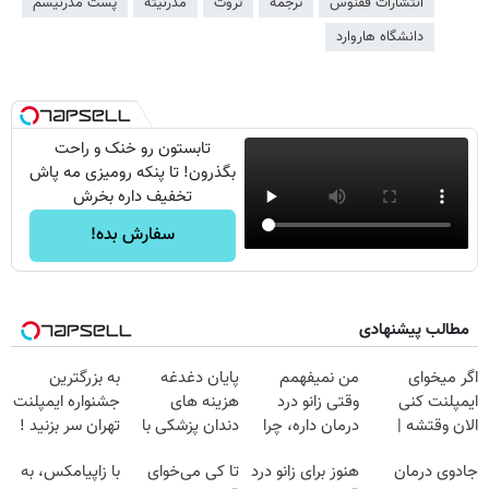
انتشارات ققنوس
ترجمه
ثروت
مدرنیته
پست مدرنیسم
دانشگاه هاروارد
تابستون رو خنک و راحت
بگذرون! تا پنکه رومیزی مه پاش
تخفیف داره بخرش
سفارش بده!
مطالب پیشنهادی
اگر میخوای
من نمیفهمم
پایان دغدغه
به بزرگترین
ایمپلنت کنی
وقتی زانو درد
هزینه های
جشنواره ایمپلنت
الان وقتشه |
درمان داره، چرا
دندان پزشکی با
تهران سر بزنید !
فقط با ۲۵
دردش رو داری
پک سفید کننده
| فقط ۲۵
جادوی درمان
هنوز برای زانو درد
تا کی می‌خوای
با زاپیامکس، به
میلیون تومان!!!
تحمل میکنی؟❗
خانگی
میلیون !