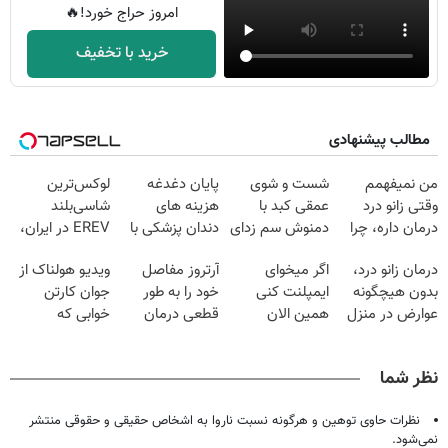
امروز حراج خورد!🔥
خرید با تخفیف
مطالب پیشنهادی
من نمیفهمم
شست و شوی
پایان دغدغه
لوکس‌ترین
وقتی زانو درد
عمقی کبد با
هزینه های
شاسی‌بلند
درمان داره، چرا
دمنوش سم زدای
دندان پزشکی با
EREV در ایران،
دردش رو داری
گیاهی
پک سفید کننده
توسط نیکا موتور
درمان زانو درد،
اگر میخوای
آرتروز مفاصل
ویدیو هولناک از
تحمل میکنی؟❗
خانگی
رونمایی شد!
بدون هیچگونه
ایمپلنت کنی
خود را به طور
جوان کارتن
عوارض در منزل
همین الان
قطعی درمان
خوابی که
(◂پرسش‌نامه)
وقتشه | فقط با
کنید!
میلیاردر شد.
۲۵ میلیون
◗پرسش‌نامه◖
آموزش رایگان
نظر شما
تومان!!!
نظرات حاوی توهین و هرگونه نسبت ناروا به اشخاص حقیقی و حقوقی منتشر
نمی‌شود.