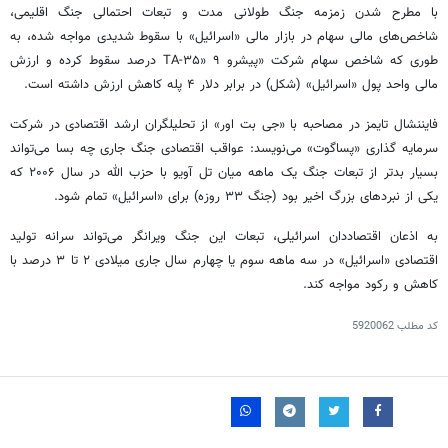
با مطرح شدن زمزمه جنگ طولانی مدت و تبعات احتمالی جنگ اقلیمی،
شاخص‌های مالی سهام در بازار مالی «اسرائیل» با سقوط شدیدی مواجه شده، به
طوری که شاخص سهام شرکت «پیشرو TA-۳۵» ۹ درصد سقوط کرده و ارزش
مالی واحد پول «اسرائیل» (شکل) در برابر دلار ۴ پله کاهش ارزش داشته است.
فایننشال تایمز در مصاحبه با «جی بت اور» از تحلیلگران ارشد اقتصادی در شرکت
سرمایه گذاری «پساگوت» می‌نویسد: عواقب اقتصادی جنگ جاری چه بسا می‌تواند
بسیار بدتر از تبعات جنگ یک ماهه میان تل آویو با حزب الله در سال ۲۰۰۶ که
یکی از نبردهای بزرگ اخیر بود (جنگ ۳۳ روزه) برای «اسرائیل» تمام شود.
به اذعان اقتصاددان اسرائیلی، تبعات این جنگ ویرانگر می‌تواند سرانه تولید
اقتصادی «اسرائیل» در سه ماهه سوم یا چهارم سال جاری میلادی ۲ تا ۳ درصد با
کاهش و رکود مواجه کند.
کد مطلب
5920062