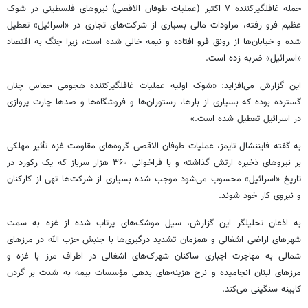
حمله غافلگیرکننده ۷ اکتبر (عملیات طوفان الاقصی) نیروهای فلسطینی در شوک
عظیم فرو رفته، مراودات مالی بسیاری از شرکت‌های تجاری در «اسرائیل» تعطیل
شده و خیابان‌ها از رونق فرو افتاده و نیمه خالی شده است، زیرا جنگ به اقتصاد
«اسرائیل» ضربه زده است.
این گزارش می‌افزاید: «شوک اولیه عملیات غافلگیرکننده هجومی حماس چنان
گسترده بوده که بسیاری از بارها، رستوران‌ها و فروشگاه‌ها و صدها چارت پروازی
در اسرائیل تعطیل شده است.»
به گفته فایننشال تایمز، عملیات طوفان الاقصی گروه‌های مقاومت غزه تأثیر مهلکی
بر نیروهای ذخیره ارتش گذاشته و با فراخوانی ۳۶۰ هزار سرباز که یک رکورد در
تاریخ «اسرائیل» محسوب می‌شود موجب شده بسیاری از شرکت‌ها تهی از کارکنان
و نیروی کار خود شوند.
به اذعان تحلیلگر این گزارش، سیل موشک‌های پرتاب شده از غزه به سمت
شهرهای اراضی اشغالی و همزمان تشدید درگیری‌ها با جنبش حزب الله در مرزهای
شمالی به مهاجرت اجباری ساکنان شهرک‌های اشغالی در اطراف مرز با غزه و
مرزهای لبنان انجامیده و نرخ هزینه‌های بدهی مؤسسات بیمه به شدت بر گردن
کابینه سنگینی می‌کند.