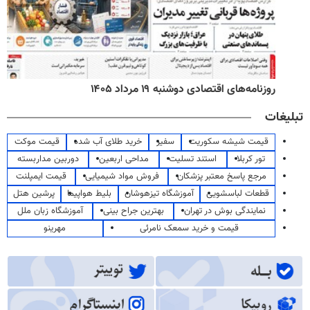
روزنامه‌های اقتصادی دوشنبه ۱۹ مرداد ۱۴۰۵
تبلیغات
قیمت شیشه سکوریت
سفیر
خرید طلای آب شده
قیمت موکت
تور کربلا
استند تسلیت
مداحی اربعین
دوربین مداربسته
مرجع پاسخ معتبر پزشکان
فروش مواد شیمیایی
قیمت ایمپلنت
قطعات لباسشویی
آموزشگاه تیزهوشان
بلیط هواپیما
پرشین هتل
نمایندگی بوش در تهران
بهترین جراح بینی
آموزشگاه زبان ملل
قیمت و خرید سمعک نامرئی
مهرینو