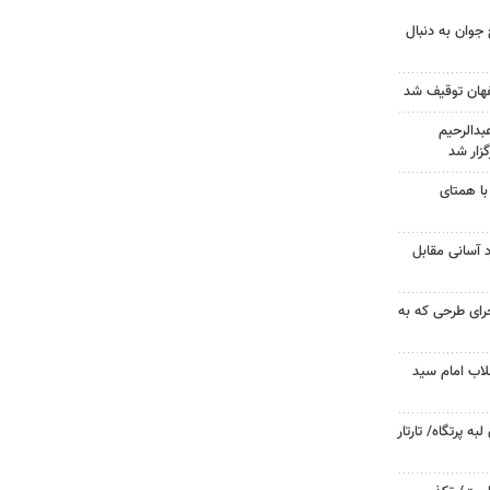
جوان به دنبال
دالرحیم
زار شد
با همتای
د آسانی مقابل
جرای طرحی که به
لاب امام سید
 پرتگاه/ تارتار