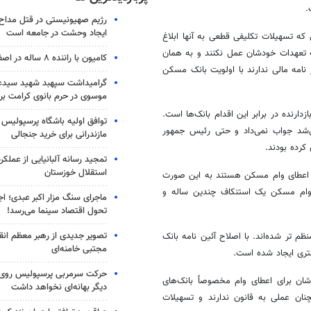
.
رژیم صهیونیستی در قتل مداح 
ایجاد وحشت در جامعه است
ی که تسهیلات تکلیفی قطعی به آنها ابلاغ
 تعهدات خودشان عمل نکنند و به همان
کامیون با راننده ۸ ساله در اصفهان توقیف شد
ز نامه مالی ندارند با اولویت بانک مسکن
گرامیداشت سپهبد شهید سیدعب
موسوی در حرم بانوی کرامت برگ
ارنده در برابر این اقدام بانک‌ها است.
توافق اولیه باشگاه پرسپولیس 
شد جواب نمی‌داد و حتی رئیس جمهور
مازندرانی برای خرید جنجالی
کرده بودند.
تمجید رسانه آلبانیایی از عملکر
استقلال خوزستان
به اعطای وام مسکن هستند به این صورت
ی وام مسکن یک استنکاف چندین ساله و
ماجرای سنگ مزار اکبر عبدی؛ ا
تحول اقتصاد سینما می‌رسد!
تصویر جدیدی از رهبر معظم انق
م تر شده‌اند. با اصلاح آئین نامه بانک
مجتبی خامنه‌ای
تری ایجاد شده است.
حرکت سرمربی پرسپولیس روی لبه
ن برای اعطای وام مخصوصاً بانک‌های
دیگر بهانه‌ای نخواهد داشت
ان عملی به قانون ندارند و تسهیلات