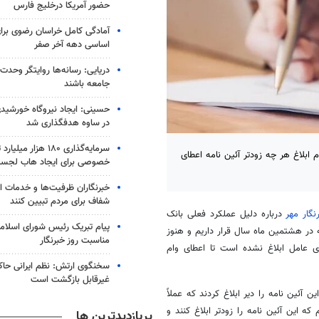
حضور آمریکا درخلیج فارس
آمادگی کامل خراسان رضوی برای
اساسی دهه آخر صفر
دریایی: رسانه‌ها روایتگر وحدت
جامعه باشند
در ساوه هدفگذاری شد
سرمایه‌گذاری ۱۸۰ هزار
بلاغ هر چه زودتر آئین نامه اعطای
خصوصی برای ایجاد هاب لجس
خبرنگاران ظرفیت‌ها و خدمات ان
شفاف برای مردم تبیین کنند
نگار مهر
درباره دلیل عملکرد فعلی بانک
پیام تبریک رئیس شورای اسلامی
 در هشتمین ماه سال قرار داریم و هنوز
مناسبت روز خبرنگار
به بانک‌های عامل ابلاغ نشده است تا اعطای وام
سخنگوی ارتش: نظم ایرانی حاکم
غیرقابل بازگشت است
ئین نامه را دیر ابلاغ کردند که عملاً
ه این آئین نامه را زودتر ابلاغ کنند و
پربازدیدترین ها