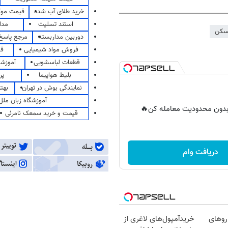
خرید طلای آب شده
قیمت مو
استند تسلیت
مدا
سکن
دوربین مداربسته
مرجع پاسخ 
فروش مواد شیمیایی
قی
قطعات لباسشویی
آموزشگ
بلیط هواپیما
پر
نمایندگی بوش در تهران
بهت
آموزشگاه زبان ملل
ر بدون محدودیت معامله کن🔥
قیمت و خرید سمعک نامرئی
دریافت وام
روهای
خریدآمپول‌های لاغری از