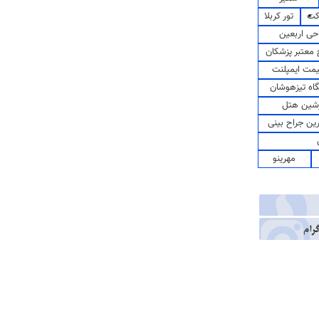
کت
تور کربلا
حی اربعین
معتبر پزشکان
مت ایمپلنت
اه تیزهوشان
شین هتل
رین جراح بینی
مهرینو