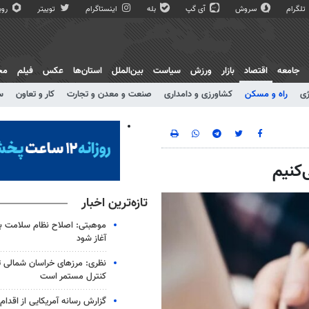
تلگرام
سروش
آی گپ
بله
اینستاگرام
توییتر
روبی
جامعه
اقتصاد
بازار
ورزش
سیاست
بین‌الملل
استان‌ها
عکس
فیلم
مج
ژی
راه و مسکن
کشاورزی و دامداری
صنعت و معدن و تجارت
کار و تعاون
س
‌کنیم
تازه‌ترین اخبار
موهبتی: اصلاح نظام سلامت باید
آغاز شود
نظری: مرزهای خراسان شمالی 
کنترل مستمر است
گزارش رسانه آمریکایی از اقدام ا