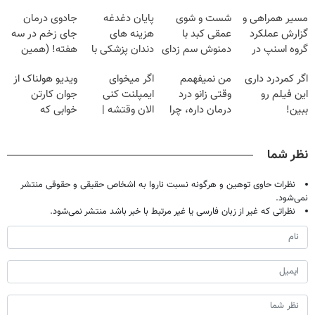
مسیر همراهی و
شست و شوی
پایان دغدغه
جادوی درمان
گزارش عملکرد
عمقی کبد با
هزینه های
جای زخم در سه
گروه اسنپ در
دمنوش سم زدای
دندان پزشکی با
هفته! (همین
۱۴۰۴
گیاهی
پک سفید کننده
حالا رایگان
اگر کمردرد داری
من نمیفهمم
اگر میخوای
ویدیو هولناک از
خانگی
صحبت کنید)
این فیلم رو
وقتی زانو درد
ایمپلنت کنی
جوان کارتن
ببین!
درمان داره، چرا
الان وقتشه |
خوابی که
◗پرسش‌نامه رو
دردش رو داری
فقط با ۲۵
میلیاردر شد.
پر کن◖
تحمل میکنی؟❗
میلیون تومان!!!
آموزش رایگان
نظر شما
نظرات حاوی توهین و هرگونه نسبت ناروا به اشخاص حقیقی و حقوقی منتشر
نمی‌شود.
نظراتی که غیر از زبان فارسی یا غیر مرتبط با خبر باشد منتشر نمی‌شود.