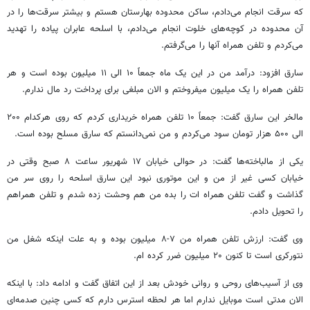
که سرقت انجام می‌دادم، ساکن محدوده بهارستان هستم و بیشتر سرقت‌ها را در
آن محدوده در کوچه‌های خلوت انجام می‌دادم، با اسلحه عابران پیاده را تهدید
می‌کردم و تلفن همراه آنها را می‌گرفتم.
سارق افزود: درآمد من در این یک ماه جمعاً ۱۰ الی ۱۱ میلیون بوده است و هر
تلفن همراه را یک میلیون میفروختم و الان مبلغی برای پرداخت رد مال ندارم.
مالخر
این سارق گفت: جمعاً ۱۰ تلفن همراه خریداری کردم که روی هرکدام ۲۰۰
الی ۵۰۰ هزار تومان سود می‌کردم و من نمی‌دانستم که سارق مسلح بوده است.
یکی از مالباخته‌ها گفت: در حوالی خیابان ۱۷ شهریور ساعت ۸ صبح وقتی در
خیابان کسی غیر از من و این موتوری نبود این سارق اسلحه را روی سر من
گذاشت و گفت تلفن همراه
ات
را
بده
من هم وحشت زده شدم و تلفن همراهم
را تحویل دادم.
وی گفت: ارزش تلفن همراه من ۷-۸ میلیون بوده و به علت اینکه شغل من
نتورکری
است تا کنون ۲۰ میلیون ضرر کرده
ام
.
وی از آسیب‌های روحی و روانی خودش بعد از این اتفاق گفت و ادامه داد: با اینکه
الان مدتی است موبایل ندارم اما هر لحظه استرس دارم که کسی چنین صدمه‌ای