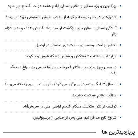
بزرگترین پروژه سنگی و ملاتی استان ایلام هفته دولت افتتاح می شود
کشورهای در حال توسعه چگونه از انقلاب هوش مصنوعی بهره می‌برند؟
آمادگی استان سمنان برای بازگشت اربعینی‌ها؛ افزایش ۱۲۴ درصدی اعزام
زائر
تحقق نهضت توسعه زیرساخت‌های صنعتی در اردبیل
کپلر: این هفته ۲۷ نفتکش و شناور از تنگه هرمز تردد کردند
در مسیر چهل‌وپنجمین «تئاتر فجر»؛ حمیدرضا نعیمی به سراغ «مده‌آ»
رفت
امسال ۳ لیگ وزنه‌برداری برگزار می‌شود/ بانوان، تیمی روی تخته می‌روند
مراقب علائم هپاتیت باشید!
توقیف تراکتور متخلف هنگام شخم اراضی ملی در سریش‌آباد
شروع تلخ مدافع تیم ملی پس از جدایی از پرسپولیس
پربازدیدترین ها