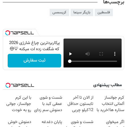
برچسب‌ها
فلسطین
بازیگر سینما
کریسمس
پرکاربردترین چراغ شارژی 2026
که شگفت زده ات میکنه 💡😍
ثبت سفارش
مطالب پیشنهادی
کرم جوانساز
از الان تا آخر
شست و شوی
با این کرم
آلمانی انتخاب
تابستون حداقل
عمقی کبد با
جوانساز، جوانی
ستاره ها!خرید با
12کیلو چربی
دمنوش سم زدای
رو به خودت
تخفیف
میسوزونی🧨
گیاهی
برگردون(50%
اگر میخوای
شست و شوی
پایان دغدغه
دمنوش خوش
تخفیف)