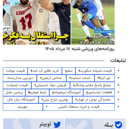
روزنامه‌های ورزشی شنبه ۱۷ مرداد ۱۴۰۵
تبلیغات
قیمت شیشه سکوریت
سفیر
خرید طلای آب شده
قیمت موکت
تور کربلا
استند تسلیت
مداحی اربعین
دوربین مداربسته
مرجع پاسخ معتبر پزشکان
فروش مواد شیمیایی
قیمت ایمپلنت
قطعات لباسشویی
آموزشگاه تیزهوشان
بلیط هواپیما
پرشین هتل
نمایندگی بوش در تهران
بهترین جراح بینی
آموزشگاه زبان ملل
قیمت و خرید سمعک نامرئی
مهرینو