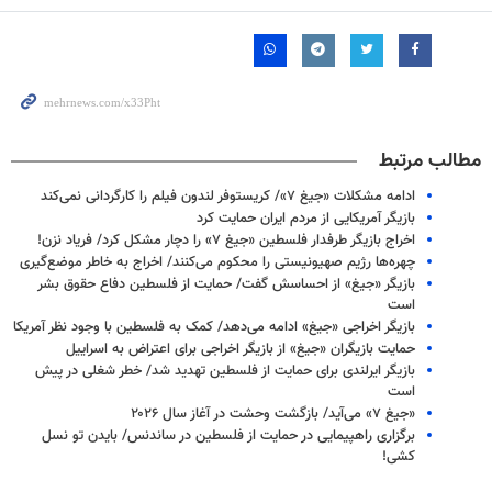
مطالب مرتبط
ادامه مشکلات «جیغ ۷»/ کریستوفر لندون فیلم را کارگردانی نمی‌کند
بازیگر آمریکایی از مردم ایران حمایت کرد
اخراج بازیگر طرفدار فلسطین «جیغ ۷» را دچار مشکل کرد/ فریاد نزن!
چهره‌ها رژیم صهیونیستی را محکوم می‌کنند/ اخراج به خاطر موضع‌گیری
بازیگر «جیغ» از احساسش گفت/ حمایت از فلسطین دفاع حقوق بشر
است
بازیگر اخراجی «جیغ» ادامه می‌دهد/ کمک به فلسطین با وجود نظر آمریکا
حمایت بازیگران «جیغ» از بازیگر اخراجی برای اعتراض به اسراییل
بازیگر ایرلندی برای حمایت از فلسطین تهدید شد/ خطر شغلی در پیش
است
«جیغ ۷» می‌آید/ بازگشت وحشت در آغاز سال ۲۰۲۶
برگزاری راهپیمایی در حمایت از فلسطین در ساندنس/ بایدن تو نسل
کشی!