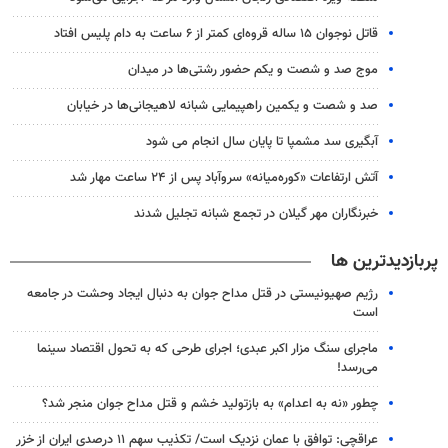
قاتل نوجوان ۱۵ ساله قروه‌ای کمتر از ۶ ساعت به دام پلیس افتاد
موج صد و شصت و یکم حضور رشتی‌ها در میدان
صد و شصت و یکمین راهپیمایی شبانه لاهیجانی‌ها در خیابان
آبگیری سد مشمپا تا پایان سال انجام می شود
آتش ارتفاعات «کوره‌میانه» سروآباد پس از ۲۴ ساعت مهار شد
خبرنگاران مهر گیلان در تجمع شبانه تجلیل شدند
پربازدیدترین ها
رژیم صهیونیستی در قتل مداح جوان به دنبال ایجاد وحشت در جامعه
است
ماجرای سنگ مزار اکبر عبدی؛ اجرای طرحی که به تحول اقتصاد سینما
می‌رسد!
چطور «نه به اعدام» به بازتولید خشم و قتل مداح جوان منجر شد؟
عراقچی: توافق با عمان نزدیک است/ تکذیب سهم ۱۱ درصدی ایران از خزر