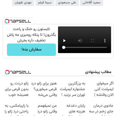
سعید آقاخانی
علی مسعودی
سیما فیلم
مهدی نقویان
تابستون رو خنک و راحت
بگذرون! تا پنکه رومیزی مه پاش
تخفیف داره بخرش
سفارش بده!
مطالب پیشنهادی
اگر میخوای
به بزرگترین
هنوز برای زانو درد
زانو دردت رو
ایمپلنت کنی
جشنواره ایمپلنت
قرص میخوری؟
بدون قرص برای
الان وقتشه |
تهران سر بزنید !
وقتی می‌شه
همیشه خوب
فقط با ۲۵
| فقط ۲۵
بدون عمل
کن! (قدم اول،
جادوی درمان
پایان دغدغه
من نمیفهمم
با زاپیامکس، به
میلیون تومان!!!
میلیون !
درمانش کرد؟؟؟؟
پرسش‌نامه)
جای زخم در سه
هزینه های
وقتی زانو درد
راحتی درد زانو را