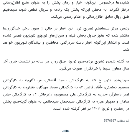
شنیده‌ها
درخصوص
این‌گونه اخبار و زمان پخش را به عنوان منبع اطلاع‌رسانی
درنظر
نگیرند. به محض این‌که پخش یک برنامه و سریال قطعی شود،
سیمافیلم
طبق روال سابق اطلاع‌رسانی و اعلام رسمی می‌کند.
رئیس
مرکز
سیمافیلم
تصریح کرد: این اخبار در حالی از سوی برخی خبرگزاری‌ها
منتشر شده که هنوز جدول پخش فیلم و سریال‌های نوروزی تلویزیون قطعی نشده
است و انتشار این‌گونه اخبار باعث سردرگمی مخاطبان و بینندگان تلویزیون خواهد
شد.
به گفته نقویان تشریح برنامه‌های نوروز، طبق روال هر ساله در نشست خبری آخر
سال معاون سیما با خبرنگاران صورت می‌گیرد.
سریال‌های «
نون
خ
۵» به کارگردانی سعید آقاخانی، «رستگاری» به کارگردانی
مسعود ده‌نمکی، «آقای قاضی ۲» به کارگردانی سجاد مهرگان، «فراری» به کارگردانی
امیر
داسارگر
، «بدل» به کارگردانی علی مسعودی، «زیرخاکی ۴» به کارگردانی جلیل
سامان و «مهیار عیار» به کارگردانی سیدجمال
سیدحاتمی
به عنوان گزینه‌های پخش
در رمضان و نوروز ۱۴۰۳ در نظر گرفته شده است.
کد مطلب
5976867