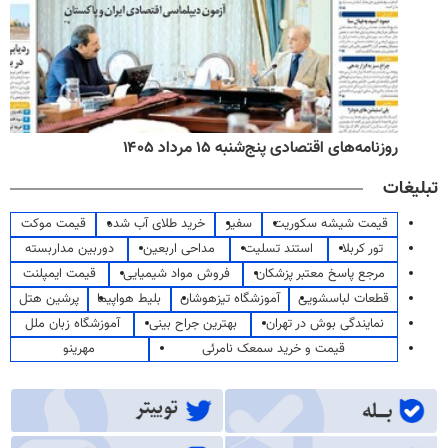
روزنامه‌های اقتصادی پنج‌شنبه ۱۵ مرداد ۱۴۰۵
تبلیغات
قیمت شیشه سکوریت
سفیر
خرید طلای آب شده
قیمت موکت
تور کربلا
استند تسلیت
مداحی اربعین
دوربین مداربسته
مرجع پاسخ معتبر پزشکان
فروش مواد شیمیایی
قیمت ایمپلنت
قطعات لباسشویی
آموزشگاه تیزهوشان
بلیط هواپیما
پرشین هتل
نمایندگی بوش در تهران
بهترین جراح بینی
آموزشگاه زبان ملل
قیمت و خرید سمعک نامرئی
مهرینو