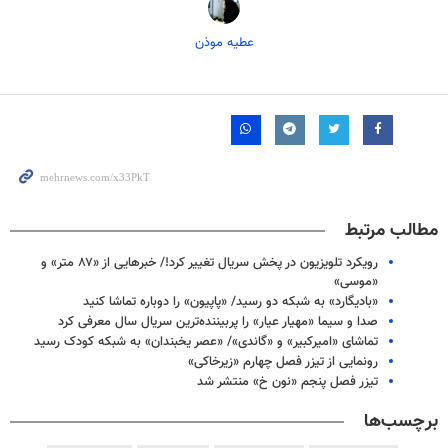
عطیه موذن
مطالب مرتبط
رویکرد تلویزیون در پخش سریال تغییر کرد!/ خبرهایی از «۸۷ متر» و
«موسی»
«بادیگارد» به شبکه دو رسید/ «پاپیون» را دوباره تماشا کنید
صدا و سیما «مهیار عیار» را پربیننده‌ترین سریال سال معرفی کرد
تماشای «امیرکبیر» و «گاندی»/ «عصر یخبندان» به شبکه کودک رسید
رونمایی از تیزر فصل چهارم «زیرخاکی»
تیزر فصل پنجم «نون خ» منتشر شد
برچسب‌ها