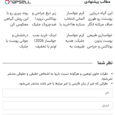
مطالب پیشنهادی
این گیاه دریایی
کرم جوانساز
زیر تیغ جراحی و
روند پیری رو با
پوستت رو طوری
آلمانی انتخاب
بوتاکس نروید!
این روش گیاهی
صاف میکنه انگار
ستاره ها!خرید با
ضدچروک جلبک
معکوس کن
20سال جوون
تخفیف
با40%تخفیف
جوانسازی طبیعی
کرم جوانساز
لینک خرید بمب
درخشش و
شدی🔥
پوست بدون
جلبک، هدیه
جوانساز 2026!
جوانی پوست با
بوتاکس و جراحی
طبیعت به
اونم با تخفیف
جلبک
😳! خرید با
شما(خرید با
ویژه
اسپیرولینا! خرید
تخفیف ویژه
تخفیف ویژه)
محصول با
نظر شما
تخفیف ویژه
نظرات حاوی توهین و هرگونه نسبت ناروا به اشخاص حقیقی و حقوقی منتشر
نمی‌شود.
نظراتی که غیر از زبان فارسی یا غیر مرتبط با خبر باشد منتشر نمی‌شود.