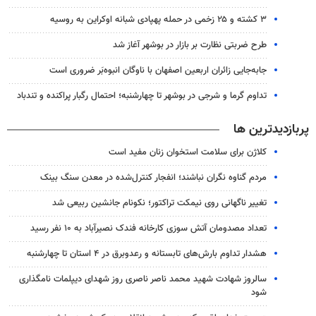
۳ کشته و ۲۵ زخمی در حمله پهپادی شبانه اوکراین به روسیه
طرح ضربتی نظارت بر بازار در بوشهر آغاز شد
جابه‌جایی زائران اربعین اصفهان با ناوگان انبوه‌بَر ضروری است
تداوم گرما و شرجی در بوشهر تا چهارشنبه؛ احتمال رگبار پراکنده و تندباد
پربازدیدترین ها
کلاژن برای سلامت استخوان زنان مفید است
مردم گناوه نگران نباشند؛ انفجار کنترل‌شده در معدن سنگ بینک
تغییر ناگهانی روی نیمکت تراکتور؛ نکونام جانشین ربیعی شد
تعداد مصدومان آتش سوزی کارخانه فندک نصیرآباد به ۱۰ نفر رسید
هشدار تداوم بارش‌های تابستانه و رعدوبرق در ۴ استان تا چهارشنبه
سالروز شهادت شهید محمد ناصر ناصری روز شهدای دیپلمات نامگذاری
شود