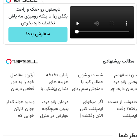
تابستون رو خنک و راحت
بگذرون! تا پنکه رومیزی مه پاش
تخفیف داره بخرش
سفارش بده!
مطالب پیشنهادی
من نمیفهمم
شست و شوی
پایان دغدغه
آرتروز مفاصل
وقتی زانو درد
عمقی کبد با
هزینه های
خود را به طور
درمان داره، چرا
دمنوش سم زدای
دندان پزشکی با
قطعی درمان
دردش رو داری
گیاهی
پک سفید کننده
کنید!
دندونت از دست
اگر میخوای
درمان زانو درد،
ویدیو هولناک از
تحمل میکنی؟❗
خانگی
◗پرسش‌نامه◖
رفته؟ وقت
ایمپلنت کنی
بدون هیچگونه
جوان کارتن
ایمپلنت
الان وقتشه |
عوارض در منزل
خوابی که
دیجیتاله
فقط با ۲۵
(◂پرسش‌نامه)
میلیاردر شد.
میلیون تومان!!!
آموزش رایگان
نظر شما