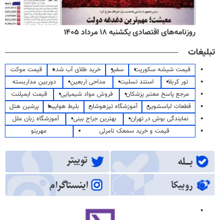
روزنامه‌های اقتصادی یکشنبه ۱۸ مرداد ۱۴۰۵
تبلیغات
قیمت شیشه سکوریت
سفیر
خرید طلای آب شده
قیمت موکت
تور کربلا
استند تسلیت
مداحی اربعین
دوربین مداربسته
مرجع پاسخ معتبر پزشکان
فروش مواد شیمیایی
قیمت ایمپلنت
قطعات لباسشویی
آموزشگاه تیزهوشان
بلیط هواپیما
پرشین هتل
نمایندگی بوش در تهران
بهترین جراح بینی
آموزشگاه زبان ملل
قیمت و خرید سمعک نامرئی
مهرینو