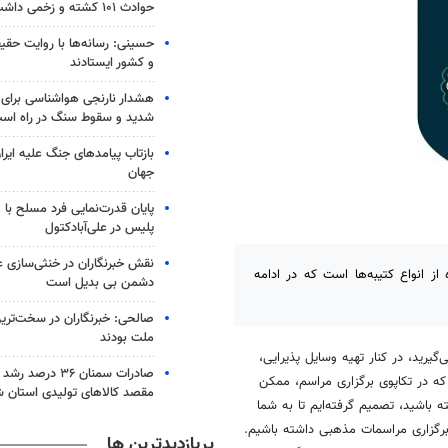
حوادث ۱۰۱ کشته و زخمی داشت
حسینی: رسانه‌ها با روایت حقیق
و کشور ایستادند
شدید و سقوط سنگ در راه اس
بازتاب پیامدهای جنگ علیه ایرا
جهان
پایان قدرت‌نمایی فرد مسلح با 
پلیس در علی‌آبادکتول
نقش خبرنگاران در خنثی‌سازی ع
از انواع کتیبه‌ها است که در ادامه
دشمن بی بدیل است
صالحی: خبرنگاران در سخت‌ترین
ملت بودند
یرید، در کنار تهیه وسایل پذیرایی،
اشته باشید. یd. از آنجایی که در تکاپوی برگزاری مراسم، ممکن
مقصد کالاهای تولیدی استان 
 باشید، تصمیم گرفته‌ایم تا به شما
رگزاری
مراسمات
مذهبی داشته باشیم.
پربازدیدترین ها