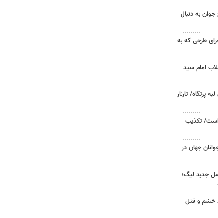
جوان به دنبال
جرای طرحی که به
لاب امام سید
 پرتگاه/ تارتار
 است/ تکذیب
وانان جهان در
صل جدید لیگ؛
ید خشم و قتل