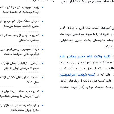
سایت‌های معتبری چون خدمتگزاران انواع
رژیم صهیونیستی در قتل مداح 
ایجاد وحشت در جامعه است
ماجرای سنگ مزار اکبر عبدی؛ ا
تحول اقتصاد سینما می‌رسد!
ز کتیبه‌ها است. شما قبل از اینکه اقدام
 و کتیبه‌ها را با توجه به فضای مورد نظر
تصویر جدیدی از رهبر معظم انق
مجتبی خامنه‌ای
 جمله کتیبه‌های پشت منبری مستطیلی،
دارند.
حرکت سرمربی پرسپولیس روی لبه
دیگر بهانه‌ای نخواهد داشت
ز
کتیبه ولادت امام حسن مجتبی علیه
عموماً کتیبه‌های شهادت از پس زمینه‌ها
عراقچی: توافق با عمان نزدیک
سهم ۱۱ درصدی ایران از خزر
ن با یکدیگر فرق دارد. مثلاً در کتیبه
 حالی که در
کتیبه شهادت امیرالمومنین
سرنوشت قهرمانان کشتی آزاد ج
 اغلب کتیبه‌های ولادت از رنگ‌های شادی
سال ۲۰۱۸
ی ولادت حضرت مهدی (
عج
) مورد استفاده
نسل جدید استقلالی‌ها برای ف
این ۶ بازیکن را بیشتر بشناسید
چطور «نه به اعدام» به بازتول
مداح جوان منجر شد؟