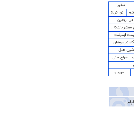
سفیر
کت
تور کربلا
حی اربعین
معتبر پزشکان
مت ایمپلنت
اه تیزهوشان
شین هتل
رین جراح بینی
مهرینو