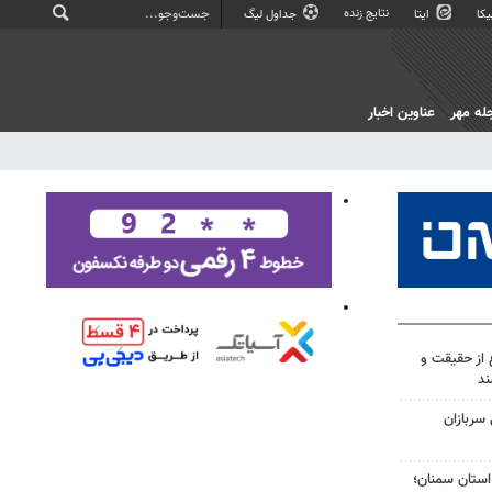
نتایج زنده
کا
ایتا
جداول لیگ
له مهر
عناوین اخبار
 از حقیقت و
ند
 سربازان
‌های استان سمنان؛