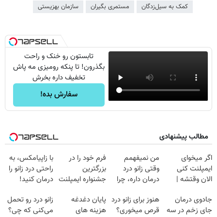
کمک به سیل‌زدگان
مستمری بگیران
سازمان بهزیستی
تابستون رو خنک و راحت
بگذرون! تا پنکه رومیزی مه پاش
تخفیف داره بخرش
سفارش بده!
مطالب پیشنهادی
اگر میخوای
من نمیفهمم
فرم خود را در
با زاپیامکس، به
ایمپلنت کنی
وقتی زانو درد
بزرگترین
راحتی درد زانو را
الان وقتشه |
درمان داره، چرا
جشنواره ایمپلنت
درمان کنید!
فقط با ۲۵
دردش رو داری
تهران پر کنید ! |
جادوی درمان
هنوز برای زانو درد
پایان دغدغه
زانو درد رو تحمل
میلیون تومان!!!
تحمل میکنی؟❗
فقط ۲۵ میلیون
جای زخم در سه
قرص میخوری؟
هزینه های
می‌کنی که چی؟