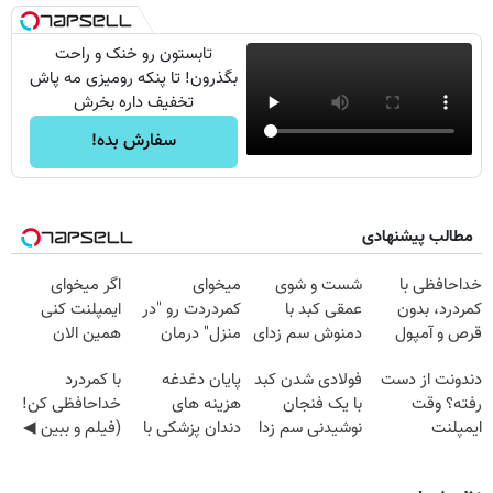
تابستون رو خنک و راحت
بگذرون! تا پنکه رومیزی مه پاش
تخفیف داره بخرش
سفارش بده!
مطالب پیشنهادی
خداحافظی با
شست و شوی
میخوای
اگر میخوای
کمردرد، بدون
عمقی کبد با
کمردردت رو "در
ایمپلنت کنی
قرص و آمپول
دمنوش سم زدای
منزل" درمان
همین الان
گیاهی
کنی؟ (◂فیلم +
وقتشه | فقط با
دندونت از دست
فولادی شدن کبد
پایان دغدغه
با کمردرد
◂پرسش‌نامه)
۲۵ میلیون
رفته؟ وقت
با یک فنجان
هزینه های
خداحافظی کن!
تومان!!!
ایمپلنت
نوشیدنی سم زدا
دندان پزشکی با
(فیلم و ببین ◀
دیجیتاله
پک سفید کننده
پرسش‌نامه رو
خانگی
پرکن)