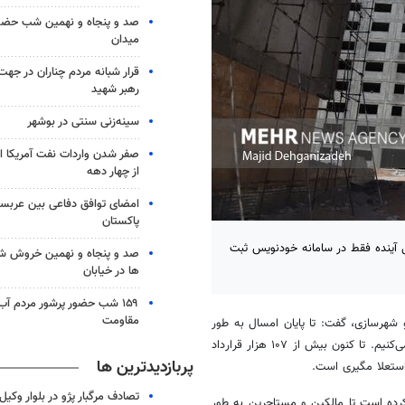
صد و پنجاه و نهمین شب حضور 
میدان
قرار شبانه مردم چناران در جه
رهبر شهید
سینه‌زنی سنتی در بوشهر
صفر شدن واردات نفت آمریکا ا
از چهار دهه
امضای توافق دفاعی بین عربستا
پاکستان
 آینده فقط در سامانه خودنویس ثبت
صد و پنجاه و نهمین خروش شب
ها در خیابان
۱۵۹ شب حضور پرشور مردم آب
مقاومت
هرسازی‌، گفت: تا پایان امسال به طور
کامل سامانه خودنویس را جایگزین سامانه قدیمی سامانه املاک و مستغلات می‌کنیم. تا کنون بیش از ۱۰۷ هزار قرارداد
پربازدیدترین ها
استعلا مگیری است.
تصادف مرگبار پژو در بلوار وکیل‌
 مشخص کرده است تا مالکین و مستاجرین به طور