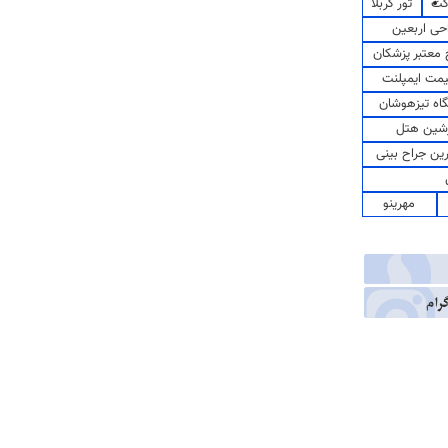
کت
تور کربلا
حی اربعین
معتبر پزشکان
مت ایمپلنت
اه تیزهوشان
شین هتل
رین جراح بینی
مهرینو