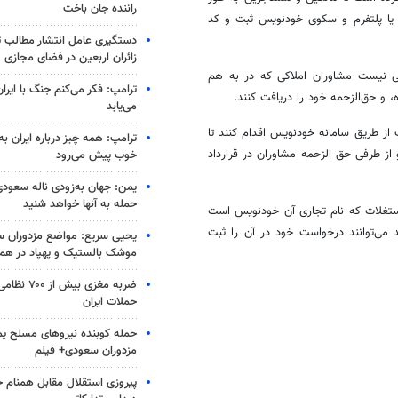
راننده جان باخت
 یا پلتفرم و سکوی خودنویس ثبت و کد
دستگیری عامل انتشار مطالب تو
زائران اربعین در فضای مجازی
 نیست مشاوران املاکی که در به هم
ترامپ: فکر می‌کنم جنگ با ایران
 و حق‌الزحمه خود را دریافت کنند.
می‌یابد
از طریق سامانه خودنویس اقدام کنند تا
ترامپ: همه چیز درباره ایران به
و از طرفی حق
الزحمه
مشاوران در قرارداد
خوب پیش می‌رود
یمن: جهان به‌زودی ناله سعودی‌
حمله به آنها خواهد شنید
ستغلات که نام تجاری آن خودنویس است
می‌توانند درخواست خود در آن را ثبت
یحیی سریع: مواضع مزدوران سع
موشک بالستیک و پهپاد در ه
ضربه مغزی بیش
حملات ایران
حمله کوبنده نیروهای مسلح ی
مزدوران سعودی+ فیلم
پیروزی استقلال مقابل همنام خ