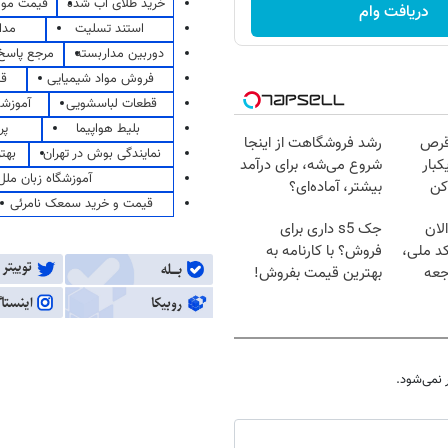
خرید طلای آب شده
قیمت مو
دریافت وام
استند تسلیت
مدا
دوربین مداربسته
مرجع پاسخ 
فروش مواد شیمیایی
قی
قطعات لباسشویی
آموزشگ
بلیط هواپیما
پر
قرص
رشد فروشگاهت از اینجا
نمایندگی بوش در تهران
بهت
کبار
شروع می‌شه، برای درآمد
آموزشگاه زبان ملل
کن
بیشتر، آماده‌ای؟
قیمت و خرید سمعک نامرئی
لان
جک s5 داری برای
کد ملی،
فروش؟ با کارنامه به
جعه
بهترین قیمت بفروش!
نمی‌شود.