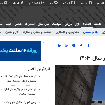
تلگرام
سروش
آی گپ
بله
اینستاگرام
توییتر
روبی
جامعه
اقتصاد
بازار
ورزش
سیاست
بین‌الملل
استان‌ها
عکس
فیلم
مج
ژی
راه و مسکن
کشاورزی و دامداری
صنعت و معدن و تجارت
کار و تعاون
س
ل ۱۴۰۳
تازه‌ترین اخبار
ترامپ خواستار آغاز تحقیقات درب
کاهش ذخایر مهمات شد
حماسه خیابان
رهبر شهید عاشق کار و خدمت ب