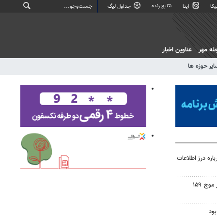
نتایج زنده
کا
ایتا
جداول لیگ
له مهر
عناوین اخبار
ایر حوزه ها
اره درز اطلاعات
اجتماع مردم ولایتمدار گناباد در موج ۱۵۹
ود