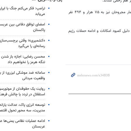
ترامپ: فکر می‌کنم جنگ با ایران
شمار شهدای جنگ در غزه از هفتم اکتبر گذشته به ۳۲ هزار و ۹۱۶ نفر و شمار مجروحان نیز به ۷۵ هزار و ۴۹۴ نفر
می‌یابد
امضای توافق دفاعی بین عربستا
پاکستان
دی به دلیل کمبود امکانات و ادامه حملات رژیم
«کشمیری»؛ وقتی برچسب‌سازی
رسانه‌ای را می‌گیرد
محسن رضایی: اجازه باز شدن 
تنگه هرمز را نخواهیم داد
سامانه ضد موشکی لیزری؛ از ب
واقعیت میدانی
روایت یک حقوقدان از موتورسوا
استقلال در تردد یا چالش فرهن
توسعه انرژی پاک، عدالت یارانه
مدیریت، سه محور تحول اقتص
ادامه عملیات نظامی یمنی‌ها عل
عربستان