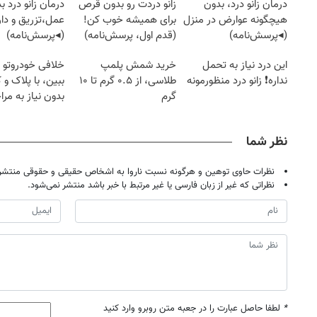
درمان زانو درد، بدون
زانو دردت رو بدون قرص
درمان زانو درد ب
هیچگونه عوارض در منزل
برای همیشه خوب کن!
عمل،تزریق و دار
(◂پرسش‌نامه)
(قدم اول، پرسش‌نامه)
(◂پرسش‌نامه)
این درد نیاز به تحمل
خرید شمش پلمپ
خلافی خودروتو ا
نداره❗ زانو درد منظورمونه
طلاسی، از ۰.۵ گرم تا ۱۰
ببین، با پلاک و 
گرم
بدون نیاز به مرا
حضوری
نظر شما
نظرات حاوی توهین و هرگونه نسبت ناروا به اشخاص حقیقی و حقوقی منتشر 
نظراتی که غیر از زبان فارسی یا غیر مرتبط با خبر باشد منتشر نمی‌شود.
*
لطفا حاصل عبارت را در جعبه متن روبرو وارد کنید