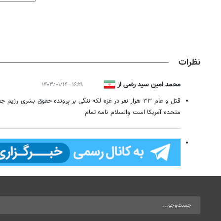
نظرات
محمد امین سید رضی از
۱۶:۲۱ - ۱۴۰۳/۰۱/۱۴
قزوین
قتل و عام ۳۳ هزار نفر در غزه لکه ننگی بر پرونده حقوق بشری ر
متحده آمریکا است والسلام نامه تمام