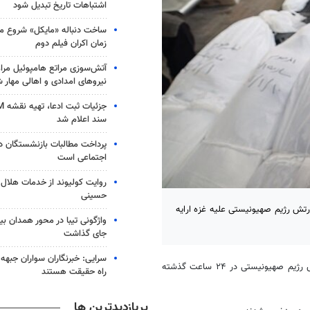
اشتباهات تاریخ تبدیل شود
ساخت دنباله «مایکل» شروع می
زمان اکران فیلم دوم
آتش‌سوزی مراتع هامپوئیل مراغ
نیروهای امدادی و اهالی مهار 
سند اعلام شد
پرداخت مطالبات بازنشستگان در
اجتماعی است
روایت کولیوند از خدمات هلال ا
حسینی
رتش رژیم صهیونیستی علیه غزه ارایه
جای گذاشت
سرایی: خبرنگاران سواران جبهه 
، وزارت بهداشت فلسطین در نوار غزه اعلام کرد ارتش رژیم صهیونیستی در ۲۴ ساعت گذشته
راه حقیقت هستند
پربازدیدترین ها