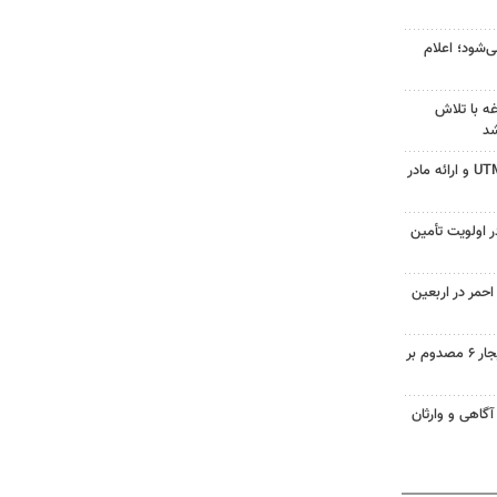
‌شود؛ اعلام
ه با تلاش
شد
جزئیات ثبت ادعا، تهیه نقشه UTM و ارائه مادر
 اولویت تأمین
حمر در اربعین
واژگونی تیبا در محور همدان بیجار ۶ مصدوم بر
آگاهی و وارثان