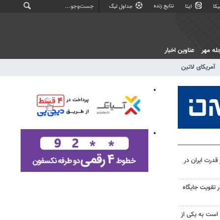
نتایج زنده
کا
ایتا
جداول لیگ
له مهر
عناوین اخبار
آمریکای لاتین
درت ایران در
 تقویت جایگاه
 است به یکی از