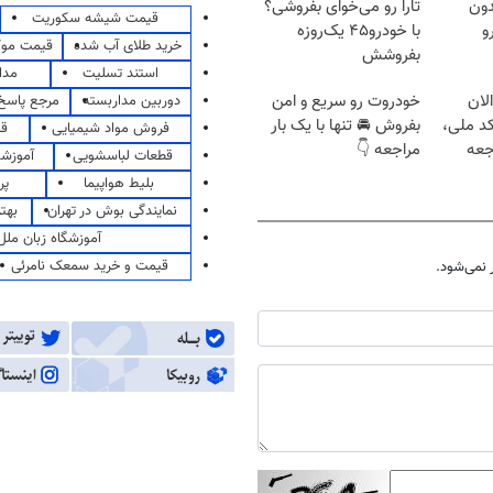
دون
تارا رو می‌خوای بفروشی؟
قیمت شیشه سکوریت
و
با خودرو۴۵ یک‌روزه
خرید طلای آب شده
قیمت مو
بفروشش
استند تسلیت
مدا
لان
خودروت رو سریع و امن
دوربین مداربسته
مرجع پاسخ 
کد ملی،
بفروش 🚘 تنها با یک بار
فروش مواد شیمیایی
قی
جعه
مراجعه 👇
قطعات لباسشویی
آموزشگ
بلیط هواپیما
پر
نمایندگی بوش در تهران
بهت
آموزشگاه زبان ملل
قیمت و خرید سمعک نامرئی
نمی‌شود.