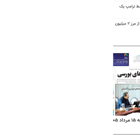
سط ترامپ یک
تردد زائران اربعین در خوزستان از مرز ۲ میلیون
روزنامه‌های ورزشی پنج‌شنبه ۱۵ مرداد ۱۴۰۵
روزنا