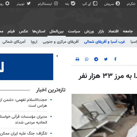
تلگرام
سروش
آی گپ
بله
اینستاگرام
توییتر
روبی
جامعه
اقتصاد
بازار
ورزش
سیاست
بین‌الملل
استان‌ها
عکس
فیلم
مج
اسیا
غرب آسیا و آفریقای شمالی
آفریقای مرکزی و جنوبی
اروپا
آمریکای شمالی
شهادت ۷۱ فلسطینی دیگر در غزه/ شمار شهدا به مرز ۳۳ هزار نفر
تازه‌ترین اخبار
حجت‌الاسلام تفهمی: دشمن از ق
هراس است
مدیران مؤسسات قرآنی خواستار
اتحادیه‌ مردمی شدند
تلگراف: جنگ علیه ایران ممکن