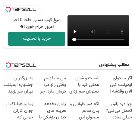
میخ کوب دستی فقط تا آخر
امروز حراج خورد!🔥
خرید با تخفیف
مطالب پیشنهادی
اگر میخوای
شست و شوی
من نمیفهمم
به بزرگترین
ایمپلنت کنی
عمقی کبد با
وقتی زانو درد
جشنواره ایمپلنت
الان وقتشه |
دمنوش سم زدای
درمان داره، چرا
تهران سر بزنید !
فقط با ۲۵
گیاهی
دردش رو داری
| فقط ۲۵
چرا درد زانو را
اگه عمر طولانی و
پایان دغدغه
ویدیو هولناک از
میلیون تومان!!!
تحمل میکنی؟❗
میلیون !
تحمل می‌کنی؟
بدن سالم
هزینه های
جوان کارتن
خیلی ساده
میخوای این
دندان پزشکی با
خوابی که
درمنزل درمانش
نوشیدنی رو با
پک سفید کننده
میلیاردر شد.
کن
تخفیف بخر
خانگی
آموزش رایگان