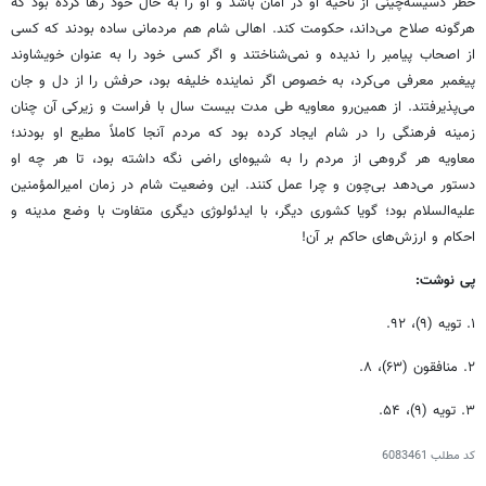
خطر دسیسه‌چینی از ناحیه او در امان باشد و او را به حال خود رها کرده بود که
هرگونه صلاح می‌داند، حکومت کند. اهالی شام هم مردمانی ساده بودند که کسی
از اصحاب پیامبر را ندیده و نمی‌شناختند و اگر کسی خود را به عنوان خویشاوند
پیغمبر معرفی می‌کرد، به خصوص اگر نماینده خلیفه بود، حرفش را از دل و جان
می‌پذیرفتند. از همین‌رو معاویه طی مدت بیست سال با فراست و زیرکی آن چنان
زمینه فرهنگی را در شام ایجاد کرده بود که مردم آنجا کاملاً مطیع او بودند؛
معاویه هر گروهی از مردم را به شیوه‌ای راضی نگه داشته بود، تا هر چه او
دستور می‌دهد بی‌چون و چرا عمل کنند. این وضعیت شام در زمان امیرالمؤمنین
علیه‌السلام بود؛ گویا کشوری دیگر، با ایدئولوژی دیگری متفاوت با وضع مدینه و
احکام و ارزش‌های حاکم بر آن!
پی نوشت:
۱. تویه (۹)، ۹۲.
۲. منافقون (۶۳)، ۸.
۳. تویه (۹)، ۵۴.
کد مطلب
6083461