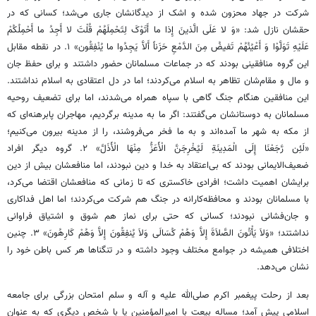
شرکت در جهاد محزون شده و اشک از دیدگانشان جاری می‌شد؛ کسانی که در
حقشان نازل شد: «وَ لا عَلَی الَّذینَ إِذا ما أَتَوْکَ لِتَحْمِلَهُمْ قُلْتَ لا أَجِدُ ما أَحْمِلُکُمْ
عَلَیْهِ تَوَلَّوْا وَ أَعْیُنُهُمْ تَفیضُ مِنَ الدَّمْعِ حَزَناً أَلاَّ یَجِدُوا ما یُنْفِقُون» ۱. در نقطه مقابل
این گروه منافقینی بودند که در جماعات مسلمانان حضور داشتند و برای حفظ جان
و مال و مقام‌شان تظاهر به اسلام می‌کردند؛ اما در دل اعتقادی به اسلام نداشتند.
این منافقین هنگام جنگ گاهی با سپاه همراه می‌شدند، اما برای تضعیف روحیه
مسلمانان به دوستانشان می‌گفتند: اگر ما به مدینه برگردیم، مهاجران پابرهنه‌ای که
از مکه به شهر ما آمده‌اند و به ما فخر می‌فروشند، را از مدینه بیرون می‌کنیم؛
«لَئِن رَّجَعْنَا إِلَی الْمَدِینَةِ لَیُخْرِجَنَّ الْأَعَزُّ مِنْهَا الْأَذَلَّ» ۲. گروه دیگر افراد
ضعیف‌الایمانی بودند که بی‌اعتقاد به خدا و دین نبودند، اما منافعشان بیش از دین
برایشان اهمیت داشت؛ افرادی خاکستری که تا زمانی که منافعشان اقتضا می‌کرد،
با مسلمانان بودند و محافظه‌کارانه در جنگ هم شرکت می‌کردند؛ اما اهل فداکاری
و جان‌فشانی نبودند؛ کسانی که حتی برای نماز هم شوق و اشتیاق فراوانی
نداشتند؛ «وَلاَ یَأْتُونَ الصَّلاَةَ إِلاَّ وَهُمْ کُسَالَی وَلاَ یُنفِقُونَ إِلاَّ وَهُمْ کَارِهُونَ» ۳. چنین
اختلافی همیشه در جوامع مختلف وجود داشته و در تنگناها هر کس باطن خود را
نشان می‌دهد.
بعد از رحلت پیغمبر اکرم صلی‌الله علیه و آله و سلم امتحان بزرگی برای جامعه
اسلامی پیش آمد؛ مساله بیعت با امیرالمؤمنین یا با شخص دیگری که به عنوان