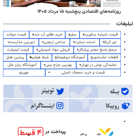
روزنامه‌های اقتصادی پنج‌شنبه ۱۵ مرداد ۱۴۰۵
تبلیغات
قیمت شیشه سکوریت
سفیر
خرید طلای آب شده
قیمت موکت
تور کربلا
استند تسلیت
مداحی اربعین
دوربین مداربسته
مرجع پاسخ معتبر پزشکان
فروش مواد شیمیایی
قیمت ایمپلنت
قطعات لباسشویی
آموزشگاه تیزهوشان
بلیط هواپیما
پرشین هتل
نمایندگی بوش در تهران
بهترین جراح بینی
آموزشگاه زبان ملل
قیمت و خرید سمعک نامرئی
مهرینو