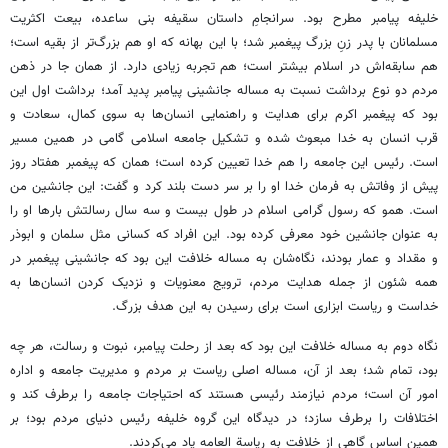
خلیفه پیامبر مطرح بود. سرانجامِ داستان سقیفه بنی ساعده، بیعت اکثریت
مسلمانان با پدر زنِ بزرگ پیغمبر شد؛ با این بهانه که او هم بزرگ‌تر از بقیه است؛
هم سابقه‌اش در اسلام بیشتر است؛ هم تجربه زیادی دارد. از همان جا در ذهن
مردم دو نوع برداشت نسبت به مساله جانشینی پیامبر پدید آمد؛ برداشت اول این
بود که پیغمبر اکرم برای هدایت و راهنمایی انسان‌ها به سوی کمال، سعادت و
قرب انسان به خدا مبعوث شده و تشکیل جامعه اسلامی گامی در همین مسیر
است. رئیس این جامعه را هم خدا تعیین کرده است؛ همان که پیغمبر هفتاد روز
پیش از وفاتش به فرمان خدا او را بر سر دست بلند کرد و گفت: این جانشین من
است. همو که رسول گرامی اسلام در طول بیست و سه سال رسالتش بارها او را
به عنوان جانشین خود معرفی کرده بود. این افراد که کسانی مثل سلمان و ابوذر
و مقداد و عمار بودند، نگاه‌شان به مساله خلافت این بود که جانشینی پیغمبر در
همه شئون از جمله هدایت مردم، ترویج معنویات و نزدیک کردن انسان‌ها به
خداست و ریاست ابزاری است برای رسیدن به این هدف بزرگ.
نگاه دوم به مساله خلافت این بود که بعد از رحلت پیامبر، نبوت و رسالت، هر چه
بود، تمام شد؛ بعد از آن، مساله اصلی ریاست بر مردم و مدیریت جامعه و اداره
امور آن است؛ مردم نیازمند رئیسی هستند که احتیاجات جامعه را برطرف کند و
اختلافات را برطرف سازد؛ در دیدگاه این گروه خلیفه رئیس دنیای مردم بود؛ بر
همین اساس گاهی از خلافت به ریاسة العامه یاد می‌کردند.