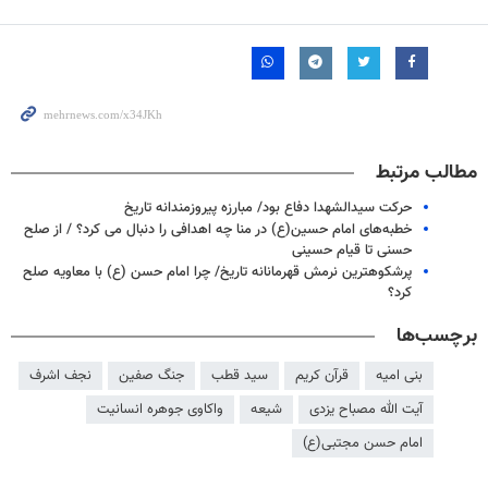
مطالب مرتبط
حرکت سیدالشهدا دفاع بود/ مبارزه پیروزمندانه تاریخ
خطبه‌های امام حسین(ع) در منا چه اهدافی را دنبال می کرد؟ / از صلح
حسنی تا قیام حسینی
پرشکوهترین نرمش قهرمانانه تاریخ/ چرا امام حسن (ع) با معاویه صلح
کرد؟
برچسب‌ها
بنی امیه
قرآن کریم
سید قطب
جنگ صفین
نجف اشرف
آیت الله مصباح یزدی
شیعه
واکاوی جوهره انسانیت
امام حسن مجتبی(ع)