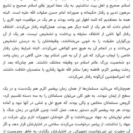
اسلام صحیح و اهل بیت نداشتیم. به یک معنا امروز بقای اسلام صحیح و تشیع
مرهون تدبیر و رفتار حکیمانه و صبورانه امام حسن صلوات الله علیه است. البته
همه ما معتقدیم که ائمه اطهار نور واحد بودند و هر یک در موقعیت خود کاری را
انجام دادند که هر یک از ائمه دیگر هم بودند، همان‌گونه رفتار می‌کردند. اختلاف
رفتار آنها ناشی از اختلاف سلیقه و برداشت و تشخیص نیست. هر یک از آن
بزرگواران حقیقت را به خوبی می‌شناختند، وظیفه‌شان را به درستی تشخیص
می‌دادند و در انجام آن به هیچ نحو کوتاهی نمی‌کردند. البته شرایط زمان رفتار
خاصی را ایجاب می‌کرد که غیر از آن به ضرر اسلام بود. حتی گاهی در زمان واحد
دو شخصیت بزرگ عالم اسلام دو وظیفه مختلف داشتند. هم چنان‌که بعد از
رحلت پیغمبر اکرم، فاطمه زهرا سلام الله علیها رفتاری با متصدیان خلافت داشتند
که امیرالمؤمنین آن‌گونه رفتار نمی‌کردند.
هم‌چنان‌که می‌دانید مسلمان‌ها از همان زمان پیغمبر اکرم هم یک‌دست و در یک
سطح از ایمان نبودند. به طور کلی می‌توان مسلمانان را به سه دسته تقسیم کرد:
گروهی مسلمانان مخلص و پاکی بودند که هیچ غل و غشی در آنها نبود و آماده
بودند هر چه پیغمبر اکرم دستور بدهد، عمل کنند؛ چنین افرادی در زمان جنگ با
تمام توان‌شان به جهاد می‌پرداختند؛ و اگر خودشان تجهیزات لازم برای شرکت در
جهاد را نداشتند، از پیامبر درخواست می‌کردند سلاحی در اختیارشان قرار دهد و اگر
آن حضرت نیز نمی‌توانست تجهیزاتی در اختیارشان بگذارد، به خاطر محرومیت از