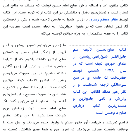
کتابی متقن، زیبا و ادیبانه درباره صلح امام حسن نوشت که مستند به منابع اهل
تسنن است و تحلیل‌های دقیق و دلنشینی در این کتاب ارائه کرده است. این کتاب
توسط
مقام معظم رهبری
به زبانی شیوا به فارسی ترجمه شده و یکی از نخستین
آثار قلمی ایشان است که در عنفوان جوانی‌شان به انجام رسیده است. مطالعه این
کتاب را به همه علاقمندان، به ویژه جوانان توصیه می‌کنم.
ما زمانی می‌توانیم تصویر روشن و قابل
کتاب صلح‌الحسن تألیف علم
قبولی از زندگی امام حسن و داستان
جلیل‌القدر شیخ‌راضی‌آل‌یاسین از
صلح ایشان داشته باشیم که از شرایط
علمای حوزه‌ی نجف است که در
سیاسی، نظامی و دینی آن زمان آگاهی
سال ۱۳۴۸ شمسی توسط
داشته باشیم؛ در این صورت می‌فهمیم
حضرت‌آیت الله خامنه ای در سن
راهی که ایشان انتخاب کردند بهترین
سی‌سالگی ترجمه شده‌است و از
گزینه ممکن برای حفظ اسلام و تشیع و
نظر رهبر معظم انقلاب، این کتاب
بقای دین به صورت صحیح برای نسل‌های
پرارزش و نامی، جامع‌ترین و
آینده بود. به طور قطع می‌توان گفت اگر
مستدل‌ترین کتاب درباره‌ی
صلح امام حسن نبود، زمینه‌ای برای
صلح‌امام‌حسن است
شهادت سیدالشهدا با این برکات عظیم
فراهم نمی‌شد و بنی‌امیه آن چنان اسلام را وارونه جلوه می‌دادند و اهل بیت را
برخلاف واقعیت معرفی می‌کردند که امروز من و شما هیچ شناختی نسبت به