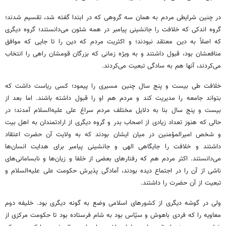
در چنین شرایطی مردم به همان سه گروهی که در ابتدا گفته شد، تقسیم شدند؛
گروه اندکی که خلافت را جانشینی پیامبر در همه شئون می‌دانستند؛ گروه دیگری
که اصلاً به دین معتقد نبودند؛ و اکثریت مردم که دین را تا جایی که موافق
منافعشان بود، قبول داشتند و به ویژه زمانی که بزرگان قومشان راهی را انتخاب
می‌کردند، آنها هم به سادگی تبعیت می‌کردند.
خلافت طی بیست و پنج سال چنین مسیری را پیمود؛ کسی ریاست داشت که
بتواند جامعه را مدیریت کند و مردم هم او را قبول داشته باشند. اما بعد از
بیست و پنج سال بنا به دلایل مختلف مردم سراغ علی علیه‌السلام آمدند؛ در
حالی که هنوز تعداد زیادی از اصحاب بدر و گروه دیگری از ارادتمندان به اهل بیت
و شخص امیرالمؤمنین در میان ایشان بودند که به ولایت آن حضرت اعتقاد
داشتند و خلافت را جایگاهی الهی و جانشینی پیامبر برای هدایت انسان‌ها
می‌دانستند. اکثر مردم هم که رفتارهای بعضی از خلفا و زیان‌ها و نابسامانی‌های
ناشی از آن را در اجتماع دیده بودند، آمادگی پذیرش حکومت علی علیه‌السلام و
تبعیت از آن حضرت را داشتند.
ولی در گوشه دیگری از کشورهای اسلامی وضع به گونه دیگری بود. خلیفه دوم
معاویه را که فردی باهوش و سیّاس بود به شام فرستاده بود تا حکومت مرکزی از