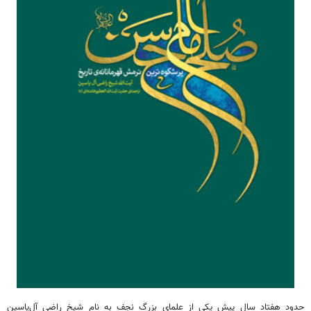
حدود هفتاد سال پیش یکی از علمای بزرگ نجف به نام شیخ راضی آل‌یاسین