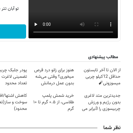
تو آبان تت
مطالب پیشنهادی
از الان تا آخر تابستون
هنوز برای زانو درد قرص
پودر جلبک چربی
حداقل 12کیلو چربی
میخوری؟ وقتی می‌شه
تضمینی لاغرت م
میسوزونی🧨
بدون عمل درمانش
تعداد محدود
کرد؟؟؟؟
جدیدترین متد لاغری
خرید شمش پلمپ
کاهش اشتها/اف
بدون رژیم و ورزش
طلاسی، از ۰.۵ گرم تا ۱۰
سوخت و ساز(تعد
چربیسوزی را 3برابر می
گرم
محدود)
کند
نظر شما