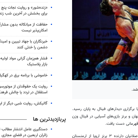
«زنده‌شور» و روایت نجات پنج 
برای بخشش در آخرین شب زند
حفاظت از میانکاله بدون مشا
امکان‌پذیر نیست
خبرنگاران با جهاد تبیین و امید
دشمن را خنثی کنند
فشار هم‌زمان گرانی مواد اولیه 
بازار پلاستیک
خاموشی با برنامه برق در کهگیل
روایت یک حقوقدان از موتورسوا
شد.
استقلال در تردد یا چالش فرهن
گالیکش، روایت شبی دیگر از ا
ی با برگزاری دیدارهای فینال به پایان رسید.
ان و برنز بازی‌های آسیایی در فینال وزن
پربازدیدترین ها
دستگیری عامل انتشار مطالب تو
زائران اربعین در فضای مجازی
در فینال وزن ۶۳ کیلوگرم نیز کشتکار با نتیجه شش بر چهار از سد کارن اصلانیان دارنده ۳ برنز اروپا از ارمنستان