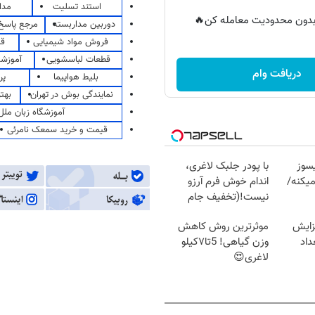
استند تسلیت
مدا
ر بدون محدودیت معامله کن🔥
دوربین مداربسته
مرجع پاسخ 
فروش مواد شیمیایی
قی
قطعات لباسشویی
آموزشگ
دریافت وام
بلیط هواپیما
پر
نمایندگی بوش در تهران
بهت
آموزشگاه زبان ملل
قیمت و خرید سمعک نامرئی
سوز
با پودر جلبک لاغری،
یکنه/
اندام خوش فرم آرزو
نیست!(تخفیف جام
جهانی)
زایش
موثرترین روش کاهش
اد
وزن گیاهی! 5تا۷کیلو
لاغری😍