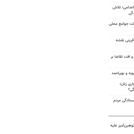
اعدامی؛ تلاش
گی
رکت جوامع محلی
آفرینی نقشه
و افت تقاضا بر
ویه و بویراحمد
ری زنان؛
گی؟
یستادگی مردم
هین‌آمیز علیه