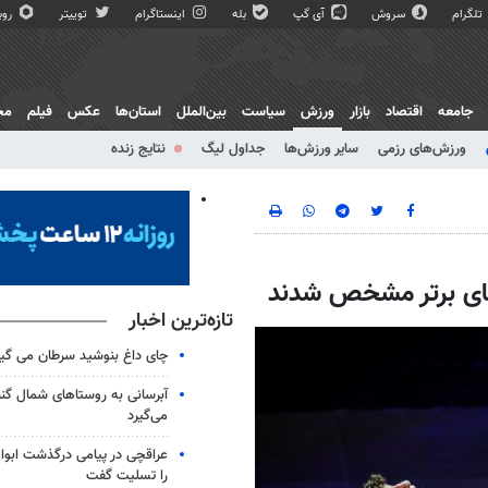
تلگرام
سروش
آی گپ
بله
اینستاگرام
توییتر
روبی
جامعه
اقتصاد
بازار
ورزش
سیاست
بین‌الملل
استان‌ها
عکس
فیلم
مج
ورزش‌های رزمی
سایر ورزش‌ها
جداول لیگ
نتایج زنده
های برتر مشخص شدند
تازه‌ترین اخبار
چای داغ بنوشید سرطان می گیر
آبرسانی به روستاهای شمال گ
می‌گیرد
عراقچی در پیامی درگذشت ابوال
را تسلیت گفت