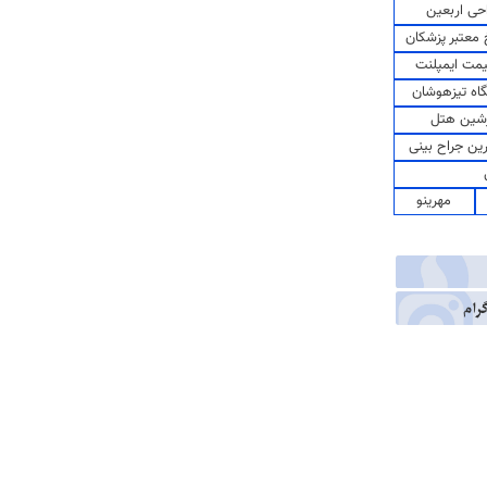
حی اربعین
معتبر پزشکان
مت ایمپلنت
اه تیزهوشان
شین هتل
رین جراح بینی
مهرینو