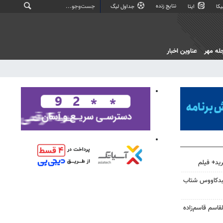
نتایج زنده
کا
ایتا
جداول لیگ
له مهر
عناوین اخبار
ید+ فیلم
نبدکاووس شتاب
قاسم قاسم‌زاده