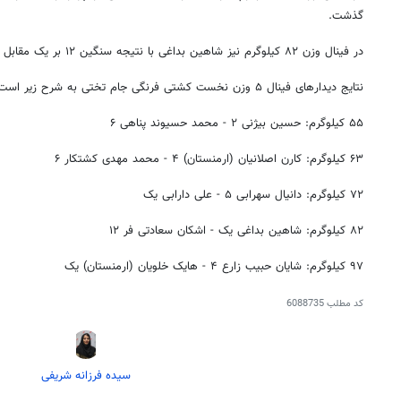
گذشت.
در فینال وزن ۸۲ کیلوگرم نیز شاهین بداغی با نتیجه سنگین ۱۲ بر یک مقابل اشکان سعادتی‌فر تن به شکست داد.
نتایج دیدارهای فینال ۵ وزن نخست کشتی فرنگی جام تختی به شرح زیر است:
۵۵ کیلوگرم: حسین بیژنی ۲ - محمد حسیوند پناهی ۶
۶۳ کیلوگرم: کارن اصلانیان (ارمنستان) ۴ - محمد مهدی کشتکار ۶
۷۲ کیلوگرم: دانیال سهرابی ۵ - علی دارابی یک
۸۲ کیلوگرم: شاهین بداغی یک - اشکان سعادتی فر ۱۲
۹۷ کیلوگرم: شایان حبیب زارع ۴ - هایک خلویان (ارمنستان) یک
کد مطلب
6088735
سیده فرزانه شریفی