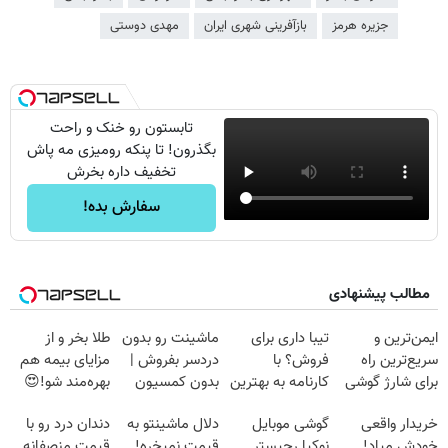
جزیره هرمز
بازآفرینی شهری ایران
مهدی دوستی
تابستون رو خنک و راحت
بگذرون! تا پنکه رومیزی مه پاش
تخفیف داره بخرش
سفارش بده!
مطالب پیشنهادی
ایمن‌ترین و
تیبا داری برای
ماشینت رو بدون
طلا بخر و از
سریع‌ترین راه
فروش؟ با
دردسر بفروش |
مزایای بیمه هم
برای شارژ گوشی
کارنامه به بهترین
بدون کمسیون
بهره‌مند شو!😍
😍👌🏻
قیمت بفروش!
😍
😍
خریدار واقعی
گوشی موبایل
دلال ماشینتو به
دندان درد رو با
خودش میاد!
نوکیا رجیستر
قیمت نمیخره!
قیمت منصفانه