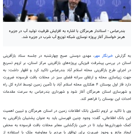
بندرعباس - استاندار هرمزگان با اشاره به افزایش ظرفیت تولید آب در جزیره
هرمز خواستار آغاز پروژه نوسازی شبکه توزیع آب شرب در جزیره شد.
به گزارش
خبرنگار مهر
، مهدی دوستی صبح چهارشنبه در جلسه ستاد بازآفرینی
استان در بررسی پیشرفت فیزیکی پروژه‌های بازآفرینی مرکز استان، بر لزوم تسریع
در اجرای طرح بازآفرینی محله اسلام آباد بندرعباس تاکید کرد و اظهار داشت: به
جهت زیباسازی محله و ارتقای سرانه فضای سبز در محلات بافت فرسوده ضرورت
دارد فاز اول بوستان ۴ هکتاری محله اسلام آباد با تأمین زمین توسط اداره کل راه
و شهرسازی استان هرمزگان آغاز شود و شهرداری بندرعباس به سرعت مقدمات
احداث این بوستان را فراهم کند.
وی با تاکید بر لزوم تکمیل بانک اطلاعات زمین در استان هرمزگان و تبیین اهمیت
این بانک اطلاعاتی، گفت: وجود چنین فهرستی باید به عنوان پشتیبان بازآفرینی به
کمک شهرداری‌ها بیاید تا در حین بازگشایی معابر محلات بافت فرسوده به محض
ایجاد مانع و وجود ضرورت برای توافق با مردم یا معاوضه ملک با استفاده از