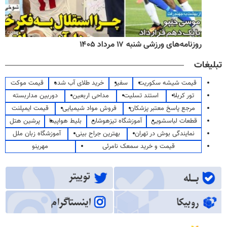
روزنامه‌های ورزشی شنبه ۱۷ مرداد ۱۴۰۵
تبلیغات
قیمت شیشه سکوریت
سفیر
خرید طلای آب شده
قیمت موکت
تور کربلا
استند تسلیت
مداحی اربعین
دوربین مداربسته
مرجع پاسخ معتبر پزشکان
فروش مواد شیمیایی
قیمت ایمپلنت
قطعات لباسشویی
آموزشگاه تیزهوشان
بلیط هواپیما
پرشین هتل
نمایندگی بوش در تهران
بهترین جراح بینی
آموزشگاه زبان ملل
قیمت و خرید سمعک نامرئی
مهرینو