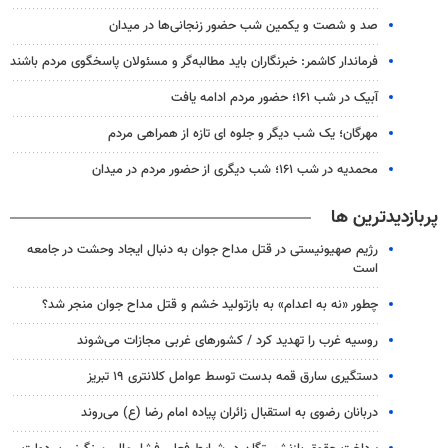
صد و شصت و یکمین شب حضور زنجانی‌ها در میدان
فرماندار کاشمر: خبرنگاران باید مطالبه‌گر و مسئولان پاسخگوی مردم باشند
آبیک در شب ۱۶۱؛ حضور مردم ادامه یافت
مهرگان؛ یک شب دیگر و جلوه ای تازه از همراهی مردم
محمدیه در شب ۱۶۱؛ شب دیگری از حضور مردم در میدان
پربازدیدترین ها
رژیم صهیونیستی در قتل مداح جوان به دنبال ایجاد وحشت در جامعه
است
چطور «نه به اعدام» به بازتولید خشم و قتل مداح جوان منجر شد؟
روسیه غرب را تهدید کرد / کشورهای غربی مجازات می‌شوند
دستگیری سارق قمه بدست توسط عوامل کلانتری ۱۹ تبریز
دربانان رضوی به استقبال زائران پیاده امام رضا (ع) می‌روند