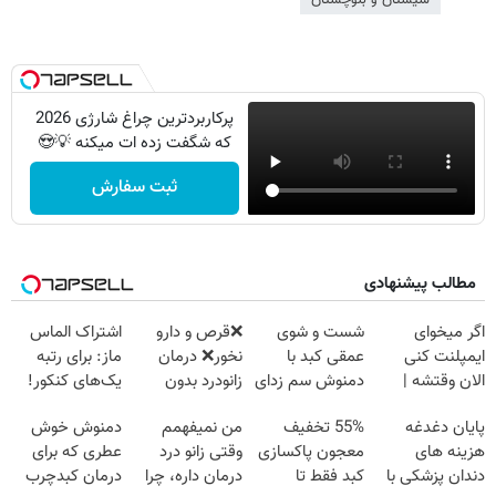
پرکاربردترین چراغ شارژی 2026
که شگفت زده ات میکنه 💡😍
ثبت سفارش
مطالب پیشنهادی
اگر میخوای
شست و شوی
❌قرص‌ و دارو
اشتراک الماس
ایمپلنت کنی
عمقی کبد با
نخور❌ درمان
ماز: برای رتبه
الان وقتشه |
دمنوش سم زدای
زانودرد بدون
یک‌های کنکور!
فقط با ۲۵
گیاهی
قرص
پایان دغدغه
55% تخفیف
من نمیفهمم
دمنوش خوش
میلیون تومان!!!
هزینه های
معجون پاکسازی
وقتی زانو درد
عطری که برای
دندان پزشکی با
کبد فقط تا
درمان داره، چرا
درمان کبدچرب