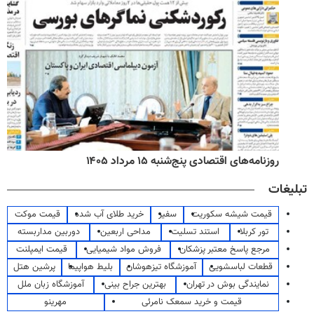
روزنامه‌های اقتصادی پنج‌شنبه ۱۵ مرداد ۱۴۰۵
تبلیغات
قیمت شیشه سکوریت
سفیر
خرید طلای آب شده
قیمت موکت
تور کربلا
استند تسلیت
مداحی اربعین
دوربین مداربسته
مرجع پاسخ معتبر پزشکان
فروش مواد شیمیایی
قیمت ایمپلنت
قطعات لباسشویی
آموزشگاه تیزهوشان
بلیط هواپیما
پرشین هتل
نمایندگی بوش در تهران
بهترین جراح بینی
آموزشگاه زبان ملل
قیمت و خرید سمعک نامرئی
مهرینو