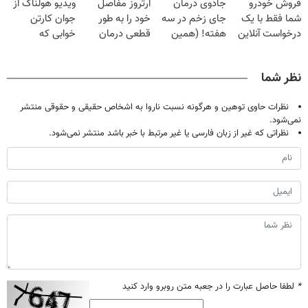
فروش خودرو
جادوی درمان
آرتروز مفاصل
ویدیو هولناک از
تحمل میکنی؟❗
خانگی
میلیون تومان!!!
شما فقط با یک
جای زخم در سه
خود را به طور
جوان کارتن
درخواست آنلاین
هفته! (همین
قطعی درمان
خوابی که
✔
حالا رایگان
کنید!
میلیاردر شد.
صحبت کنید)
◗پرسش‌نامه◖
آموزش رایگان
نظر شما
نظرات حاوی توهین و هرگونه نسبت ناروا به اشخاص حقیقی و حقوقی منتشر
نمی‌شود.
نظراتی که غیر از زبان فارسی یا غیر مرتبط با خبر باشد منتشر نمی‌شود.
*
لطفا حاصل عبارت را در جعبه متن روبرو وارد کنید