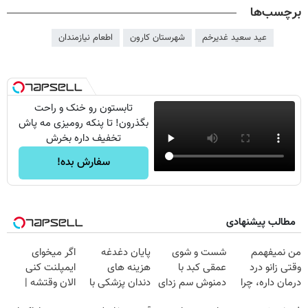
برچسب‌ها
عید سعید غدیرخم
شهرستان کارون
اطعام نیازمندان
تابستون رو خنک و راحت
بگذرون! تا پنکه رومیزی مه پاش
تخفیف داره بخرش
سفارش بده!
مطالب پیشنهادی
من نمیفهمم
شست و شوی
پایان دغدغه
اگر میخوای
وقتی زانو درد
عمقی کبد با
هزینه های
ایمپلنت کنی
درمان داره، چرا
دمنوش سم زدای
دندان پزشکی با
الان وقتشه |
دردش رو داری
گیاهی
پک سفید کننده
فقط با ۲۵