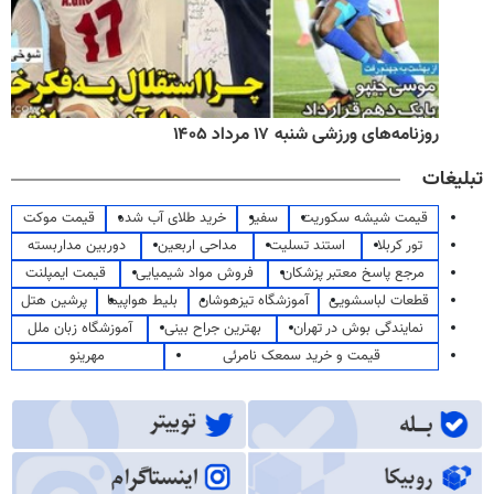
روزنامه‌های ورزشی شنبه ۱۷ مرداد ۱۴۰۵
تبلیغات
قیمت شیشه سکوریت
سفیر
خرید طلای آب شده
قیمت موکت
تور کربلا
استند تسلیت
مداحی اربعین
دوربین مداربسته
مرجع پاسخ معتبر پزشکان
فروش مواد شیمیایی
قیمت ایمپلنت
قطعات لباسشویی
آموزشگاه تیزهوشان
بلیط هواپیما
پرشین هتل
نمایندگی بوش در تهران
بهترین جراح بینی
آموزشگاه زبان ملل
قیمت و خرید سمعک نامرئی
مهرینو