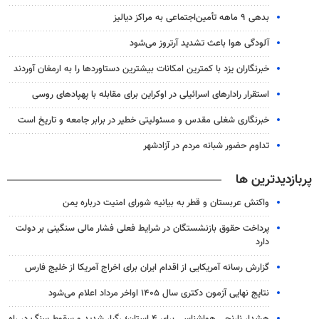
بدهی ۹ ماهه تأمین‌اجتماعی به مراکز دیالیز
آلودگی هوا باعث تشدید آرتروز می‌شود
خبرنگاران یزد با کمترین امکانات بیشترین دستاوردها را به ارمغان آوردند
استقرار رادارهای اسرائیلی در اوکراین برای مقابله با پهپادهای روسی
خبرنگاری شغلی مقدس و مسئولیتی خطیر در برابر جامعه و تاریخ است
تداوم حضور شبانه مردم در آزادشهر
پربازدیدترین ها
واکنش عربستان و قطر به بیانیه شورای امنیت درباره یمن
پرداخت حقوق بازنشستگان در شرایط فعلی فشار مالی سنگینی بر دولت
دارد
گزارش رسانه آمریکایی از اقدام ایران برای اخراج آمریکا از خلیج فارس
نتایج نهایی آزمون دکتری سال ۱۴۰۵ اواخر مرداد اعلام می‌شود
هشدار نارنجی هواشناسی برای ۴ استان؛ رگبار شدید و سقوط سنگ در راه