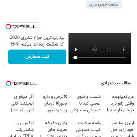
صنعت خودروسازی
پرکاربردترین چراغ شارژی 2026
که شگفت زده ات میکنه 💡😍
ثبت سفارش
مطالب پیشنهادی
من نمیفهمم
شست و شوی
❌قرص‌ و دارو
اگر میخوای
وقتی زانو درد
عمقی کبد با
نخور❌ درمان
ایمپلنت کنی
درمان داره، چرا
دمنوش سم زدای
زانودرد بدون
الان وقتشه |
دردش رو داری
گیاهی
قرص
فقط با ۲۵
آرتروز مفاصل
واسه سلامت
پایان دغدغه
لوکس‌ترین
تحمل میکنی؟❗
میلیون تومان!!!
خود را به طور
کبدت دمنوش
هزینه های
شاسی‌بلند
قطعی درمان
سم زدای گیاهی
دندان پزشکی با
EREV در ایران،