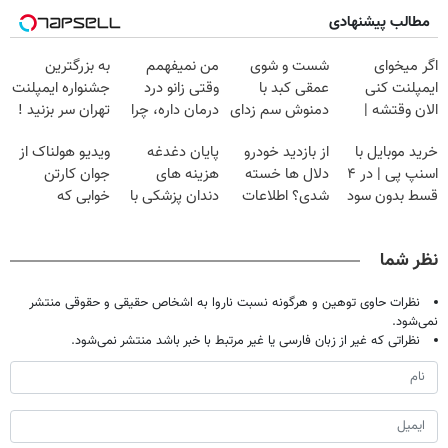
مطالب پیشنهادی
اگر میخوای
شست و شوی
من نمیفهمم
به بزرگترین
ایمپلنت کنی
عمقی کبد با
وقتی زانو درد
جشنواره ایمپلنت
الان وقتشه |
دمنوش سم زدای
درمان داره، چرا
تهران سر بزنید !
فقط با ۲۵
گیاهی
دردش رو داری
| فقط ۲۵
خرید موبایل با
از بازدید خودرو
پایان دغدغه
ویدیو هولناک از
میلیون تومان!!!
تحمل میکنی؟❗
میلیون !
اسنپ پی | در ۴
دلال ها خسته
هزینه های
جوان کارتن
قسط بدون سود
شدی؟ اطلاعات
دندان پزشکی با
خوابی که
و کارمزد!
ماشینت رو اینجا
پک سفید کننده
میلیاردر شد.
ثبت کن
خانگی
آموزش رایگان
نظر شما
نظرات حاوی توهین و هرگونه نسبت ناروا به اشخاص حقیقی و حقوقی منتشر
نمی‌شود.
نظراتی که غیر از زبان فارسی یا غیر مرتبط با خبر باشد منتشر نمی‌شود.