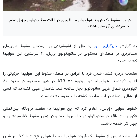
در پی سقوط یک فروند هواپیمای مسافربری در ایالت سائوپائولوی برزیل تمام
۶۱ سرنشین آن جان باختند.
به گزارش
خبرگزاری مهر
به نقل از
آشوشیتدپرس
، به‌دنبال سقوط هواپیمای
مسافربری در منطقه‌ای مسکونی در سائوپائولوی برزیل، ۶۱ سرنشین این هواپیما
کشته شدند.
مقامات درباره کشته شدن فرد یا افرادی در منطقه سقوط این هواپیما جزئیاتی را
اعلام نکرده‌اند. هواپیمای دو
موتوره
ATR ۷۲ در شهر «
وینِدو
» در حدود ۸۰
کیلومتری شمال غربی سائوپائولو دچار سانحه شد. شاهدان عینی گفته‌اند که کسی
از اهالی منطقه در این سانحه کشته یا مصدوم نشده است.
خطوط هوایی «
وُپاس
» اعلام کرد که این هواپیما به مقصد فرودگاه بین‌المللی
«
کورلوس
» واقع در سائوپائولو در حال پرواز بود و در زمان سقوط ۵۷ سرنشین و
چهار نفر خدمه داشت.
این سانحه پس از سقوط یک فروند هواپیما خطوط هوایی «
یِتی
» با ۷۲ سرنشین