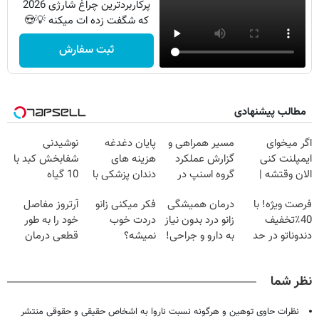
پرکاربردترین چراغ شارژی 2026
که شگفت زده ات میکنه 💡😍
ثبت سفارش
مطالب پیشنهادی
اگر میخوای
مسیر همراهی و
پایان دغدغه
نوشیدنی
ایمپلنت کنی
گزارش عملکرد
هزینه های
شفابخش کبد با
الان وقتشه |
گروه اسنپ در
دندان پزشکی با
10 گیاه
فقط با ۲۵
۱۴۰۴
پک سفید کننده
موثر(تخفیف تا
فرصت ویژه! با
درمان همیشگی
فکر میکنی زانو
آرتروز مفاصل
میلیون تومان!!!
خانگی
امشب)
40٪تخفیف
زانو درد بدون نیاز
دردت خوب
خود را به طور
دندوناتو در حد
به دارو و جراحی!
نمیشه؟
قطعی درمان
کامپوزیت سفید
(پرسش‌نامه رو
▸فیزیوتراپی در
کنید!
کن
پر کن)
خانه◂|
◗پرسش‌نامه◖
نظر شما
(پرسش‌نامه)
نظرات حاوی توهین و هرگونه نسبت ناروا به اشخاص حقیقی و حقوقی منتشر