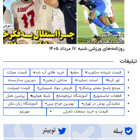
روزنامه‌های ورزشی شنبه ۱۷ مرداد ۱۴۰۵
تبلیغات
قیمت شیشه سکوریت
سفیر
خرید طلای آب شده
قیمت موکت
تور کربلا
استند تسلیت
مداحی اربعین
دوربین مداربسته
مرجع پاسخ معتبر پزشکان
فروش مواد شیمیایی
قیمت ایمپلنت
قطعات لباسشویی
آموزشگاه تیزهوشان
بلیط هواپیما
پرشین هتل
نمایندگی بوش در تهران
بهترین جراح بینی
آموزشگاه زبان ملل
قیمت و خرید سمعک نامرئی
مهرینو