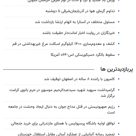
وزش باد شدید و گرد و خاک در نوار شرقی خراسان جنوبی
تداوم گرمای هوا در آذربایجان‌شرقی تا دوشنبه
مسئول متخلف در آستارا به اتهام ارتشا بازداشت شد
خبرنگاران در روایت اخبار امانت‌دار حقیقت باشند
کشف و معدوم‌سازی ۱۴۰۰ کیلوگرم اسکلت مرغ غیربهداشتی در قم
سقوط بالگرد «سیکورسکی اس-۶۴» آمریکا
پربازدیدترین ها
کامیون با راننده ۸ ساله در اصفهان توقیف شد
گرامیداشت سپهبد شهید سیدعبدالرحیم موسوی در حرم بانوی کرامت
برگزار شد
رژیم صهیونیستی در قتل مداح جوان به دنبال ایجاد وحشت در جامعه
است
توافق اولیه باشگاه پرسپولیس با همتای مازندرانی برای خرید جنجالی
تمجید رسانه آلبانیایی از عملکرد آسانی مقابل استقلال خوزستان