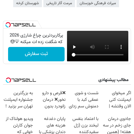
میراث فرهنگی خوزستان
مرمت آثار تاریخی
شهرستان کرخه
پرکاربردترین چراغ شارژی 2026
که شگفت زده ات میکنه 💡😍
ثبت سفارش
مطالب پیشنهادی
اگر میخوای
شست و شوی
❌قرص‌ و دارو
به بزرگترین
ایمپلنت کنی
عمقی کبد با
نخور❌ درمان
جشنواره ایمپلنت
الان وقتشه |
دمنوش سم زدای
زانودرد بدون
تهران سر بزنید !
فقط با ۲۵
گیاهی
قرص
| فقط ۲۵
جادوی درمان
با اعتماد بنفس
پایان دغدغه
ویدیو هولناک از
میلیون تومان!!!
میلیون !
جای زخم در سه
لبخند بزن (ژل
هزینه های
جوان کارتن
هفته! (همین
سفیدکننده
دندان پزشکی با
خوابی که