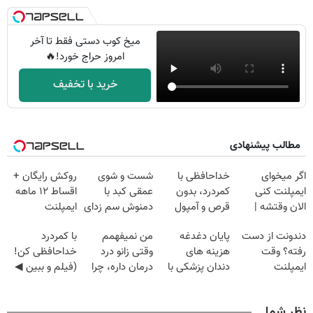
میخ کوب دستی فقط تا آخر
امروز حراج خورد!🔥
خرید با تخفیف
مطالب پیشنهادی
اگر میخوای
خداحافظی با
شست و شوی
روکش رایگان +
ایمپلنت کنی
کمردرد، بدون
عمقی کبد با
اقساط ۱۲ ماهه
الان وقتشه |
قرص و آمپول
دمنوش سم زدای
ایمپلنت
فقط با ۲۵
گیاهی
دندونت از دست
پایان دغدغه
من نمیفهمم
با کمردرد
میلیون تومان!!!
رفته؟ وقت
هزینه های
وقتی زانو درد
خداحافظی کن!
ایمپلنت
دندان پزشکی با
درمان داره، چرا
(فیلم و ببین ◀
دیجیتاله
پک سفید کننده
دردش رو داری
پرسش‌نامه رو
خانگی
تحمل میکنی؟❗
پرکن)
نظر شما