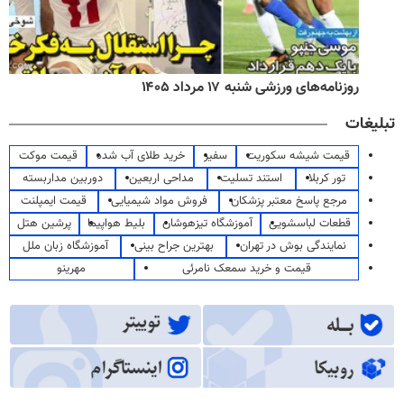
روزنامه‌های ورزشی شنبه ۱۷ مرداد ۱۴۰۵
تبلیغات
قیمت شیشه سکوریت
سفیر
خرید طلای آب شده
قیمت موکت
تور کربلا
استند تسلیت
مداحی اربعین
دوربین مداربسته
مرجع پاسخ معتبر پزشکان
فروش مواد شیمیایی
قیمت ایمپلنت
قطعات لباسشویی
آموزشگاه تیزهوشان
بلیط هواپیما
پرشین هتل
نمایندگی بوش در تهران
بهترین جراح بینی
آموزشگاه زبان ملل
قیمت و خرید سمعک نامرئی
مهرینو