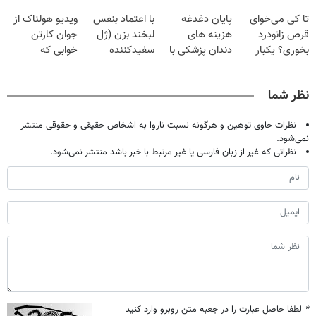
شو(تخفیف تا
تموم نشه !!!
گیاهی
حالا رایگان
تا کی می‌خوای
پایان دغدغه
با اعتماد بنفس
ویدیو هولناک از
امشب)
صحبت کنید)
قرص زانودرد
هزینه های
لبخند بزن (ژل
جوان کارتن
بخوری؟ یکبار
دندان پزشکی با
سفیدکننده
خوابی که
اصولی درمانش
پک سفید کننده
دندان40%تخفیف)
میلیاردر شد.
کن
خانگی
آموزش رایگان
نظر شما
نظرات حاوی توهین و هرگونه نسبت ناروا به اشخاص حقیقی و حقوقی منتشر
نمی‌شود.
نظراتی که غیر از زبان فارسی یا غیر مرتبط با خبر باشد منتشر نمی‌شود.
*
لطفا حاصل عبارت را در جعبه متن روبرو وارد کنید