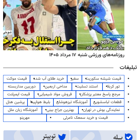
روزنامه‌های ورزشی شنبه ۱۷ مرداد ۱۴۰۵
تبلیغات
قیمت شیشه سکوریت
سفیر
خرید طلای آب شده
قیمت موکت
تور کربلا
استند تسلیت
مداحی اربعین
دوربین مداربسته
مرجع پاسخ معتبر پزشکان
فروش مواد شیمیایی
قیمت ایمپلنت
قطعات لباسشویی
آموزشگاه تیزهوشان
بلیط هواپیما
پرشین هتل
نمایندگی بوش در تهران
بهترین جراح بینی
آموزشگاه زبان ملل
قیمت و خرید سمعک نامرئی
مهرینو