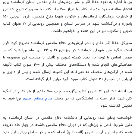
وی با اشاره به تعهد حفظ آثار و نشر ارزش‌های دفاع مقدس استان کرمانشاه برای
انتشار سالانه حدود ۶۰ جلد کتاب با تیراژ ۲۰۰ جلد کتاب با محوریت تاریخ شفاهی
از خاطرات رزمندگان، فرماندهان و خانواده شهدا دفاع مقدس، افزود: برپایی ۱۵۰
یادواره و بزرگداشت شهدا در سراسر استان و همچنین رونمایی از ۲۰ عنوان کتاب
صوتی و مکتوب نیز در این هفته را خواهیم داشت.
مدیرکل حفظ آثار دفاع و نشر ارزش‌های دفاع مقدس کرمانشاه تصریح کرد: قرار
است کنگره ملی شهدای کرمانشاه در روزهای ۲۱ و ۲۲ مهر ماه برپا شود که بر
همین اساس با توجه به ایجاد کمیته تدوین و تألیف با مدیریت این مجموعه با
هماهنگی‌های انجام شده با دستگاه‌های مختلف بیش از ۴۰۰ عنوان کتاب تألیف
شده در ارگان‌های مختلف به دبیرخانه این کمیته ارسال شده و پس از داوری و
ارزیابی در مجموع ۳۱ عنوان کتاب مورد تأیید نهایی قرار گرفته است.
وی ادامه داد: این ۳۱ عنوان کتاب برگزیده با چاپ ۵۰۰ جلدی از هر کدام در کنگره
کلی شهدا قرار است در نمایشگاهی که در محضر
مقام معظم رهبری
برپا شود به
نمایش گذاشته شود.
خوشبخت یادآور شد: رونمایی از دانشنامه دفاع مقدس در استان کرمانشاه به
دلیل شرایط خاص و ویژه‌ای که در دوران دفاع مقدس داشته در چهار جلد تعریف
شده که جلد اول آن با عنوان (الف تا چ) انجام شده و در مراحل پایانی قرار دارد