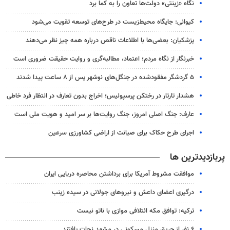
نگاه «زینتی» دولت‌ها تعاون را به کما برد
کیوانی: جایگاه محیط‌زیست در طرح‌های توسعه تقویت می‌شود
پزشکیان: بعضی‌ها با اطلاعات ناقص درباره همه چیز نظر می‌دهند
خبرنگار از نگاه مردم؛ اعتماد، مطالبه‌گری و روایت حقیقت ضروری است
۵ گردشگر مفقودشده در جنگل‌های نوشهر پس از ۸ ساعت پیدا شدند
هشدار تارتار در رختکن پرسپولیس؛ اخراج بدون تعارف در انتظار فرد خاطی
عارف: جنگ اصلی امروز، جنگ روایت‌ها بر سر امید و هویت ملی است
اجرای طرح حکاک برای صیانت از اراضی کشاورزی سرعین
پربازدیدترین ها
موافقت مشروط آمریکا برای برداشتن محاصره دریایی ایران
درگیری اعضای داعش و نیروهای جولانی در سیده زینب
ترکیه: توافق مکه ائتلافی موازی با ناتو نیست
۶ نفر از حریق منزل مسکونی در مشهد نجات یافتند