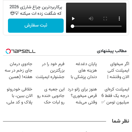
پرکاربردترین چراغ شارژی 2026
که شگفت زده ات میکنه 💡😍
ثبت سفارش
مطالب پیشنهادی
اگر میخوای
پایان دغدغه
فرم خود را در
جادوی درمان
ایمپلنت کنی
هزینه های
بزرگترین
جای زخم در سه
الان وقتشه |
دندان پزشکی با
جشنواره ایمپلنت
هفته! (همین
فقط با ۲۵
پک سفید کننده
تهران پر کنید ! |
حالا رایگان
ایمپلنت کره‌ای
هنوز برای زانو درد
این جعبه ی
خلافی خودروتو
میلیون تومان!!!
خانگی
فقط ۲۵ میلیون
صحبت کنید)
درجه یک فقط 6
قرص میخوری؟
جادویی خنده رو
الان ببین، با
میلیون تومن ✅
وقتی می‌شه
رو لبات حک
پلاک و کد ملی،
بدون عمل
میکنه
بدون نیاز به
درمانش کرد؟؟؟؟
خرید40%تخفیف
مراجعه حضوری
نظر شما