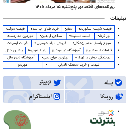
روزنامه‌های اقتصادی پنج‌شنبه ۱۵ مرداد ۱۴۰۵
تبلیغات
قیمت شیشه سکوریت
سفیر
خرید طلای آب شده
قیمت موکت
تور کربلا
استند تسلیت
مداحی اربعین
دوربین مداربسته
مرجع پاسخ معتبر پزشکان
فروش مواد شیمیایی
قیمت ایمپلنت
قطعات لباسشویی
آموزشگاه تیزهوشان
بلیط هواپیما
پرشین هتل
نمایندگی بوش در تهران
بهترین جراح بینی
آموزشگاه زبان ملل
قیمت و خرید سمعک نامرئی
مهرینو