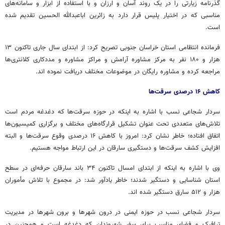
گذرنامه زیارتی را در یک روند آسان و ارزان و با استفاده از ابزار و سامانه‌های
مناسبی که در اختیار پلیس قرار دارد به زائرین اباعبدالله الحسین تقدیم شده
است.
فرمانده انتظامی استان خراسان جنوبی تصریح کرد: از ابتدای سال جاری تاکنون ۱۳
هزار و ۱۸۰ نفر به مرکز مشاوره آرامش و مراکز مشاوره و مددکاری کلانتری‌ها
مراجعه کرده و مشاوره رایگان در موضوعات مختلف دریافت نموده
اند
.
کاهش ۱۶ درصدی سرقت‌ها
سردار شجاعی نسب با اشاره به اینکه در حوزه سرقت‌ها که دغدغه مردم است
تلاش‌های متعددی تحت عنوان تشکیل قرارگاه‌های مختلف و برگزاری کمیسیون‌ها
اتفاق افتاده؛ خاطر نشان کرد: امروز با کاهش ۱۶ درصدی وقوع سرقت‌ها و البته
افزایش کشف سرقت‌ها و دستگیری سارقان در این ارتباط مواجه هستیم.
وی با اشاره به اینکه از ابتدای امسال تاکنون ۳۴ باند سارقان حرفه‌ای در سطح
استان شناسایی و دستگیر شدند؛ خاطر یادآور شد: در مجموع با تلاش مأموران
هزار و ۵۱۲ سارق دستگیر شده
اند
.
سردار شجاعی نسب در حوزه ایمنی در درون شهرها و برون شهرها در مدیریت
ترافیک و فضای مناسب برای سفر شهروندان که دغدغه است و همچنین در