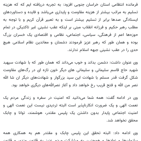
فرمانده انتظامی استان خراسان جنوبی افزود: به تجربه دریافته
ایم
که که هزینه
تسلیم به مراتب بیشتر از هزینه مقاومت و پایداری می‌باشد و فایده و دستاوردهای
ایستادگی صدها برابر از تسلیم بیشتر است و به تعبیر قرآن کریم و با توجه به
مطلب رهبر حکیم و فرزانه انقلاب مبنی بر اینکه عقب نشینی غیر تاکتیکی در تمام
حوزه‌ها اعم از فرهنگی، سیاسی، اجتماعی، نظامی و اقتصادی یک خسران بزرگ
بوده و همان طور که رهبر عزیز فرمودند دشمنان و معاندین نظام اسلامی هیچ
حدی را در عقب نشینی جبهه اسلام ندارند.
وی عنوان داشت: دشمن بداند و خوب می‌داند که همان طور که با شهادت سپهبد
شهید حاج قاسم سلیمانی و سلیمانی
های
دیگر خون تازه
ای
در رگ‌های مقاومت
شکل گرفت قدر مسلم با شهادت این سید بزرگوار و شهادت‌های دیگر
ان
شا
الله
نصر من الله و فتح قریب رخ خواهد داد و آغاز نصرالله‌های دیگری خواهد بود.
وی در ادامه گفت: همه شما می‌دانید که امنیت در سفره و زندگی مردم یک
نعمت الهی و یک ضرورت انکارناپذیر است البته تردیدی نیست این نعمت الهی و
امنیت اجتماعی پایدار بدون داشتن یک پلیس مقتدر، هوشمند، توانا و چابک
محقق نخواهد شد.
وی ادامه داد: البته تحقق این پلیس چابک و مقتدر هم به همکاری همه
سازمان‌ها و نهادها و همچنین به مشارکت مردم عزیز به قانون
مندی
و قانون