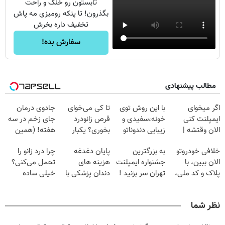
تابستون رو خنک و راحت
بگذرون! تا پنکه رومیزی مه پاش
تخفیف داره بخرش
سفارش بده!
مطالب پیشنهادی
اگر میخوای
با این روش توی
تا کی می‌خوای
جادوی درمان
ایمپلنت کنی
خونه،سفیدی و
قرص زانودرد
جای زخم در سه
الان وقتشه |
زیبایی دندوناتو
بخوری؟ یکبار
هفته! (همین
فقط با ۲۵
برگردون
اصولی درمانش
حالا رایگان
خلافی خودروتو
به بزرگترین
پایان دغدغه
چرا درد زانو را
میلیون تومان!!!
(40%off)
کن
صحبت کنید)
الان ببین، با
جشنواره ایمپلنت
هزینه های
تحمل می‌کنی؟
پلاک و کد ملی،
تهران سر بزنید !
دندان پزشکی با
خیلی ساده
بدون نیاز به
| فقط ۲۵
پک سفید کننده
درمنزل درمانش
مراجعه حضوری
میلیون !
خانگی
کن
نظر شما