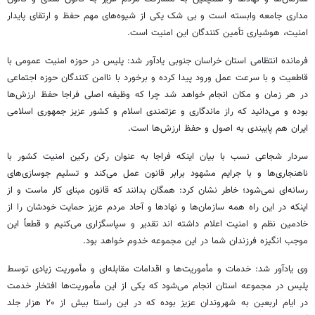
مداری جامعه وابسته است و بی شک یکی از شیوه‌های مهم حفظ و ارتقای پایدار
امنیت، هوشیاری تأمین کنندگان این امنیت است.
فرمانده انتظامی استان خراسان جنوبی یادآور شد: پلیس در حوزه امنیت عمومی با
قاطعیت و با سرعت عمل ورود پیدا کرده و برخورد با ناامن کنندگان حوزه اجتماعی
در هر زمان و مکان انجام خواهد شد چرا که وظیفه اصلی
فراجا
حفظ ارزش‌ها
بوده و می‌دانید که راز ماندگاری و عزتمندی اسلام و کشور عزیز جمهوری اسلامی
ایران هم پایبندی به اصول و حفظ ارزش‌ها است.
سردار شجاعی نسب با بیان اینکه
فراجا
به عنوان رکن
رکین
امنیت کشور با
ناهنجاری‌ها و با جرایم مشهود برابر قانون عمل می‌کند و تسلیم جوسازی‌های
رسانه‌ای نمی‌شود؛ خاطر نشان کرد: همگان بدانند که قانون مبنای کار ماست و از
اینکه در این راه همه سازمان‌ها و نهادها و آحاد مردم عزیز حمایت خودشان را از
خادمین نظم و امنیت اعلام داشته
اند
تقدیر و سپاسگزاری می‌کنیم و قطعاً این
موجب انگیزه فرزندان شما در این مجموعه
خدوم
خواهد بود.
وی یادآور شد: خدمات و مأموریت‌ها و اقدامات مقابله‌ای و مأموریت زیادی توسط
پلیس در مجموعه استان انجام می‌شود که یکی از این مأموریت‌ها افتخار خدمت
در ایام اربعین به شهروندان عزیز بوده که در این راستا بیش از ۲۰ هزار جلد