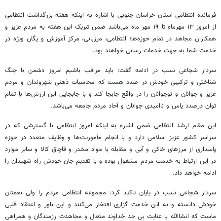
فرمانده انتظامی استان خراسان جنوبی با اشاره به اینکه هفته بزرگداشت انتظامی
از امروز ۱۳ مهرماه تا ۱۹ مهر ماه می‌باشد ضمن تبریک این هفته به مردم عزیز و
همکاران مجاهد در تمام حوزه‌ها؛ انتظامی، مرزبانی، مرکز آموزش و یگان ویژه در
خدمت شما به جهت خدمات رسانی خواهند بود.
سردار شجاعی نسب در ادامه گفت: باید مراقب باشیم امروز دشمن با جنگ
شناختی و ترکیبی خودش در صدد هست که محاسبات ذهنی شهروندان و مردم
عزیز و جوانان و نوجوانان را در واقع جابجا کند و با جابجایی این ارزش‌ها با تمام
توان درصدد یاس و ناامیدی جوانان و آحاد مردم جامعه می‌باشد.
این مقام ارشد انتظامی ضمن اشاره به اینکه امروز انتظامی با گسترشی که در
سراسر کشور عزیز اسلامی دارد و با انجام مأموریت‌ها و وظایف متعدد در حوزه
پاسداری از مرزهای خاکی و آبی و مقابله با مواد مخدر و قاچاق کالا و سایر موارد
در این ارتباط به خدمت مردم مشغول بوده و با تقدیم جان خودش راه شهیدان را
ادامه خواهد داد.
سردار شجاعی نسب در پایان تاکید کرد: مجموعه انتظامی مردم را ولی نعمتان
خودش دانسته و به این خدمت گزاری افتخار می‌کنند و این باور و اعتقاد قلبی
ماست که انشاالله با عنایت بی حد خداوند متعال و مجاهدت رزمندگان و همراهی