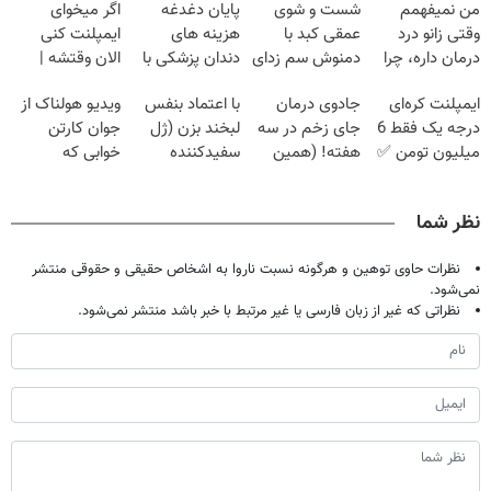
من نمیفهمم
شست و شوی
پایان دغدغه
اگر میخوای
وقتی زانو درد
عمقی کبد با
هزینه های
ایمپلنت کنی
درمان داره، چرا
دمنوش سم زدای
دندان پزشکی با
الان وقتشه |
دردش رو داری
گیاهی
پک سفید کننده
فقط با ۲۵
ایمپلنت کره‌ای
جادوی درمان
با اعتماد بنفس
ویدیو هولناک از
تحمل میکنی؟❗
خانگی
میلیون تومان!!!
درجه یک فقط 6
جای زخم در سه
لبخند بزن (ژل
جوان کارتن
میلیون تومن ✅
هفته! (همین
سفیدکننده
خوابی که
حالا رایگان
دندان40%تخفیف)
میلیاردر شد.
صحبت کنید)
آموزش رایگان
نظر شما
نظرات حاوی توهین و هرگونه نسبت ناروا به اشخاص حقیقی و حقوقی منتشر
نمی‌شود.
نظراتی که غیر از زبان فارسی یا غیر مرتبط با خبر باشد منتشر نمی‌شود.