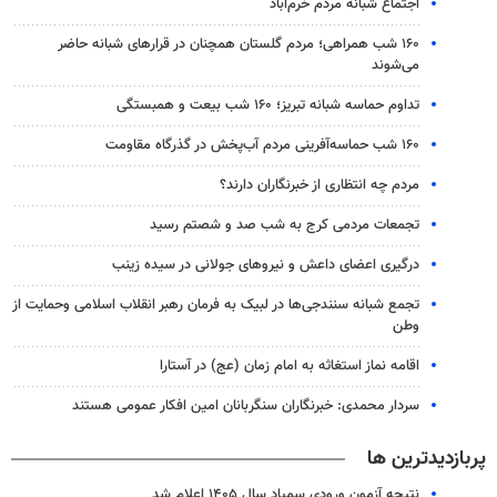
اجتماع شبانه مردم خرم‌آباد
۱۶۰ شب همراهی؛ مردم گلستان همچنان در قرارهای شبانه حاضر
می‌شوند
تداوم حماسه شبانه تبریز؛ ۱۶۰ شب بیعت و همبستگی
۱۶۰ شب حماسه‌آفرینی مردم آب‌پخش در گذرگاه مقاومت
مردم چه انتظاری از خبرنگاران دارند؟
تجمعات مردمی کرج به شب صد و شصتم رسید
درگیری اعضای داعش و نیروهای جولانی در سیده زینب
تجمع شبانه سنندجی‌ها در لبیک به فرمان رهبر انقلاب اسلامی وحمایت از
وطن
اقامه نماز استغاثه به امام زمان (عج) در آستارا
سردار محمدی: خبرنگاران سنگربانان امین افکار عمومی هستند
پربازدیدترین ها
نتیجه آزمون ورودی سمپاد سال ۱۴۰۵ اعلام شد