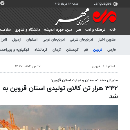
جمعه ۱۶ مرداد ۱۴۰۵
خانه
فرهنگ و ادب
هنر
دين، حوزه، انديشه
دانشگاه و فناوری
سلامت
عناوین اخبار
آذربایجان شرقی
آذربایجان غربی
اصفهان
اردبیل
البرز
فارس
قزوین
قم
کردستان
کرمان
کرمانشاه
کهگیلویه و بویراحمد
استانها
قزوین
۱۷ مهر ۱۴۰۳، ۱۲:۲۷
مدیرکل صنعت، معدن و تجارت استان قزوین:
شد