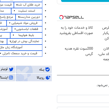
خرید طلای آب شده
قیمت مو
استند تسلیت
مدا
دوربین مداربسته
مرجع پاسخ 
فروش مواد شیمیایی
قی
قرص
کالا و خدمات خود را به
قطعات لباسشویی
آموزشگ
کبار
صورت اقساطی بفروشید
بلیط هواپیما
پر
کن
نمایندگی بوش در تهران
بهت
آموزشگاه زبان ملل
لان
200سوت نقره هدیه
قیمت و خرید سمعک نامرئی
کد ملی،
گرمی
جعه
نمی‌شود.