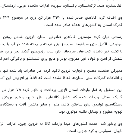
افغانستان، هند، ترکمنستان، پاکستان، سوریه، امارات متحده عربی، ارمنستان
وی اض
گمرک استان به کشورهای هدف صادر شده است.
رستمی بیان کرد: مهمترین کالاهای صادراتی استان قزوین شامل روغن 
مولیبدن
،
الکیل
بنزن
سولفونه
، سیب زمینی نپخته یا پخته شده در آب یا بخار
یا تخت نور
دشده
،
تریلرهای
سردخانه دار، سایر رزین‌های
آلکید
بجز
رزین
ها
شمش از آهن و فولاد غیر ممزوج، پودر و مایع برای شستشو و پاکیزگی اعم ا
مدیرکل صنعت، معدن و تجارت قزوین تاکید کرد: آمار صادرات یاد شده تنها 
و اطلاعات گمرکات سایر استان‌ها لحاظ نشده است که قطعاً بر افزایش این آمار 
گمرک استان واردات شده که شامل کالاهایی مثل کمپرسورهای برودتی 
دستگاه‌های تولیدی برای ساختن کاغذ، مقوا و سایر ماشین آلات و دستگاه‌ه
تهویه مطبوع و وسایل نقلیه موتوری بود.
وی یادآور شد: عمده کشورهای مبدا واردات کالا به قزوین چین، امارات، ترکیه،
تایوان،
سوئیس
و کره جنوبی است.