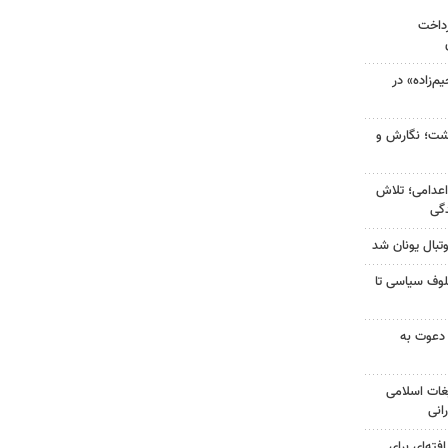
رداخت
‌زاده» در
زگشت؛ نگارش و
اعدامی؛ تلاش
گی
تبال یونان شد
لوف سیاسی تا
 دعوت به
غات اسلامی
انی
فته‌ای برای