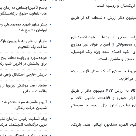
، ازبکستان و روسیه است.
پاسخ تأمین‌اجتماعی به زمان پ
مابه‌التفاوت حقوق بازنشستگان
افه کرد: کالاهای صادر شده با ۳۴۲ هزار تن وزن در مجموع ۲۲۴ میلیون دلار ارزش داشته‌اند که از طریق
پیکر مطهر شهید «محمدعلی رحیم
اورامان تشییع شد
پایه معدنی اکسیدها و
هیدراکسیدهای
مازیار لرستانی به تلویزیون با
، محصولاتی از آهن یا فولاد غیر ممزوج
ساخت یک تله‌فیلم
ی
الکید اصلاح شده ویژه رنگ اتومبیل،
«زنده‌شور» و روایت نجات پنج 
ز دستی و ماشینی است.
برای بخشش در آخرین شب زند
مربوط به مبادی
گمرک
استان قزوین بوده
بازیکن خارجی استقلال راهی فو
می‌افزاید.
سامانه ضد موشکی لیزری؛ از ب
این مسئول به آمار واردات استان قزوین پرداخت و اظهار کرد: ۷۵ هزار تن کالا به ارزش ۴۷۲ میلیون دلار از طریق
واقعیت میدانی
کولر خودرو و قطعات، ماشین آلات و
آلبوم «آسیمه سر» منتشر شد؛
ای تولیدی کنترل
پنل
مربوط به سیستم
شنیدن حرکتِ زندگی
پیام تسلیت رئیس سازمان تبلی
درپی درگذشت اندیشمند مازندر
 آلمان، سنگاپور، ایتالیا، هند، بلژیک،
حاج‌علی‌اکبری: تحرکات سازمان‌یا