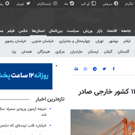
تلگرام
سروش
آی گپ
بله
اینستاگرام
توییتر
روبی
جامعه
اقتصاد
بازار
ورزش
سیاست
بین‌الملل
استان‌ها
عکس
فیلم
مج
ایلام
بوشهر
تهران
چهارمحال و بختیاری
خراسان جنوبی
خراسان رضوی
گلستان
گیلان
لرستان
مازندران
مرکزی
هرمزگان
همدان
یزد
۳۴۲ هزار تن کالای تولیدی استان قزوین به ۱۱ کشور خارجی صادر
تازه‌ترین اخبار
شد
خیابان؛ قلب تپنده‌ای که دشمن