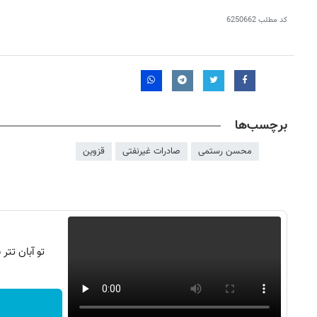
کد مطلب
6250662
برچسب‌ها
محسن رستمی
صادرات غیرنفتی
قزوین
تو آبان تت
۱۴
روزنامه‌های صبح پنج‌شنبه ۱۵ مرداد ۱۴۰۵
روزنام