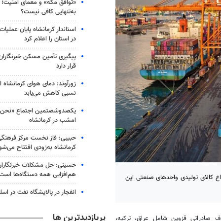
«توافق مکه» و معمای امنیت؛ چ
به‌تنهایی کافی نیست؟
استاندار کرمانشاه پایان عملیا
در استان را اعلام کرد
پیگیری تأمین مسکن خبرنگاران 
قرار دارد
زورآوند: دمای هوای کرمانشاه از
نسبی کاهش می‌یابد
یکصدوشصتمین اجتماع «نحن ا
امشب در کرمانشاه
حبیبی: فاز نخست مرکز فرهنگ
کرمانشاه به‌زودی افتتاح می‌شو
حسینی: حل مشکلات خبرنگاران 
هم‌افزایی همه دستگاه‌ها است
 و تجارت قزوین از صادرات ۳۴۲ هزار تن انواع کالای تولیدی واحدهای صنعتی این
انفجار در پالایشگاه نفت در اسل
پربازدیدترین ها
صادراتی قزوین شامل عراق، ترکیه،