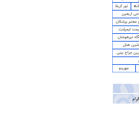
کت
تور کربلا
حی اربعین
معتبر پزشکان
مت ایمپلنت
اه تیزهوشان
شین هتل
رین جراح بینی
مهرینو