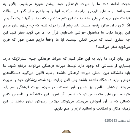
حجت ادامه داد: ما با میراث فرهنگی خود بیشتر تفریح می‌کنیم. وقتی به
محوطه‌ها و بناهای تاریخی مراجعه می‌کنیم آنها را وسیله‌ای برای گذراندن اوقات
فراغت
مان
می‌بینیم ولی ما نباید به این دام بیفتیم بلکه باید از آنها عبرت بگیریم.
اگر اثری برای هزاره پنجم هست باید پیام آن را درک کنیم که چه چیزی برای مردم
این روزها دارد. ما مشغول حواشی شده‌ایم. قرآن به ما
می
گوید سفر کنید این
چه سفری است که
درش
تعقل نیست. آیا ما واقعاً داریم
همان طور
که قرآن
می‌گوید سفر می‌کنیم؟
وی بیان کرد: ما باید به این فکر کنیم که میراث فرهنگی جنبه استراتژیک دارد.
بسیاری از مسائلی که وجود دارد توسط میراث فرهنگی می‌تواند مرتفع شود. ما
باید دانشگاه بین
المللی
میراث فرهنگی داشته باشیم قانون می‌گوید دستگاه‌های
دولتی نباید دانشگاه داشته باشند ولی الان وزارت بهداشت، پزشکان خود را تربیت
می‌کند نهادهای نظامی نیز همین طور هستند. در حوزه میراث فرهنگی هم باید
بتوانیم نیروهای متخصص تربیت کنیم. اگر امروز این دانشگاه را تأسیس کنیم
کسانی که در آن آموزش می‌بینند می‌توانند بهترین رسولان ایران باشند در این
زمینه مکان و امکانات و اساتید لازم را هم داریم.
کد مطلب
6250683