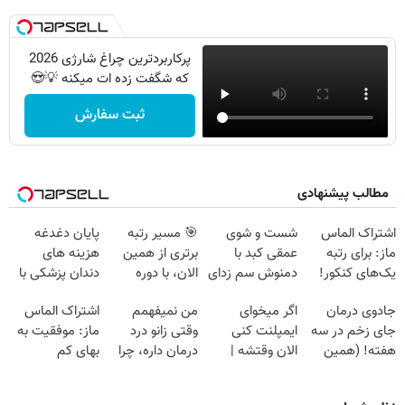
پرکاربردترین چراغ شارژی 2026
که شگفت زده ات میکنه 💡😍
ثبت سفارش
مطالب پیشنهادی
اشتراک الماس
شست و شوی
🎯 مسیر رتبه
پایان دغدغه
ماز: برای رتبه
عمقی کبد با
برتری از همین
هزینه های
یک‌های کنکور!
دمنوش سم زدای
الان، با دوره
دندان پزشکی با
گیاهی
رایگان ماز شروع
پک سفید کننده
جادوی درمان
اگر میخوای
من نمیفهمم
اشتراک الماس
میشه!
خانگی
جای زخم در سه
ایمپلنت کنی
وقتی زانو درد
ماز: موفقیت به
هفته! (همین
الان وقتشه |
درمان داره، چرا
بهای کم
حالا رایگان
فقط با ۲۵
دردش رو داری
صحبت کنید)
میلیون تومان!!!
تحمل میکنی؟❗