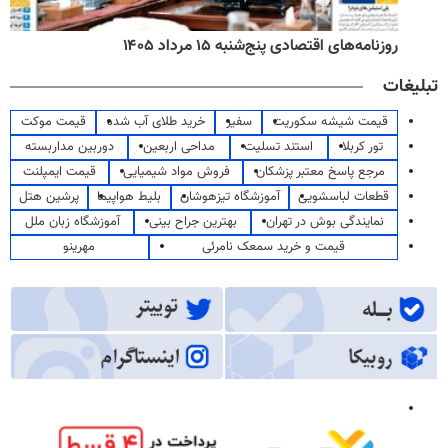
روزنامه‌های اقتصادی پنج‌شنبه ۱۵ مرداد ۱۴۰۵
تبلیغات
قیمت شیشه سکوریت
سفیر
خرید طلای آب شده
قیمت موکت
تور کربلا
استند تسلیت
مداحی اربعین
دوربین مداربسته
مرجع پاسخ معتبر پزشکان
فروش مواد شیمیایی
قیمت ایمپلنت
قطعات لباسشویی
آموزشگاه تیزهوشان
بلیط هواپیما
پرشین هتل
نمایندگی بوش در تهران
بهترین جراح بینی
آموزشگاه زبان ملل
قیمت و خرید سمعک نامرئی
مهرینو