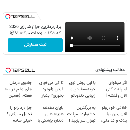
پرکاربردترین چراغ شارژی 2026
که شگفت زده ات میکنه 💡😍
ثبت سفارش
مطالب پیشنهادی
اگر میخوای
با این روش توی
تا کی می‌خوای
جادوی درمان
ایمپلنت کنی
خونه،سفیدی و
قرص زانودرد
جای زخم در سه
الان وقتشه |
زیبایی دندوناتو
بخوری؟ یکبار
هفته! (همین
فقط با ۲۵
برگردون
اصولی درمانش
حالا رایگان
خلافی خودروتو
به بزرگترین
پایان دغدغه
چرا درد زانو را
میلیون تومان!!!
(40%off)
کن
صحبت کنید)
الان ببین، با
جشنواره ایمپلنت
هزینه های
تحمل می‌کنی؟
پلاک و کد ملی،
تهران سر بزنید !
دندان پزشکی با
خیلی ساده
بدون نیاز به
| فقط ۲۵
پک سفید کننده
درمنزل درمانش