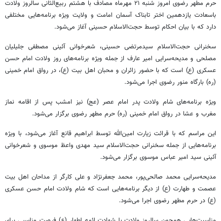
حرم مطهر رضوی امروز شنبه ۲۱ مهرماه مصادف با هشتم ربیع‌الثانی سالروز ولادت
باسعادت یازدهمین اختر تابناک آسمان امامت و ولایت ویژه برنامه‌هایی مختلفی
دارد که با بیان احکام توسط حجت‌الاسلام حسینی آغاز می‌شود.
سخنرانی حجت‌الاسلام سیدمرتضی حسینی، شعرخوانی آئینی مصطفی جلیلیان
مصلحی و مدیحه‌سرایی امیر عارف از جمله ویژه برنامه‌های روز ولادت امام حسن
عسکری (
ع)
است که با حضور زائران و محبان اهل بیت (
ع)
، در رواق امام خمینی
(ره) بارگاه منور رضوی اجرا می‌شود.
ویژه برنامه‌های شام ولادت پدر امام عصر (
عج
) نیز امشب پس از اقامه نماز
مغرب و عشا در رواق امام خمینی (ره) حرم مطهر رضوی برگزار می‌شود.
این مراسم که با قرائت زیارت امین‌الله توسط ابراهیم قانع آغاز می‌شود، با ویژه
برنامه‌هایی از جمله سخنرانی حجت‌الاسلام سید مهدی واعظ موسوی و شعرخوانی
آئینی سید امیر عباس موسوی برگزار می‌شود.
مدیحه‌سرایی محمد صالحی‌پور، محمد جعفرنژاد و علی کارگر از مداحان اهل بیت
عصمت و طهارت (
ع)
از دیگر برنامه‌هایی است که شام ولادت امام حسن عسکری
(
ع)
در حرم مطهر رضوی اجرا می‌شود.
مناسبت‌هایی همچون سالروز ولادت یا شهادت ائمه اطهار (
ع)
فرصت مناسبی برای