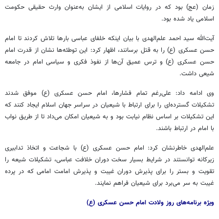
زمان (
عج
) بود که در روایات اسلامی از ایشان به‌عنوان وارث حقیقی حکومت
اسلامی یاد شده بود.
آیت‌الله سید احمد علم‌الهدی با بیان اینکه خلفای عباسی بارها تلاش کردند تا امام
حسن عسکری (
ع)
را به قتل برسانند، اظهار کرد: این توطئه‌ها نشان از قدرت امام
حسن عسکری (
ع)
و ترس عمیق آن‌ها از نفوذ فکری و سیاسی امام در جامعه
شیعی داشت.
وی ادامه داد: علی‌رغم تمام فشارها، امام حسن عسکری (
ع)
موفق شدند
تشکیلات گسترده‌ای را برای ارتباط با شیعیان در سراسر جهان اسلام ایجاد کنند که
این تشکیلات بر اساس نظام نیابت بود و به شیعیان امکان می‌داد تا از طریق نواب
با امام در ارتباط باشند.
علم‌الهدی خاطرنشان کرد: امام حسن عسکری (
ع)
با شجاعت و اتخاذ تدابیری
زیرکانه توانستند در شرایط بسیار سخت دوران خلافت عباسی، تشکیلات شیعه را
تقویت و بستر را برای پذیرش دوران غیبت و پذیرش امامت امامی که در پرده
غیبت به سر می‌برد برای شیعیان فراهم نمایند.
ویژه برنامه‌های روز ولادت امام حسن عسکری (ع)