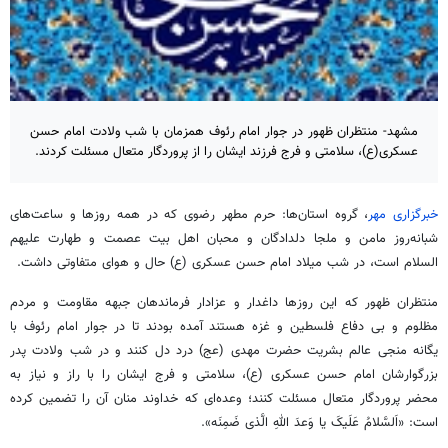
مشهد- منتظران ظهور در جوار امام رئوف همزمان با شب ولادت امام حسن
عسکری(ع)، سلامتی و فرج فرزند ایشان را از پروردگار متعال مسئلت کردند.
خبرگزاری مهر
، گروه استان‌ها: حرم مطهر رضوی که در همه روزها و ساعت‌های
شبانه‌روز مامن و
ملجا
دلدادگان و محبان اهل بیت عصمت و طهارت علیهم
السلام است، در شب میلاد امام حسن عسکری (ع) حال و هوای متفاوتی داشت.
منتظران ظهور که این روزها داغدار و عزادار فرماندهان جبهه مقاومت و مردم
مظلوم و بی دفاع فلسطین و غزه هستند آمده بودند تا در جوار امام رئوف با
یگانه منجی عالم بشریت حضرت مهدی (
عج
) درد دل کنند و در شب ولادت پدر
بزرگوارشان امام حسن عسکری (ع)، سلامتی و فرج ایشان را با راز و نیاز به
محضر پروردگار متعال مسئلت کنند؛ وعده‌ای که خداوند منان آن را تضمین کرده
است: «اَلسَّلامُ
عَلَیکَ
یا
وَعدَ
اللهِ الَّذی
ضَمِنَه
».