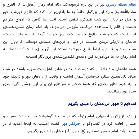
مقام معظم رهبری
نیز در این
باره
فرموده‌اند: «نام امام زمان (عجّل‌الله
له
الفرج
و
سلام‌الله‌علیه) و یاد این بزرگوار، دائماً به ما یادآوری
می
. کند که طلوع خورشیدِ حق
و عدل در پایان این شب ظلمانی، قطعی است. انسان‌ها گاهی که امواج متراکم
ظلمت و ظلم را مشاهده می‌کنند، مأیوس می‌شوند. یاد امام زمان نشان‌دهنده‌ی
این است که خورشید طلوع خواهد کرد، روز خواهد آمد؛ بله، ظلمات هست،
ظالمان و تاریکی‌آفرینان هستند در دنیا، و قرن‌های متمادی بوده‌اند امّا پایان این
شب سیاه و ظلمانی، قطعاً طلوع خورشید است؛ این آن چیزی است که اعتقاد به
امام زمان به ما می‌آموزد؛ این وعده‌ی تضمین‌شده‌ی پروردگار است.»
همه عاشقان و دلدادگانی که دوست دارند در شادی اهل بیت سهیم باشند در شب
میلاد یازدهمین ستاره درخشان آسمان امامت و ولایت از راه‌های دور و نزدیک خود
را به حرم مطهر رضوی که همه صحن و سراهای آن برای این جشن آذین بندی
شده بود رساندند.
آمده‌ایم تا ظهور فرزندشان را عیدی بگیریم
زاهدی از زائران اصفهانی امام رئوف که در مسجد گوهرشاد نماز جماعت مغرب و
عشا را اقامه کرد در گفت‌وگو با
خبرنگار مهر
گفت: امشب به اینجا آمدیم تا در
شب میلاد امام حسن عسکری (
ع)
ظهور فرزندشان را عیدی بگیریم.