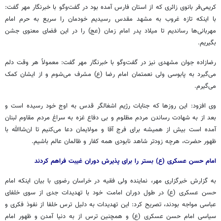
کریمی‌فر بانوی زائری که از استان فارس آمده بود در گفت‌وگو با خبرنگار مهر گفت:
با اینکه تازه غروب به مشهد مقدس رسیدیم خودمان را سریع به حرم امام
مهربانی‌ها رساندیم تا میلاد پدر امام زمان (
عج
) را در این فضای معنوی جشن
بگیریم.
رضازاده جوان مشهدی نیز در گفت‌وگو با خبرنگار مهر گفت: معمولاً هر وقت دلم
می‌گیرد به پابوسی ولی نعمتمان امام رضا (
ع)
مشرف می‌شوم و از ایشان کمک
می‌گیرم.
وی افزود: این روزها که جنایات رژیم اشغالگر قدس به اوج خود رسیده است و
بعد از به شهادت رساندن مردم مظلوم و بی دفاع غزه به سراغ مردم مقاوم لبنان
آمده است بیش از همیشه برای فرج آقا و مولایمان دعا می‌کنیم تا ان‌شاالله با
ظهور حضرت، هرچه زودتر شاهد نابودی همه کفار و ظالمان عالم باشیم.
امام حسن عسکری (ع) بستر را برای پذیرش دوران غیبت فراهم کردند
به گزارش خبرگزاری مهر، نماینده ولی فقیه در خراسان رضوی با بیان اینکه امام
حسن عسکری (ع) در طول دوران امامت خود با تهدیدات جدی از سوی خلفای
عباسی مواجه بودند، تصریح کرد: این تهدیدات به دلیل ترس
خلفا
از نفوذ فکری و
سیاسی امام حسن عسکری (ع) و همچنین ترس از به دنیا آمدن و ظهور امام