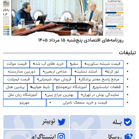
روزنامه‌های اقتصادی پنج‌شنبه ۱۵ مرداد ۱۴۰۵
تبلیغات
قیمت شیشه سکوریت
سفیر
خرید طلای آب شده
قیمت موکت
تور کربلا
استند تسلیت
مداحی اربعین
دوربین مداربسته
مرجع پاسخ معتبر پزشکان
فروش مواد شیمیایی
قیمت ایمپلنت
قطعات لباسشویی
آموزشگاه تیزهوشان
بلیط هواپیما
پرشین هتل
نمایندگی بوش در تهران
بهترین جراح بینی
آموزشگاه زبان ملل
قیمت و خرید سمعک نامرئی
مهرینو