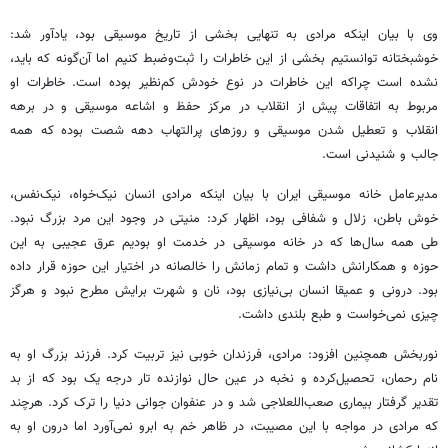
وی با بیان اینکه مرادی به تنهایی بخشی از تاریخ موسیقی بود، یادآور شد:
خوشبختانه توانستیم بخشی از این خاطرات را ثبت‌وضبط کنیم اما آن‌گونه که باید،
نشده است چراکه این خاطرات در نوع خودش کم‌نظیر بوده است. خاطرات او
مربوط به اتفاقات پیش از انقلاب در مرکز حفظ و اشاعه موسیقی و در برهه
انقلاب و تعطیل شدن موسیقی و روزهای پرالتهاب دهه شصت بوده که همه
جالب و شنیدنی است.
مدیرعامل خانه موسیقی ایران با بیان اینکه مرادی انسان نیک‌خواه، نیک‌نفس،
خوش باطن، زلال و شفافی بود، اظهار کرد: منیتی در وجود این مرد بزرگ نبود.
طی همه سال‌ها که در خانه موسیقی در خدمت او بودیم عرق عجیبی به این
حوزه و همکارانش داشت و تمام زمانش را خالصانه در اختیار این حوزه قرار داده
بود. درونی و عمیقا انسان بی‌نیازی بود، نان و شهرت برایش مطرح نبود و هرگز
چیزی نمی‌خواست و طبع بلندی داشت.
نوربخش همچنین افزود: مرادی، فرزندان خوبی نیز تربیت کرد. فرزند بزرگ او به
نام رحمان، تحصیل‌کرده و نخبه در عین حال نوازنده تار درجه یک بود که از بد
تقدیر گرفتار بیماری صعب‌اللعلاجی شد و در عنفوان جوانی دنیا را ترک کرد. هرچند
که مرادی در مواجه با این مصیبت، در ظاهر خم به ابرو نمی‌آورد اما درون او به