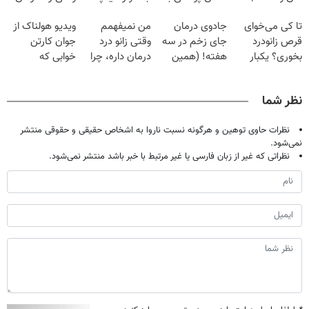
فقط با ۲۵
پک سفید کننده
تهران پر کنید ! |
جلو پاته!
تا کی می‌خوای
جادوی درمان
من نمیفهمم
ویدیو هولناک از
میلیون تومان!!!
خانگی
فقط ۲۵ میلیون
قرص زانودرد
جای زخم در سه
وقتی زانو درد
جوان کارتن
بخوری؟ یکبار
هفته! (همین
درمان داره، چرا
خوابی که
اصولی درمانش
حالا رایگان
دردش رو داری
میلیاردر شد.
کن
صحبت کنید)
تحمل میکنی؟❗
آموزش رایگان
نظر شما
نظرات حاوی توهین و هرگونه نسبت ناروا به اشخاص حقیقی و حقوقی منتشر
نمی‌شود.
نظراتی که غیر از زبان فارسی یا غیر مرتبط با خبر باشد منتشر نمی‌شود.