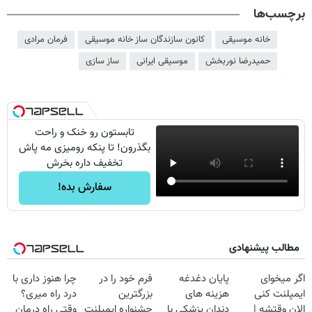
برچسب‌ها
خانه موسیقی
کانون سازندگان ساز خانه موسیقی
فرمان مرادی
حمیدرضا نوربخش
موسیقی ایرانی
ساز سازی
تابستون رو خنک و راحت
بگذرون! تا پنکه رومیزی مه پاش
تخفیف داره بخرش
سفارش بده!
مطالب پیشنهادی
اگر میخوای
پایان دغدغه
فرم خود را در
چرا هنوز داری با
ایمپلنت کنی
هزینه های
بزرگترین
درد راه میری؟
الان وقتشه |
دندان پزشکی با
جشنواره ایمپلنت
وقتی راه درمان