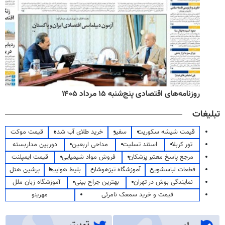
روزنامه‌های اقتصادی پنج‌شنبه ۱۵ مرداد ۱۴۰۵
تبلیغات
قیمت شیشه سکوریت
سفیر
خرید طلای آب شده
قیمت موکت
تور کربلا
استند تسلیت
مداحی اربعین
دوربین مداربسته
مرجع پاسخ معتبر پزشکان
فروش مواد شیمیایی
قیمت ایمپلنت
قطعات لباسشویی
آموزشگاه تیزهوشان
بلیط هواپیما
پرشین هتل
نمایندگی بوش در تهران
بهترین جراح بینی
آموزشگاه زبان ملل
قیمت و خرید سمعک نامرئی
مهرینو