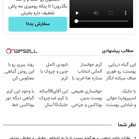
بگذرون! تا پنکه رومیزی مه پاش
تخفیف داره بخرش
سفارش بده!
مطالب پیشنهادی
این گیاه دریایی
کرم جوانساز
نابودی کامل
روند پیری رو با
پوستت رو طوری
آلمانی انتخاب
چین و چروک با
این روش گیاهی
صاف میکنه انگار
ستاره ها!خرید با
کرم
معکوس کن
20سال جوون
تخفیف
آلمانی۴۰٪تخفیف
با جلبک
جوانسازی طبیعی
این آقای58ساله
با وجود این کرم
شدی🔥
اسپیرولینا جوانی
پوست بدون
با کرم ضدچروک
گیاهی دیگه دور
و شادابی پوستت
بوتاکس و جراحی
جلبک10سال
بوتاکس خط
تضمینه50%تخفیف
😳! خرید با
جوان
قرمز بکش!
تخفیف ویژه
شد(سفارش با
نظر شما
تخفیف)
نظرات حاوی توهین و هرگونه نسبت ناروا به اشخاص حقیقی و حقوقی منتشر