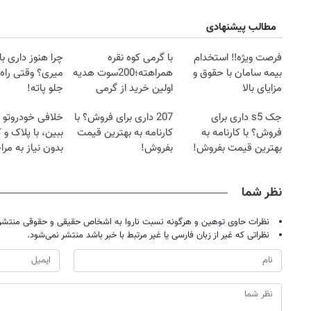
مطالب پیشنهادی
فرصت ویژه‼️ استخدام
با گرمی کوه نقره
چرا هنوز داری با 
بیمه سامان با حقوق و
همراهته؛200سوت هدیه
میری؟ وقتی راه 
مزایای بالا
اولین خرید از گرمی
جلو پاته!
جک s5 داری برای
207 داری برای فروش؟ با
خلافی خودروتو ا
فروش؟ با کارنامه به
کارنامه به بهترین قیمت
ببین، با پلاک و 
بهترین قیمت بفروش!
بفروش!
بدون نیاز به مرا
حضوری
نظر شما
نظرات حاوی توهین و هرگونه نسبت ناروا به اشخاص حقیقی و حقوقی منتشر 
نظراتی که غیر از زبان فارسی یا غیر مرتبط با خبر باشد منتشر نمی‌شود.