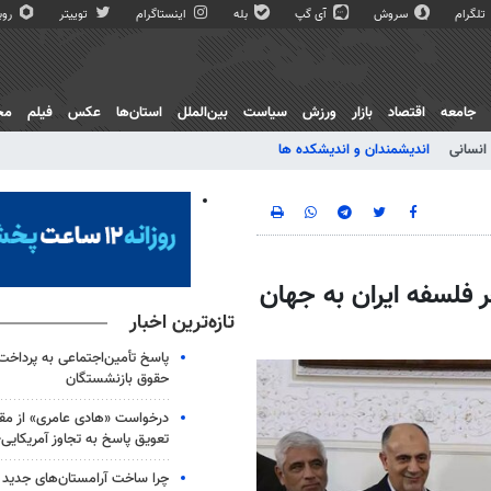
تلگرام
سروش
آی گپ
بله
اینستاگرام
توییتر
روبی
جامعه
اقتصاد
بازار
ورزش
سیاست
بین‌الملل
استان‌ها
عکس
فیلم
مج
انسانی
اندیشمندان و اندیشکده ها
 فلسفه ایران به جهان
تازه‌ترین اخبار
پاسخ تأمین‌اجتماعی به پرداخت 
حقوق بازنشستگان
درخواست «هادی عامری» از مقا
تعویق پاسخ به تجاوز آمریکای
چرا ساخت آرامستان‌های جدید ت