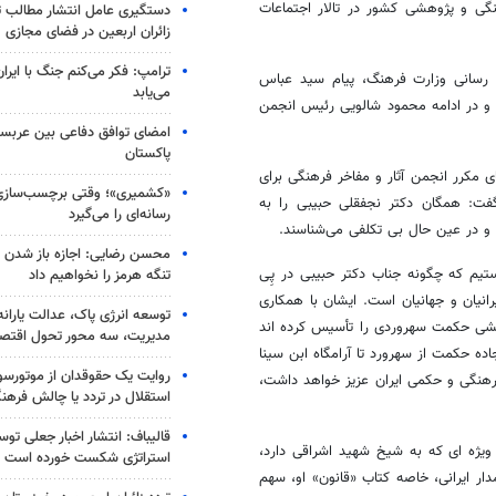
گی و پژوهشی کشور در تالار اجتماعات
دستگیری عامل انتشار مطالب تو
زائران اربعین در فضای مجازی
ترامپ: فکر می‌کنم جنگ با ایران
ع رسانی وزارت فرهنگ، پیام سید عباس
می‌یابد
 و در ادامه محمود شالویی رئیس انجمن
امضای توافق دفاعی بین عربستا
پاکستان
ی مکرر انجمن آثار و مفاخر فرهنگی برای
«کشمیری»؛ وقتی برچسب‌سازی
فت: همگان دکتر نجفقلی حبیبی را به
رسانه‌ای را می‌گیرد
 در عین حال بی تکلفی می‌شناسند.
محسن رضایی: اجازه باز شدن 
یم که چگونه جناب دکتر حبیبی در پِی
تنگه هرمز را نخواهیم داد
انیان و جهانیان است. ایشان با همکاری
توسعه انرژی پاک، عدالت یارانه
هشی حکمت سهروردی را تأسیس کرده اند
مدیریت، سه محور تحول اقتص
ده حکمت از سهرورد تا آرامگاه ابن سینا
روایت یک حقوقدان از موتورسوا
فرهنگی و حکمی ایران عزیز خواهد داشت،
استقلال در تردد یا چالش فرهن
قالیباف: انتشار اخبار جعلی تو
 ویژه ای که به شیخ شهید اشراقی دارد،
استراتژی شکست خورده است
ار ایرانی، خاصه کتاب «قانون» او، سهم