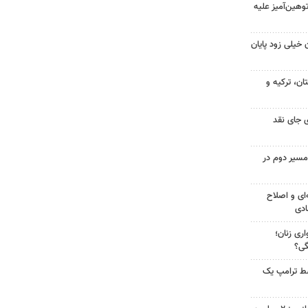
هین‌آمیز علیه
 خیلی زود پایان
ن، ترکیه و
 جای نقد
مسیر دوم در
‌ای و اصلاح
ادی
ری زنان؛
گی؟
سط ترامپ یک