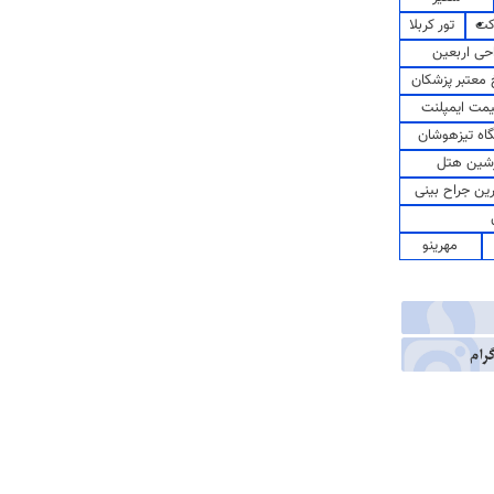
کت
تور کربلا
حی اربعین
معتبر پزشکان
مت ایمپلنت
اه تیزهوشان
شین هتل
رین جراح بینی
مهرینو