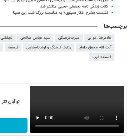
آیین نکوداشت مقام علمی و فرهنگی نجفقلی حبیبی برگزار می شود
کتاب زندگی نامه نجفقلی حبیبی منتشر شد
نشست «شرح افکار سینوی» به مناسبت بزرگداشت ابن سینا
برچسب‌ها
غلامرضا اعوانی
میراث‌فرهنگی
سید عباس صالحی
نجفقلی 
آیت الله محقق داماد
وزارت فرهنگ و ارشاداسلامی
فلسفه
فلسفه غرب
تو آبان تت