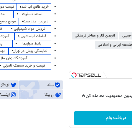
خرید طلای آب شده
قیمت مو
استند تسلیت
مدا
دوربین مداربسته
مرجع پاسخ 
فروش مواد شیمیایی
قی
حبیبی
انجمن آثار و مفاخر فرهنگی
قطعات لباسشویی
آموزشگ
بلیط هواپیما
پر
فلسفه ایرانی و اسلامی
نمایندگی بوش در تهران
بهت
آموزشگاه زبان ملل
قیمت و خرید سمعک نامرئی
ر بدون محدودیت معامله کن🔥
دریافت وام