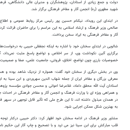
دولت و جمع زیادی از استادان، پژوهشگران و مدیران عالی دانشگاهی، فرهن
شهید مطهری (ره) انجمن آثار و مفاخر فرهنگی برگزار شد.
در ابتدای این رویداد، نیکنام حسین پور رئیس مرکز روابط عمومی و اطلا
صالحی وزیر فرهنگ و ارشاد اسلامی به این مراسم را برای حاضران قرائت کرد
آثار و مفاخر فرهنگی به ایراد سخن پرداخت.
شالویی در ابتدای سخنان خود با اشاره به اینکه نجفقلی حبیبی به درخواست‌ها
برگزاری آئین نکوداشت وی، از سر اخلاص و تواضع پاسخ مثبت نمی‌داد، گ
خصوصیات بارزی چون تواضع، اخلاق، فروتنی، جامعیت علمی، صفا و صمیمیت و
وی در بخش دیگری از سخنان خود گفت: همواره از نزدیک شاهد بوده و هست
معرفی بزرگان و مفاخر ایران از جمله شهاب الدین سهروردی و ابن سینا به ایر
استادان آیت الله محقق داماد، غلامرضا اعوانی و محسن جوادی مؤسسه پژو
و همراهی ویژه ای با وزارت فرهنگ و انجمن آثار و مفاخر فرهنگی در احداث جا
در همدان مبذول داشته اند، تا این طرح ملی که تأثیر قابل توجهی در سپهر 
به بهترین شکل ممکن اجرایی شود.
مشاور وزیر فرهنگ در ادامه سخنان خود اظهار کرد: دکتر حبیبی درکنار توجه
قلب مبارکش برای ابن سینا نیز می تپد و با تصحیح و چاپ آثار این حکیم نامد