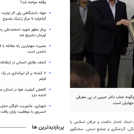
وقفه مواجه شد؟
جهاد دانشگاهی پای کار تولید؛ از
گیاه‌پایه تا مرکز ژنتیک یاسوج
پیکر مطهر شهید «محمدعلی رحیم
اورمان تشییع شد
بصیرت مهم‌ترین راه مقابله با 
دشمن است
کشف بقایای انسانی در ارتفاعا
۷ کشته بر اثر تیراندازی در یک
فیلم
کاهش کیفیت هوا در استان مرک
ادامه دارد
گونه جناب دکتر حبیبی در پِی معرفی
 جهانیان است.
شهبازی: مأموریت ناوگان حمل‌و
خسروی با موفقیت پایان یافت
ستاد نامدار حکمت و عرفان اسلامی با
پربازدیدترین ها
رهنگی، گردشگری و صنایع دستی، سخنگوی