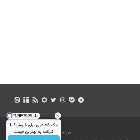
جک s5 داری برای فروش؟ با
کارنامه به بهترین قیمت
درباره ما
تماس با ما
بازرگانی
بفروش!