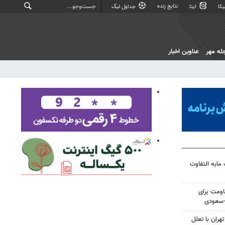
نتایج زنده
کا
ایتا
جداول لیگ
له مهر
عناوین اخبار
مابه التفاوت
ومت برای
ی-سعودی
هران با تعلل