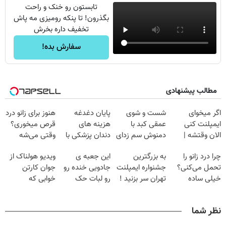
تابستون رو خنک و راحت
بگذرون! تا پنکه رومیزی مه پاش
تخفیف داره بخرش
سفارش بده!
مطالب پیشنهادی
اگر میخوای
شست و شوی
پایان دغدغه
هنوز برای زانو درد
ایمپلنت کنی
عمقی کبد با
هزینه های
قرص میخوری؟
الان وقتشه |
دمنوش سم زدای
دندان پزشکی با
وقتی می‌شه
فقط با ۲۵
گیاهی
پک سفید کننده
بدون عمل
چرا درد زانو را
به بزرگترین
این جعبه ی
ویدیو هولناک از
میلیون تومان!!!
خانگی
درمانش کرد؟؟؟؟
تحمل می‌کنی؟
جشنواره ایمپلنت
جادویی خنده رو
جوان کارتن
خیلی ساده
تهران سر بزنید !
رو لبات حک
خوابی که
درمنزل درمانش
| فقط ۲۵
میکنه
میلیاردر شد.
کن
میلیون !
خرید40%تخفیف
آموزش رایگان
نظر شما