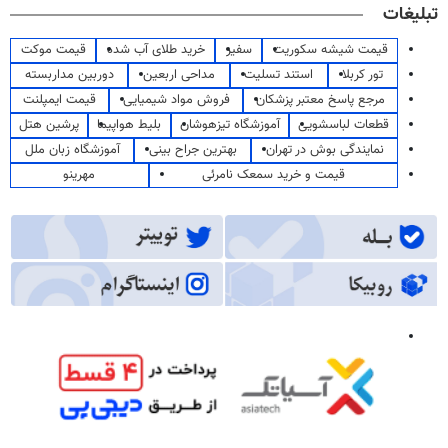
تبلیغات
قیمت شیشه سکوریت
سفیر
خرید طلای آب شده
قیمت موکت
تور کربلا
استند تسلیت
مداحی اربعین
دوربین مداربسته
مرجع پاسخ معتبر پزشکان
فروش مواد شیمیایی
قیمت ایمپلنت
قطعات لباسشویی
آموزشگاه تیزهوشان
بلیط هواپیما
پرشین هتل
نمایندگی بوش در تهران
بهترین جراح بینی
آموزشگاه زبان ملل
قیمت و خرید سمعک نامرئی
مهرینو