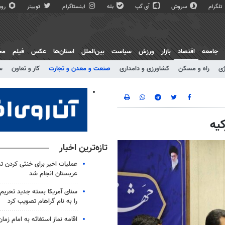
تلگرام
سروش
آی گپ
بله
اینستاگرام
توییتر
روبی
جامعه
اقتصاد
بازار
ورزش
سیاست
بین‌الملل
استان‌ها
عکس
فیلم
مج
ژی
راه و مسکن
کشاورزی و دامداری
صنعت و معدن و تجارت
کار و تعاون
س
یه
تازه‌ترین اخبار
عملیات اخیر برای خنثی کردن ت
عربستان انجام شد
سنای آمریکا بسته جدید تحریم‌
را به نام گراهام تصویب کرد
اقامه نماز استغاثه به امام زما