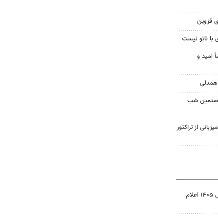
ی قزوین
 با ناتو نیست
أ امید و
شصتمین شب
یزبانی از تراکتور
نتیجه آزمون ورودی سمپاد سال ۱۴۰۵ اعلام