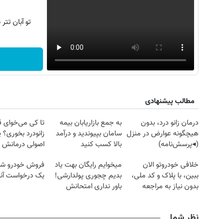
تو آبان تت
مطالب پیشنهادی
درمان زانو درد، بدون
به جمع بازاریابان بیمه
تا کی می‌خوای 
هیچگونه عوارض در منزل
سامان بپیوندید و درآمد
زانودرد بخوری؟ ی
(◂پرسش‌نامه)
بالا کسب کنید
اصولی درمانش 
خلافی خودروتو الان
میخوایم رایگان بهت یاد
فروش خودرو شما
ببین، با پلاک و کد ملی،
بدیم چجوری پولدارشی!
یک درخواست آنل
بدون نیاز به مراجعه
باور نداری امتحانش
حضوری
مجانیه
نظر شما