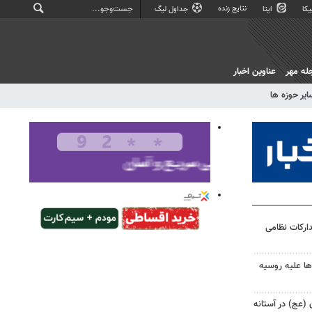
نتایج زنده
کا
ایتا
جداول لیگ
له مهر
عناوین اخبار
ایر حوزه ها
دارکات نظامی
ها علیه روسیه
ن (عج) در آستانه