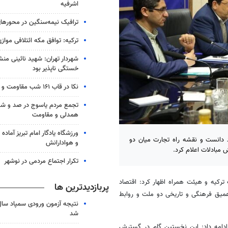
اشرفیه
ترافیک نیمه‌سنگین در محورها
ترکیه: توافق مکه ائتلافی موازی
شهردار تهران: شهید نائینی منش
خستگی‌ ناپذیر بود
نکا در قاب ۱۶۱ شب مقاومت و همدلی
تجمع مردم یاسوج در صد و 
همدلی و مقاومت
ورزشگاه یادگار امام تبریز آماده م
د دانست و نقشه راه تجارت میان دو
و هوادارانش
 مبادلات اعلام کرد.
تکرار اجتماع مردمی در نوشهر
ترکیه و هیئت همراه اظهار کرد: اقتصاد
پربازدیدترین ها
 عمیق فرهنگی و تاریخی دو ملت و روابط
شد
ادامه داد: این نخستین گام در گسترش