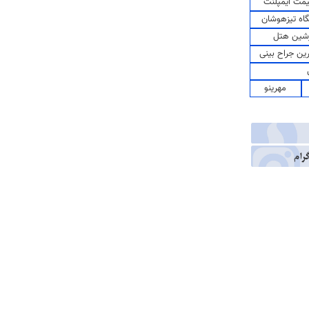
مت ایمپلنت
اه تیزهوشان
شین هتل
رین جراح بینی
مهرینو