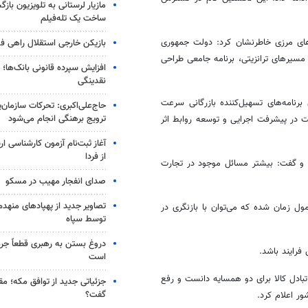
مازیار لرستانی به تلویزیون با
ساخت یک تله‌فیلم
های مرزی خاطرنشان کرد: دولت جمهوری
بازیکن خارجی استقلال راهی فو
مسیرهای ترانزیتی، برنامه جامعی طراحی
افزایش سپرده قانونی بانک‌ها؛ ت
نقدینگی
 برنامه‌های تسهیل‌کننده بازرگانی سرعت
حاج‌علی‌اکبری: تحرکات سازمان‌یا
ترویج برهنگی انجام می‌شود
ت در پیشرفت اجرایی و توسعه روابط اثر
آغاز ثبت‌نام‌ آزمون کارشناسی 
از فردا
 و گفت: بیشتر مسائل موجود در تجارت
صدای انفجار مهیب در مسکو
تصاویر جدید از پهپادهای منهدم
مول زمان شده که می‌توان با بازنگری در
توسط سپاه
دروغ بستن به رهبری قطعاً جرم
فرایند باشد.
است
ادل کالا برای دو همسایه دانست و رفع
جزئیاتی جدید از توافق مکه؛ مق
گفت؟
ور اعلام کرد.