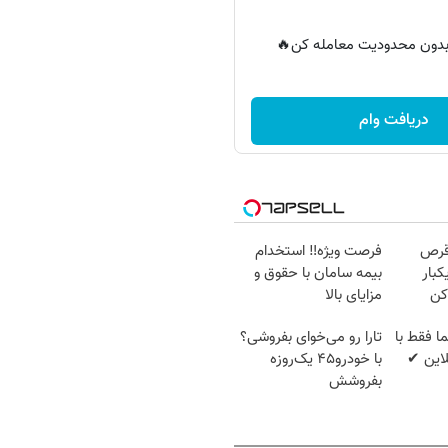
ر بدون محدودیت معامله کن🔥
دریافت وام
قرص
فرصت ویژه‼️ استخدام
کبار
بیمه سامان با حقوق و
کن
مزایای بالا
 فقط با
تارا رو می‌خوای بفروشی؟
این ✔
با خودرو۴۵ یک‌روزه
بفروشش