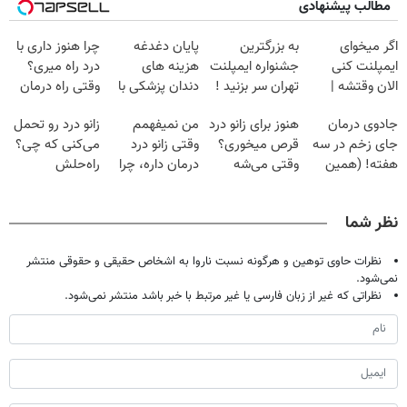
مطالب پیشنهادی
اگر میخوای
به بزرگترین
پایان دغدغه
چرا هنوز داری با
ایمپلنت کنی
جشنواره ایمپلنت
هزینه های
درد راه میری؟
الان وقتشه |
تهران سر بزنید !
دندان پزشکی با
وقتی راه درمان
فقط با ۲۵
| فقط ۲۵
پک سفید کننده
جلو پاته!
جادوی درمان
هنوز برای زانو درد
من نمیفهمم
زانو درد رو تحمل
میلیون تومان!!!
میلیون !
خانگی
جای زخم در سه
قرص میخوری؟
وقتی زانو درد
می‌کنی که چی؟
هفته! (همین
وقتی می‌شه
درمان داره، چرا
راه‌حلش
حالا رایگان
بدون عمل
دردش رو داری
همین‌جاست!
صحبت کنید)
درمانش کرد؟؟؟؟
تحمل میکنی؟❗
نظر شما
نظرات حاوی توهین و هرگونه نسبت ناروا به اشخاص حقیقی و حقوقی منتشر
نمی‌شود.
نظراتی که غیر از زبان فارسی یا غیر مرتبط با خبر باشد منتشر نمی‌شود.