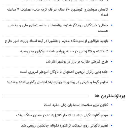
کاهش هوشیاری کوهنورد ۳۰ ساله در قله تربه بناب؛ عملیات ۴ ساعته
امداد
جمالی: خبرنگاران روایتگر شکوه برنامه‌ها و مناسبت‌های ملی و مذهبی
هستند
بازدید عراقچی از نمایشگاه محرم و عاشورا در آینه اسناد وزارت امور خارج
۳ کشته و ۲۵ زخمی در حمله پهپادی شبانه اوکراین به روسیه
طرح ضربتی نظارت بر بازار در بوشهر آغاز شد
جابه‌جایی زائران اربعین اصفهان با ناوگان انبوه‌بَر ضروری است
تداوم گرما و شرجی در بوشهر تا چهارشنبه؛ احتمال رگبار پراکنده و تندباد
پربازدیدترین ها
کلاژن برای سلامت استخوان زنان مفید است
مردم گناوه نگران نباشند؛ انفجار کنترل‌شده در معدن سنگ بینک
تغییر ناگهانی روی نیمکت تراکتور؛ نکونام جانشین ربیعی شد