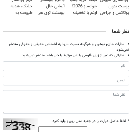
شدی🔥
40%تخفیف)
پوست بدون
جوانساز 2026!
آلمانی حال
جلبک، هدیه
بوتاکس و جراحی
اونم با تخفیف
پوستت توی هر
طبیعت به
😳! خرید با
ویژه
فصلی
شما(خرید با
تخفیف ویژه
خوبه۴۵٪تخفیف
تخفیف ویژه)
نظر شما
نظرات حاوی توهین و هرگونه نسبت ناروا به اشخاص حقیقی و حقوقی منتشر
نمی‌شود.
نظراتی که غیر از زبان فارسی یا غیر مرتبط با خبر باشد منتشر نمی‌شود.
*
لطفا حاصل عبارت را در جعبه متن روبرو وارد کنید