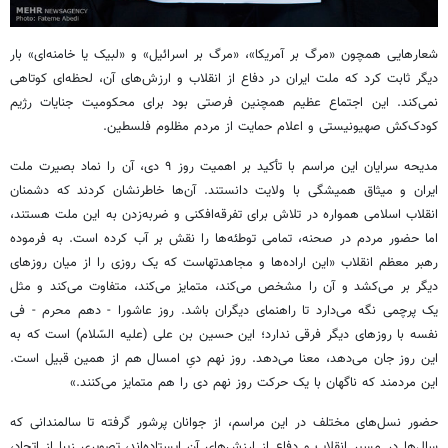
شعارهایی همچون «مرگ بر آمریکا»، «مرگ بر اسرائیل» و «لبیک یا خامنه‌ای» بار
دیگر ثابت کرد که ملت ایران در دفاع از انقلاب و ارزش‌های آن، لحظه‌ای کوتاهی
نمی‌کند. این اجتماع عظیم همچنین فرصتی بود برای محکومیت جنایات رژیم
کودک‌کش صهیونیستی و اعلام حمایت از مردم مظلوم فلسطین.
مدیحه سرایان این مراسم با تأکید بر اهمیت روز ۹ دی، آن را نماد بصیرت ملت
ایران و میثاق همیشگی با ولایت دانستند. آن‌ها خاطرنشان کردند که دشمنان
انقلاب اسلامی همواره در تلاش برای تفرقه‌افکنی و ضربه‌زدن به این ملت هستند،
اما حضور مردم در صحنه، تمامی توطئه‌ها را نقش بر آب کرده است. به فرموده
رهبر معظم انقلاب «این اراده‌ها و
مجاهدتهاست
که یک روزی را از میان روزهای
دیگر بر می‌کشد و آن را مشخص می‌کند، متمایز می‌کند، متفاوت می‌کند و مثل
یک پرچمی نگه می‌دارد تا راهنمای دیگران باشد. روز عاشورا - دهم محرم -
فی
نفسه
با روزهای دیگر فرقی ندارد؛ این حسین بن علی (علیه السّلام) است که به
این روز جان می‌دهد، معنا می‌دهد. روز نهم دیِ امسال هم از همین قبیل است.
این
مردمند
که ناگهان با یک حرکت روز نهم دی را هم متمایز می‌کنند.»
حضور نسل‌های مختلف در این مراسم، از جوانان پرشور گرفته تا سالمندانی که
سال‌ها در مسیر انقلاب و دفاع از ارزش‌های آن ایستاده‌اند، تصویری زیبا از اتحاد،