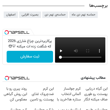
برچسب‌ها
حماسه نهم دی ماه
حماسه‌ی نهم دی
بصیرت افزایی
اصفهان
پرکاربردترین چراغ شارژی 2026
که شگفت زده ات میکنه 💡😍
ثبت سفارش
مطالب پیشنهادی
این گیاه دریایی
کرم جوانساز
این کرم
روند پیری رو با
پوستت رو طوری
آلمانی انتخاب
ضدچروک غذای
این روش گیاهی
صاف میکنه انگار
ستاره ها!خرید با
پوستت رو تامین
معکوس کن
20سال جوون
تخفیف
میکنه (خرید با
جوانسازی طبیعی
لینک خرید بمب
با کرم جوانساز
کرم جوانساز