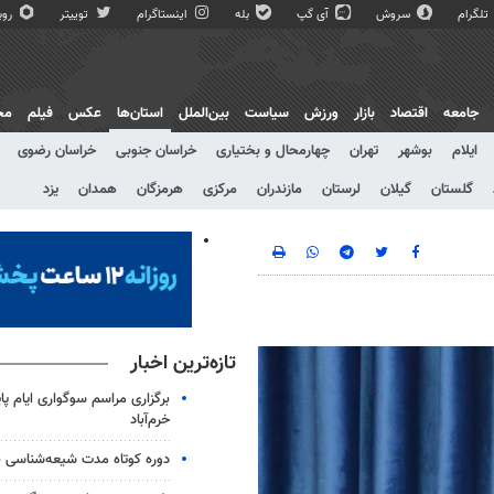
تلگرام
سروش
آی گپ
بله
اینستاگرام
توییتر
روبی
جامعه
اقتصاد
بازار
ورزش
سیاست
بین‌الملل
استان‌ها
عکس
فیلم
مج
ایلام
بوشهر
تهران
چهارمحال و بختیاری
خراسان جنوبی
خراسان رضوی
گلستان
گیلان
لرستان
مازندران
مرکزی
هرمزگان
همدان
یزد
تازه‌ترین اخبار
برگزاری مراسم سوگواری ایام پا
خرم‌آباد
دوره کوتاه مدت شیعه‌شناسی بر