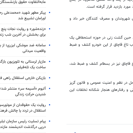
مابه‌التفاوت حقوق بازنشستگان
پیکر مطهر شهید «محمدعلی رحیم
اورامان تشییع شد
شهروندان و مصرف کنندگان خبر داد و
«زنده‌شور» و روایت نجات پنج 
برای بخشش در آخرین شب زند
حین گشت زنی در حوزه استحفاظی یک
تاغ
قاچاق از این خودرو کشف و ضبط
سامانه ضد موشکی لیزری؛ از ب
واقعیت میدانی
مازیار لرستانی به تلویزیون با
قاچاق نیز در بسطام کشف و ضبط شد،
ساخت یک تله‌فیلم
بازیکن خارجی استقلال راهی فو
 هنجار شکن محل در نظم و امنیت عمومی و قانون گریز
آلبوم «آسیمه سر» منتشر شد؛
تی و رفتارهای هنجار
شکنانه
تخلفات این
شنیدن حرکتِ زندگی
روایت یک حقوقدان از موتورسوا
استقلال در تردد یا چالش فرهن
پیام تسلیت رئیس سازمان تبلی
درپی درگذشت اندیشمند مازندر