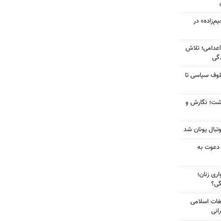
‌زاده» در
اعدامی؛ تلاش
گی
لوف سیاسی تا
زگشت؛ نگارش و
تبال یونان شد
 دعوت به
ری زنان؛
گی؟
غات اسلامی
انی