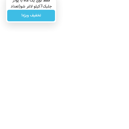
فقط توی یک ماه با پودر
جلبک7کیلو لاغر شو(تعداد
محدود)
تخفیف ویژه!
درباره ما
تماس با ما
بازرگانی