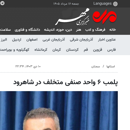
جمعه ۱۶ مرداد ۱۴۰۵
خانه
فرهنگ و ادب
هنر
دين، حوزه، انديشه
دانشگاه و فناوری
سلامت
عناوین اخبار
آذربایجان شرقی
آذربایجان غربی
اصفهان
اردبیل
البرز
فارس
قزوین
قم
کردستان
کرمان
کرمانشاه
کهگیلویه و بویراحمد
استانها
سمنان
۱۰ دی ۱۴۰۳، ۲۲:۳۴
پلمب ۶ واحد صنفی متخلف در شاهرود