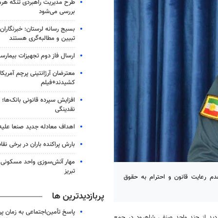
طرح مدیریت راهبردی تنگه هر
بررسی می‌شود
بسیج رسانه لرستان: خبرنگاران
تبیین و مطالبه‌گری هستند
ارسال فاز دوم تجهیزات بیمارست
معترضان آرژانتینی پرچم آمریکا ر
کشیدند+فیلم
افزایش سپرده قانونی بانک‌ها؛ ت
نقدینگی
اهداف معادله جدید صنعا علیه
بارش پراکنده باران در برخی نقا
مهار آتش‌سوزی واحد مسکونی 
تبریز
م رعایت قانون و احترام به حقوق
پربازدیدترین ها
پاسخ تأمین‌اجتماعی به زمان پ
دید از چند واحد صنفی شاهرود در جمع