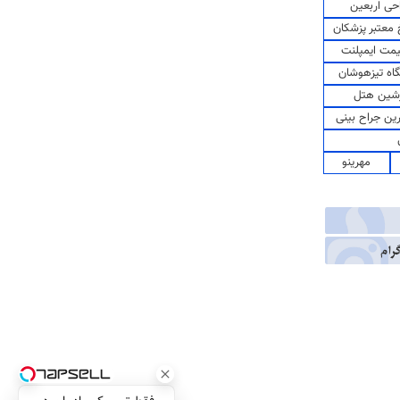
حی اربعین
معتبر پزشکان
مت ایمپلنت
اه تیزهوشان
شین هتل
رین جراح بینی
مهرینو