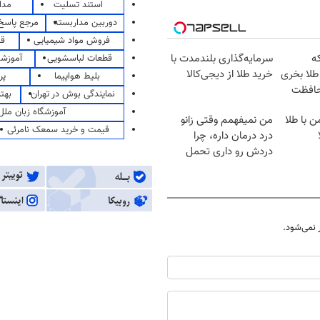
استند تسلیت
مدا
دوربین مداربسته
مرجع پاسخ 
فروش مواد شیمیایی
قی
که
سرمایه‌گذاری بلندمدت با
قطعات لباسشویی
آموزشگ
طلا بخری
خرید طلا از دیجی‌کالا
بلیط هواپیما
پر
حافظت
نمایندگی بوش در تهران
بهت
آموزشگاه زبان ملل
ن با طلا
من نمیفهمم وقتی زانو
قیمت و خرید سمعک نامرئی
درد درمان داره، چرا
دردش رو داری تحمل
میکنی؟❗
نمی‌شود.