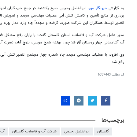
به گزارش
خبرنگار مهر
، ابوالفضل رحیمی صبح یکشنبه در جمع خبرنگاران اظهار 
برداری از منابع تأمین و کاهش تنش آبی عملیات مهندسی مجدد و تعویض
ال
الغدیر توسط همکاران این شرکت صورت گرفته و مجدداً چاه وارد مدار بهره برد
مدیر عامل شرکت آب و فاضلاب استان گلستان گفت: با پایان رفع مشکل فنی 
آب آشامیدنی چهار روستای آق
قلا
چون بهلکه شیخ موسی، بلوچ آباد، نصرت آبا
رفع شد.
کد مطلب
6337443
برچسب‌ها
گلستان
ابوالفضل رحیمی
شرکت آب و فاضلاب گلستان
آب 