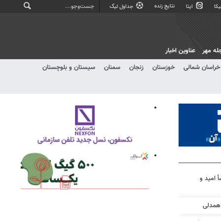
نتایج زنده
کا
ایتا
جداول لیگ
له مهر
عناوین اخبار
خراسان شمالی
خوزستان
زنجان
سمنان
سیستان و بلوچستان
أ امید و