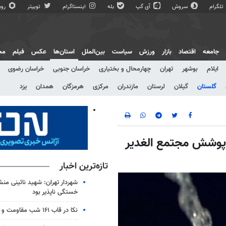
تلگرام
سروش
آی گپ
بله
اینستاگرام
توییتر
روبی
جامعه
اقتصاد
بازار
ورزش
سیاست
بین‌الملل
استان‌ها
عکس
فیلم
مج
ایلام
بوشهر
تهران
چهارمحال و بختیاری
خراسان جنوبی
خراسان رضوی
گلستان
گیلان
لرستان
مازندران
مرکزی
هرمزگان
همدان
یزد
ی ۴ روستای تحت پوشش مجتمع الغدیر
تازه‌ترین اخبار
شهردار تهران: شهید نائینی منش
خستگی‌ ناپذیر بود
نکا در قاب ۱۶۱ شب مقاومت و همدلی