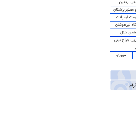
حی اربعین
معتبر پزشکان
مت ایمپلنت
اه تیزهوشان
شین هتل
رین جراح بینی
مهرینو