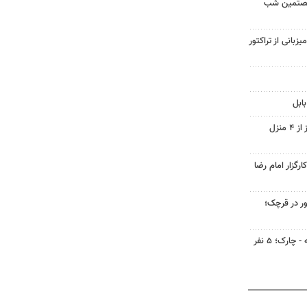
شصتمین شب
یزبانی از تراکتور
ابل
کشف ۲۸ دستگاه ماینر غیرمجاز از ۴ منزل
گزار امام رضا
ر در قرچک؛
سانحه رانندگی در محور مغوئیه - چارک؛ ۵ نفر