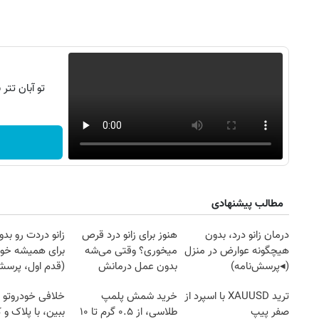
تو آبان تت
مطالب پیشنهادی
۱۴
روزنامه‌های صبح پنج‌شنبه ۱۵ مرداد ۱۴۰۵
روزنام
درمان زانو درد، بدون
هنوز برای زانو درد قرص
زانو دردت رو ب
هیچگونه عوارض در منزل
میخوری؟ وقتی می‌شه
برای همیشه خو
(◂پرسش‌نامه)
بدون عمل درمانش
(قدم اول، پرسش‌
کرد؟؟؟؟
ترید XAUUSD با اسپرد از
خرید شمش پلمپ
خلافی خودروتو ا
صفر پیپ
طلاسی، از ۰.۵ گرم تا ۱۰
ببین، با پلاک و 