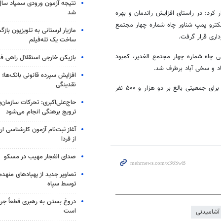
شد
کرد: در راستای افزایش راندمان و بهره
کترو
پمپ شناور چاه شماره چهار مجتمع
مازیار لرستانی به تلویزیون با
اری قرار گرفت.
ساخت یک تله‌فیلم
چاه شماره چهار مجتمع الغدیر، کمبود
بازیکن خارجی استقلال راهی فو
د و
سخی
آباد برطرف شد.
افزایش سپرده قانونی بانک‌ها؛ ت
نقدینگی
وی افزود: با عملیات مهندسی مجدد چاه شماره چهار مجتمع الغدیر تنش آبی برای جمعیتی بالغ بر دو هزار و ۵۰۰ نفر
حاج‌علی‌اکبری: تحرکات سازمان‌یا
ترویج برهنگی انجام می‌شود
آغاز ثبت‌نام‌ آزمون کارشناسی 
از فردا
صدای انفجار مهیب در مسکو
تصاویر جدید از پهپادهای منهدم
توسط سپاه
دروغ بستن به رهبری قطعاً جرم
است
آشامیدنی