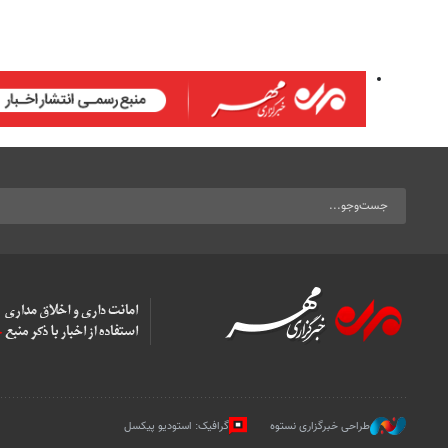
طراحی خبرگزاری نستوه
گرافیک: استودیو پیکسل