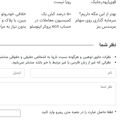
قوی(پودرجلبک
رویا نیست
سبز45%تخفیف)
بهتر از این مگه داریم؟
۵۰ درصد کش بک
خلافی خودروتو ا
سرمایه گذاری روی سهام
کمیسیون معاملات در
ببین، با پلاک و 
مرسدس بنز
حساب ecn بروکر اینوسلو
بدون نیاز به مرا
حضوری
نظر شما
نظرات حاوی توهین و هرگونه نسبت ناروا به اشخاص حقیقی و حقوقی منتشر 
نظراتی که غیر از زبان فارسی یا غیر مرتبط با خبر باشد منتشر نمی‌شود.
*
لطفا حاصل عبارت را در جعبه متن روبرو وارد کنید