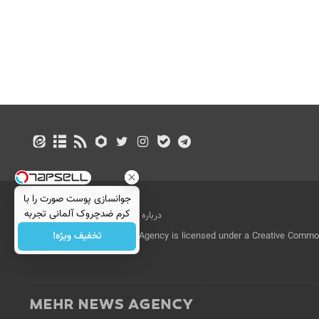
جوانسازی پوست صورت را با
کرم ضدچروک آلمانی تجربه
درباره ما
تماس با ما
بازرگانی
کنید!
تخفیف ویژه!
All Content by Mehr News Agency is licensed under a Creative Commons
License.