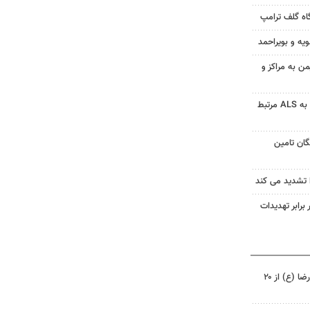
گاه گلف ترامپ
ویه و بویراحمد
ن به مراکز و
آفت‌کش‌ها با افزایش خطر ابتلا به ALS مرتبط
ان تامین
 برابر تهدیدات
زائربرهای برقی حرم مطهر امام رضا (ع) از ۲۰