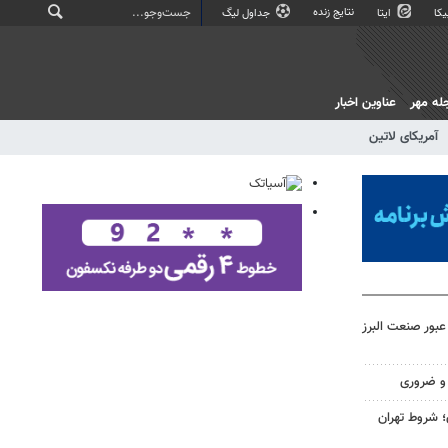
نتایج زنده
کا
ایتا
جداول لیگ
له مهر
عناوین اخبار
آمریکای لاتین
عبور صنعت البرز
و ضروری
 شروط تهران