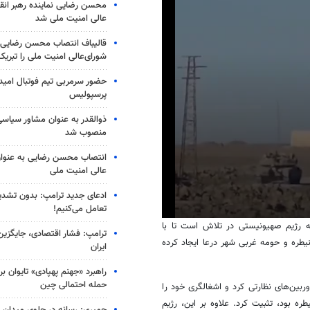
محسن رضایی نماینده رهبر انق
عالی امنیت ملی شد
قالیباف انتصاب محسن رضایی 
شورای‌عالی امنیت ملی را تبری
حضور سرمربی تیم فوتبال امید 
پرسپولیس
ذوالقدر به عنوان مشاور سیاسی
منصوب شد
انتصاب محسن رضایی به عنوان
عالی امنیت ملی
ادعای جدید ترامپ: بدون تشدید
تعامل می‌کنیم!
0
ه رژیم صهیونیستی در تلاش است تا با
seconds
ترامپ: فشار اقتصادی، جایگزین
یطره
و حومه غربی شهر
درعا
ایجاد کرده
of
ایران
38
seconds
Volume
راهبرد «جهنم پهپادی» تایوان برا
90%
حمله احتمالی چین
بین‌های نظارتی کرد و اشغالگری خود را
طره
بود، تثبیت کرد. علاوه بر این، رژیم
جمیری: رسانه‌ در جلوی میدان نبر