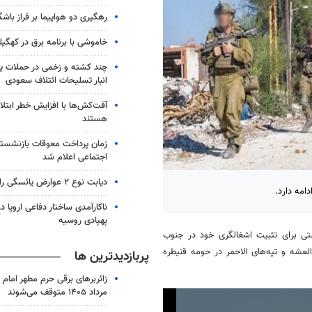
رهگیری دو هواپیما بر فراز باش
خاموشی با برنامه برق در کهگیل
چند کشته و زخمی در حملات یم
انبار تسلیحات ائتلاف سعودی
هستند
زمان پرداخت معوقات بازنشستگ
اجتماعی اعلام شد
دیابت نوع ۲ عوارض یائسگی را تشدید می کند
امه دارد.
ناکارآمدی ساختار دفاعی اروپا در
پهپادی روسیه
ی برای تثبیت اشغالگری خود در جنوب
لعشه
و تپه‌های
الاحمر
در حومه
قنیطره
پربازدیدترین ها
مرداد ۱۴۰۵ متوقف می‌شوند