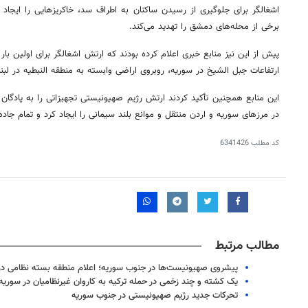
اشغالگر برای جلوگیری از رسیدن ساکنان به اطراف سد،
خاکریزهایی
را ایجاد 
برخی از محله‌های دمشق را تهدید می‌کند.
پیش از این نیز منابع خبری اعلام کرده بودند که ارتش اشغالگر برای اولین بار 
ارتفاعات
جبل
الشیخ در سوریه، روبروی اراضی وابسته به منطقه
النبطیه
در لبن
این منابع همچنین تأکید کردند ارتش رژیم صهیونیستی تجهیزاتی را به پادگان 
در مرزهای سوریه و اردن منتقل و موانع بلند سیمانی را ایجاد کرد و تمام جاده‌
کد مطلب
6341426
روزنامه‌های صبح یکشنبه ۱۸ مرداد ۱۴۰۵
روزنام
مطالب مرتبط
پیشروی صهیونیست‌ها در جنوب سوریه؛ اعلام منطقه بسته نظامی در
یک کشته و چند زخمی در حمله ترکیه به کاروان غیرنظامیان در سوریه
تحرکات جدید رژیم صهیونیستی در جنوب سوریه