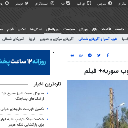
تلگرام
سروش
آی گپ
بله
اینستاگرام
توییتر
روبی
جامعه
اقتصاد
بازار
ورزش
سیاست
بین‌الملل
استان‌ها
عکس
فیلم
مج
اسیا
غرب آسیا و آفریقای شمالی
آفریقای مرکزی و جنوبی
اروپا
آمریکای شمالی
نوب سوریه+ فیلم
تازه‌ترین اخبار
مدیرکل صمت البرز مطرح کرد: 
از تنگناهای پساجنگ
تکمیل فهرست داروهای حیاتی 
شکست جنگ ترامپ علیه ایران؛
برای بازگشایی تنگه هرمز