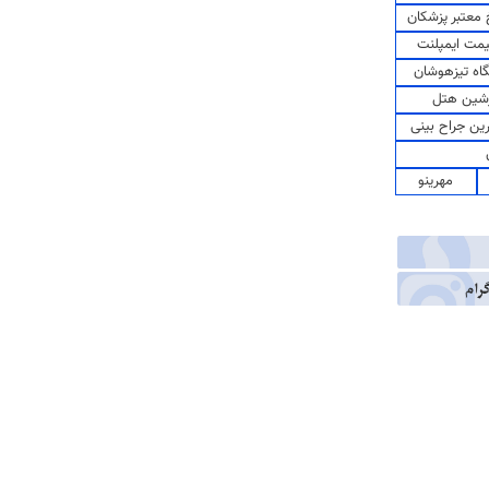
معتبر پزشکان
مت ایمپلنت
اه تیزهوشان
شین هتل
رین جراح بینی
مهرینو